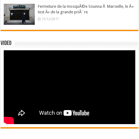
Fermeture de la mosquÃ©e Sounna Ã Marseille, le Â«
test Â» de la grande priÃ¨re
15/12/2017
Video