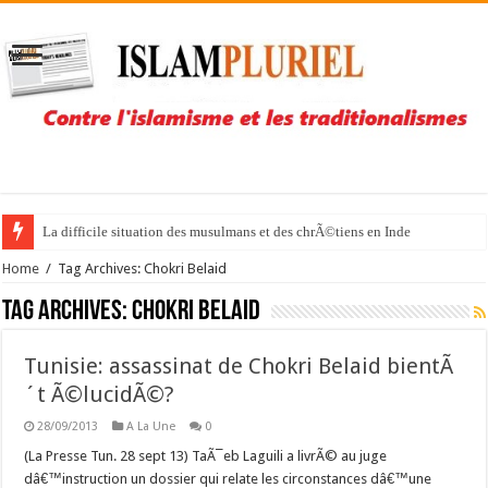
La difficile situation des musulmans et des chrÃ©tiens en Inde
Home
/
Tag Archives: Chokri Belaid
Tag Archives:
Chokri Belaid
Tunisie: assassinat de Chokri Belaid bientÃ
´t Ã©lucidÃ©?
28/09/2013
A La Une
0
(La Presse Tun. 28 sept 13) TaÃ¯eb Laguili a livrÃ© au juge
dâ€™instruction un dossier qui relate les circonstances dâ€™une