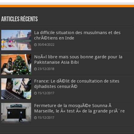
Articles récents
La difficile situation des musulmans et des
chrÃ©tiens en Inde
30/04/2022
NoÃ«l libre mais sous bonne garde pour la
Pakistanaise Asia Bibi
23/12/2018
France: Le dÃ©lit de consultation de sites
djihadistes censurÃ©
15/12/2017
Fermeture de la mosquÃ©e Sounna Ã
Marseille, le Â« test Â» de la grande priÃ¨re
15/12/2017