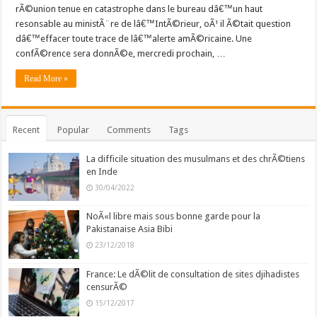
rÃ©union tenue en catastrophe dans le bureau dâ€™un haut
resonsable au ministÃ¨re de lâ€™IntÃ©rieur, oÃ¹ il Ã©tait question
dâ€™effacer toute trace de lâ€™alerte amÃ©ricaine. Une
confÃ©rence sera donnÃ©e, mercredi prochain, …
Read More »
Recent
Popular
Comments
Tags
La difficile situation des musulmans et des chrÃ©tiens
en Inde
30/04/2022
NoÃ«l libre mais sous bonne garde pour la
Pakistanaise Asia Bibi
23/12/2018
France: Le dÃ©lit de consultation de sites djihadistes
censurÃ©
15/12/2017