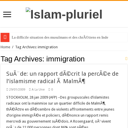
La difficile situation des musulmans et des chrÃ©tiens en Inde
Home
/
Tag Archives: immigration
Tag Archives:
immigration
SuÃ¨de: un rapport dÃ©crit la percÃ©e de
l’islamisme radical Ã MalmÃ¶
29/01/2009
A La Une
0
STOCKHOLM, 28 jan 2009 (AFP) –Des groupuscules d’islamistes
radicaux ont la mainmise sur un quartier difficile de MalmÃ¶,
thÃ©Ã¢tre en dÃ©cembre de violents affrontements entre jeunes
d’origine immigrÃ©e et policiers, dÃ©nonce un rapport remis
mercredi au gouvernement suÃ©dois. A Rosengaard, oÃ¹ vivent
prÃ¨s de 22.000 personnes dont 86% sont nÃ©es …