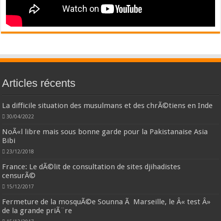
Articles récents
La difficile situation des musulmans et des chrÃ©tiens en Inde
30/04/2022
NoÃ«l libre mais sous bonne garde pour la Pakistanaise Asia
Bibi
23/12/2018
France: Le dÃ©lit de consultation de sites djihadistes
censurÃ©
15/12/2017
Fermeture de la mosquÃ©e Sounna Ã Marseille, le Â« test Â»
de la grande priÃ¨re