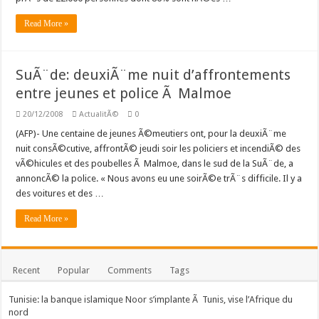
Read More »
SuÃ¨de: deuxiÃ¨me nuit d’affrontements
entre jeunes et police Ã Malmoe
20/12/2008
ActualitÃ©
0
(AFP)- Une centaine de jeunes Ã©meutiers ont, pour la deuxiÃ¨me
nuit consÃ©cutive, affrontÃ© jeudi soir les policiers et incendiÃ© des
vÃ©hicules et des poubelles Ã Malmoe, dans le sud de la SuÃ¨de, a
annoncÃ© la police. « Nous avons eu une soirÃ©e trÃ¨s difficile. Il y a
des voitures et des …
Read More »
Recent
Popular
Comments
Tags
Tunisie: la banque islamique Noor s’implante Ã Tunis, vise l’Afrique du
nord