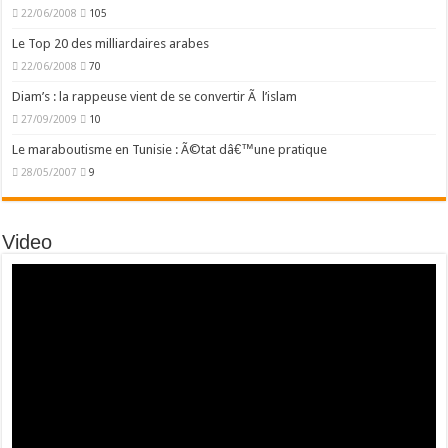
22/06/2008
105
Le Top 20 des milliardaires arabes
22/06/2008
70
Diam’s : la rappeuse vient de se convertir Ã l’islam
27/09/2009
10
Le maraboutisme en Tunisie : Ã©tat dâ€™une pratique
28/05/2007
9
Video