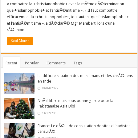
« combattre la +christianophobie+ avec la mÃªme dÃ©termination
que +l’islamophobie+ et l’antisÃ©mitisme ». « Il faut combattre
efficacement la +christianophobie+, tout autant que l’+islamophobie+
et l’antisÃ©mitisme », a dÃ©clarÃ© Mgr Mamberti lors d’une
rÃ©union …
Read More »
Recent
Popular
Comments
Tags
La difficile situation des musulmans et des chrÃ©tiens
en Inde
30/04/2022
NoÃ«l libre mais sous bonne garde pour la
Pakistanaise Asia Bibi
23/12/2018
France: Le dÃ©lit de consultation de sites djihadistes
censurÃ©