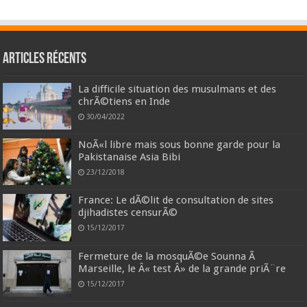
Articles récents
La difficile situation des musulmans et des
chrÃ©tiens en Inde
30/04/2022
NoÃ«l libre mais sous bonne garde pour la
Pakistanaise Asia Bibi
23/12/2018
France: Le dÃ©lit de consultation de sites
djihadistes censurÃ©
15/12/2017
Fermeture de la mosquÃ©e Sounna Ã
Marseille, le Â« test Â» de la grande priÃ¨re
15/12/2017