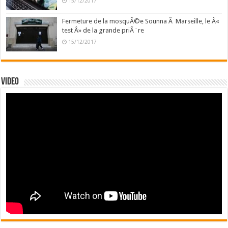
15/12/2017
Fermeture de la mosquÃ©e Sounna Ã Marseille, le Â«
test Â» de la grande priÃ¨re
15/12/2017
Video