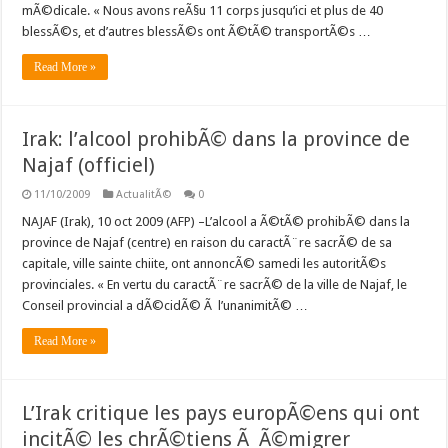
mÃ©dicale. « Nous avons reÃ§u 11 corps jusqu’ici et plus de 40
blessÃ©s, et d’autres blessÃ©s ont Ã©tÃ© transportÃ©s …
Read More »
Irak: l’alcool prohibÃ© dans la province de
Najaf (officiel)
11/10/2009
ActualitÃ©
0
NAJAF (Irak), 10 oct 2009 (AFP) –L’alcool a Ã©tÃ© prohibÃ© dans la
province de Najaf (centre) en raison du caractÃ¨re sacrÃ© de sa
capitale, ville sainte chiite, ont annoncÃ© samedi les autoritÃ©s
provinciales. « En vertu du caractÃ¨re sacrÃ© de la ville de Najaf, le
Conseil provincial a dÃ©cidÃ© Ã l’unanimitÃ© …
Read More »
L’Irak critique les pays europÃ©ens qui ont
incitÃ© les chrÃ©tiens Ã Ã©migrer