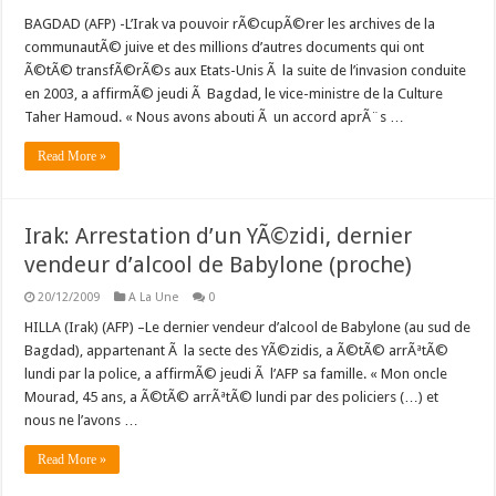
BAGDAD (AFP) -L’Irak va pouvoir rÃ©cupÃ©rer les archives de la
communautÃ© juive et des millions d’autres documents qui ont
Ã©tÃ© transfÃ©rÃ©s aux Etats-Unis Ã la suite de l’invasion conduite
en 2003, a affirmÃ© jeudi Ã Bagdad, le vice-ministre de la Culture
Taher Hamoud. « Nous avons abouti Ã un accord aprÃ¨s …
Read More »
Irak: Arrestation d’un YÃ©zidi, dernier
vendeur d’alcool de Babylone (proche)
20/12/2009
A La Une
0
HILLA (Irak) (AFP) –Le dernier vendeur d’alcool de Babylone (au sud de
Bagdad), appartenant Ã la secte des YÃ©zidis, a Ã©tÃ© arrÃªtÃ©
lundi par la police, a affirmÃ© jeudi Ã l’AFP sa famille. « Mon oncle
Mourad, 45 ans, a Ã©tÃ© arrÃªtÃ© lundi par des policiers (…) et
nous ne l’avons …
Read More »