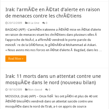
Irak: l’armÃ©e en Ã©tat d’alerte en raison
de menaces contre les chrÃ©tiens
20/12/2009
A La Une
0
BAGDAD (AFP) –L’armÃ©e irakienne a Ã©tÃ© mise en Ã©tat d’alerte
en raison de menaces visant les chrÃ©tiens dans plusieurs villes Ã
l’approche de NoÃ«l, a affirmÃ© vendredi le porte-parole du
ministÃ¨re de la DÃ©fense, le gÃ©nÃ©ral Mohammad al-Askari.
« Nous avons mis nos forces en Ã©tat d’alerte Ã Bagdad, dans les …
Read More »
Irak: 11 morts dans un attentat contre une
mosquÃ©e dans le nord (nouveau bilan)
18/10/2009
Non classé
0
MOSSOUL (Irak) (AFP) – Onze fidÃ¨les ont pÃ©ri et plus de 40 ont
Ã©tÃ© blessÃ©s vendredi dans un attentat suicide contre une
mosquÃ©e dans le nord de l’Irak, a-t-on appris de source