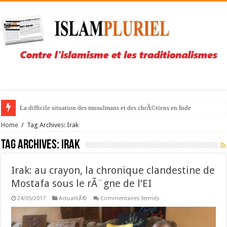
La difficile situation des musulmans et des chrÃ©tiens en Inde
Home
/
Tag Archives: Irak
Tag Archives:
Irak
Irak: au crayon, la chronique clandestine de
Mostafa sous le rÃ¨gne de l’EI
sur
24/05/2017
ActualitÃ©
Commentaires fermés
Irak:
au
crayon,
la