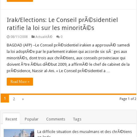
Irak/Elections: Le Conseil prÃ©sidentiel
ratifie la loi sur les minoritÃ©s
08/11/2008
ActualitÃ©
0
BAGDAD (AFP) –Le Conseil prÃ©sidentiel irakien a approuvÃ© samedi
la loi adoptÃ©e par le parlement irakien qui accorde six siÃ¨ges aux
minoritÃ©s, dont trois aux chrÃ©tiens, aux conseils provinciaux qui
doivent Ãªtre Ã©lus dÃ©but 2009, a affirmÃ© le chef de cabinet de la
prÃ©sidence, Nassir al-Ani. « Le Conseil prÃ©sidentiel a …
Read More »
1
2
»
Page 1 of 2
Recent
Popular
Comments
Tags
La difficile situation des musulmans et des chrÃ©tiens