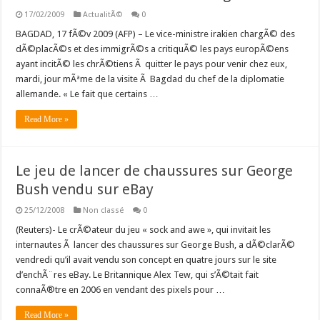
17/02/2009
ActualitÃ©
0
BAGDAD, 17 fÃ©v 2009 (AFP) – Le vice-ministre irakien chargÃ© des
dÃ©placÃ©s et des immigrÃ©s a critiquÃ© les pays europÃ©ens
ayant incitÃ© les chrÃ©tiens Ã quitter le pays pour venir chez eux,
mardi, jour mÃªme de la visite Ã Bagdad du chef de la diplomatie
allemande. « Le fait que certains …
Read More »
Le jeu de lancer de chaussures sur George
Bush vendu sur eBay
25/12/2008
Non classé
0
(Reuters)- Le crÃ©ateur du jeu « sock and awe », qui invitait les
internautes Ã lancer des chaussures sur George Bush, a dÃ©clarÃ©
vendredi qu’il avait vendu son concept en quatre jours sur le site
d’enchÃ¨res eBay. Le Britannique Alex Tew, qui s’Ã©tait fait
connaÃ®tre en 2006 en vendant des pixels pour …
Read More »