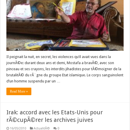
chronique
clandestine
de
Mostafa
sous
le
rÃ¨gne
de
l’EI
Il peignait la nuit, en secret, les violences qu’il avait vues dans la
journÃ©e: durant deux ans et demi, Mostafa a bravÃ©, avec son
pinceau et ses crayons, les interdits jihadistes pour tÃ©moigner de la
brutalitÃ© du rÃ¨gne du groupe Etat islamique. Le corps sanguinolent
d’un homme suspendu par un …
Read More »
Irak: accord avec les Etats-Unis pour
rÃ©cupÃ©rer les archives juives
16/05/2010
ActualitÃ©
0