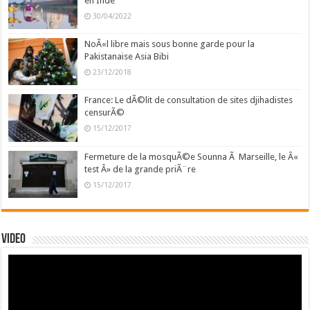
en Inde
30/04/2022
NoÃ«l libre mais sous bonne garde pour la
Pakistanaise Asia Bibi
23/12/2018
France: Le dÃ©lit de consultation de sites djihadistes
censurÃ©
15/12/2017
Fermeture de la mosquÃ©e Sounna Ã Marseille, le Â«
test Â» de la grande priÃ¨re
15/12/2017
Video