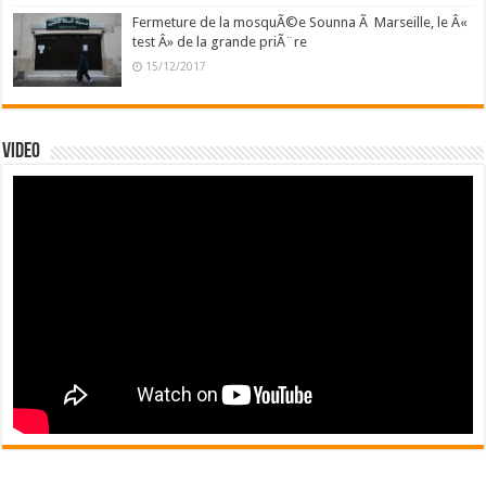
Fermeture de la mosquÃ©e Sounna Ã Marseille, le Â«
test Â» de la grande priÃ¨re
15/12/2017
Video