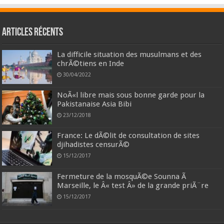
Articles récents
La difficile situation des musulmans et des
chrÃ©tiens en Inde
30/04/2022
NoÃ«l libre mais sous bonne garde pour la
Pakistanaise Asia Bibi
23/12/2018
France: Le dÃ©lit de consultation de sites
djihadistes censurÃ©
15/12/2017
Fermeture de la mosquÃ©e Sounna Ã
Marseille, le Â« test Â» de la grande priÃ¨re
15/12/2017