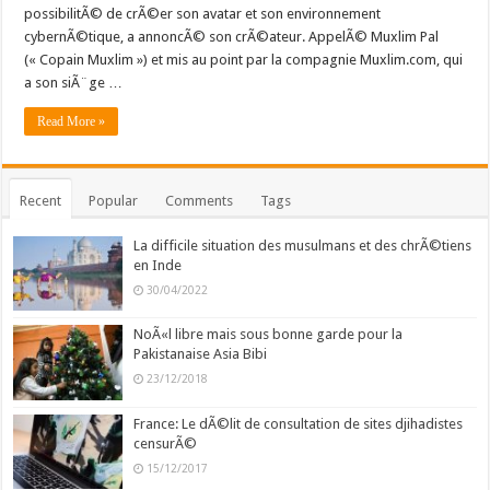
possibilitÃ© de crÃ©er son avatar et son environnement
cybernÃ©tique, a annoncÃ© son crÃ©ateur. AppelÃ© Muxlim Pal
(« Copain Muxlim ») et mis au point par la compagnie Muxlim.com, qui
a son siÃ¨ge …
Read More »
Recent
Popular
Comments
Tags
La difficile situation des musulmans et des chrÃ©tiens
en Inde
30/04/2022
NoÃ«l libre mais sous bonne garde pour la
Pakistanaise Asia Bibi
23/12/2018
France: Le dÃ©lit de consultation de sites djihadistes
censurÃ©
15/12/2017