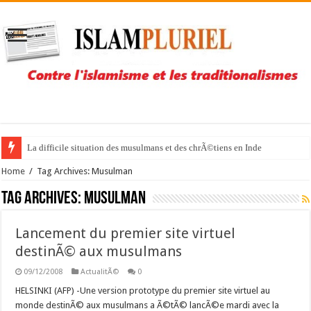
La difficile situation des musulmans et des chrÃ©tiens en Inde
Home
/
Tag Archives: Musulman
Tag Archives:
Musulman
Lancement du premier site virtuel
destinÃ© aux musulmans
09/12/2008
ActualitÃ©
0
HELSINKI (AFP) -Une version prototype du premier site virtuel au
monde destinÃ© aux musulmans a Ã©tÃ© lancÃ©e mardi avec la