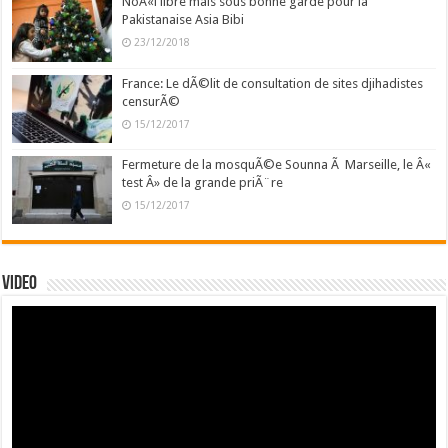
NoÃ«l libre mais sous bonne garde pour la
Pakistanaise Asia Bibi
23/12/2018
France: Le dÃ©lit de consultation de sites djihadistes
censurÃ©
15/12/2017
Fermeture de la mosquÃ©e Sounna Ã Marseille, le Â«
test Â» de la grande priÃ¨re
15/12/2017
Video