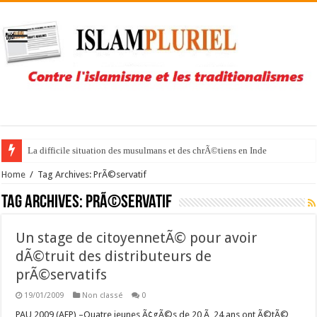
La difficile situation des musulmans et des chrÃ©tiens en Inde
Home
/
Tag Archives: PrÃ©servatif
Tag Archives:
PrÃ©servatif
Un stage de citoyennetÃ© pour avoir
dÃ©truit des distributeurs de
prÃ©servatifs
19/01/2009
Non classé
0
PAU 2009 (AFP) –Quatre jeunes Ã¢gÃ©s de 20 Ã 24 ans ont Ã©tÃ©