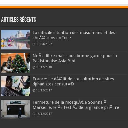
Articles récents
La difficile situation des musulmans et des
chrÃ©tiens en Inde
30/04/2022
NoÃ«l libre mais sous bonne garde pour la
Pakistanaise Asia Bibi
23/12/2018
France: Le dÃ©lit de consultation de sites
djihadistes censurÃ©
15/12/2017
Fermeture de la mosquÃ©e Sounna Ã
Marseille, le Â« test Â» de la grande priÃ¨re
15/12/2017