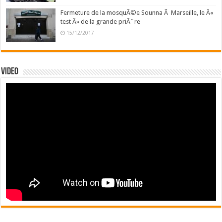
Fermeture de la mosquÃ©e Sounna Ã Marseille, le Â«
test Â» de la grande priÃ¨re
15/12/2017
Video