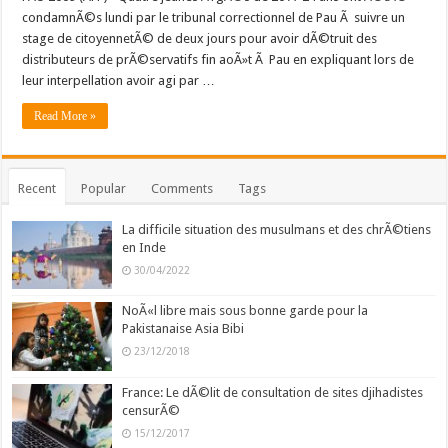
condamnÃ©s lundi par le tribunal correctionnel de Pau Ã suivre un
stage de citoyennetÃ© de deux jours pour avoir dÃ©truit des
distributeurs de prÃ©servatifs fin aoÃ»t Ã Pau en expliquant lors de
leur interpellation avoir agi par …
Read More »
Recent
Popular
Comments
Tags
La difficile situation des musulmans et des chrÃ©tiens
en Inde
30/04/2022
NoÃ«l libre mais sous bonne garde pour la
Pakistanaise Asia Bibi
23/12/2018
France: Le dÃ©lit de consultation de sites djihadistes
censurÃ©
15/12/2017