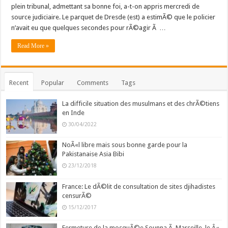
plein tribunal, admettant sa bonne foi, a-t-on appris mercredi de
source judiciaire. Le parquet de Dresde (est) a estimÃ© que le policier
n’avait eu que quelques secondes pour rÃ©agir Ã …
Read More »
Recent
Popular
Comments
Tags
La difficile situation des musulmans et des chrÃ©tiens
en Inde
30/04/2022
NoÃ«l libre mais sous bonne garde pour la
Pakistanaise Asia Bibi
23/12/2018
France: Le dÃ©lit de consultation de sites djihadistes
censurÃ©
15/12/2017
Fermeture de la mosquÃ©e Sounna Ã Marseille, le Â«