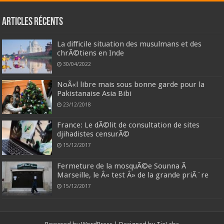
Articles récents
La difficile situation des musulmans et des
chrÃ©tiens en Inde
30/04/2022
NoÃ«l libre mais sous bonne garde pour la
Pakistanaise Asia Bibi
23/12/2018
France: Le dÃ©lit de consultation de sites
djihadistes censurÃ©
15/12/2017
Fermeture de la mosquÃ©e Sounna Ã
Marseille, le Â« test Â» de la grande priÃ¨re
15/12/2017