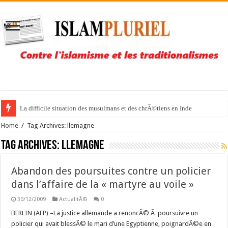
La difficile situation des musulmans et des chrÃ©tiens en Inde
Home
/
Tag Archives: llemagne
Tag Archives:
llemagne
Abandon des poursuites contre un policier
dans l’affaire de la « martyre au voile »
30/12/2009
ActualitÃ©
0
BERLIN (AFP) –La justice allemande a renoncÃ© Ã poursuivre un
policier qui avait blessÃ© le mari d’une Egyptienne, poignardÃ©e en