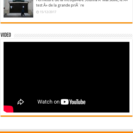
test Â» de la grande priÃ¨re
15/12/2017
Video