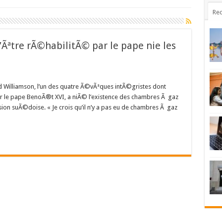
Rec
Ãªtre rÃ©habilitÃ© par le pape nie les
 Williamson, l’un des quatre Ã©vÃªques intÃ©gristes dont
 le pape BenoÃ®t XVI, a niÃ© l’existence des chambres Ã gaz
ion suÃ©doise. « Je crois qu’il n’y a pas eu de chambres Ã gaz