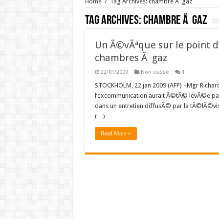
Home
/
Tag Archives: chambre Ã gaz
Tag Archives:
chambre Ã gaz
Un Ã©vÃªque sur le point d’
chambres Ã gaz
22/01/2009
Non classé
1
STOCKHOLM, 22 jan 2009 (AFP) –Mgr Richard
l’excommunication aurait Ã©tÃ© levÃ©e par
dans un entretien diffusÃ© par la tÃ©lÃ©vis
(…) …
Read More »