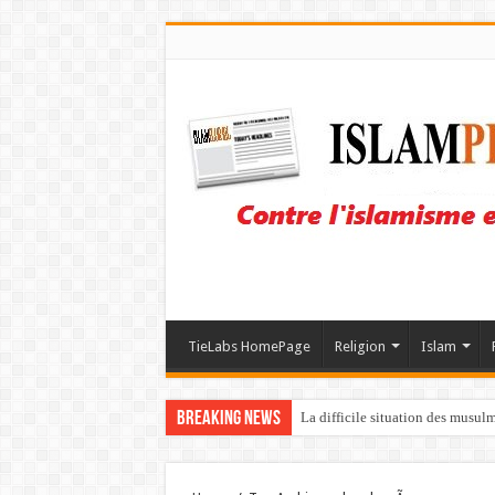
TieLabs HomePage
Religion
Islam
Breaking News
La difficile situation des musul