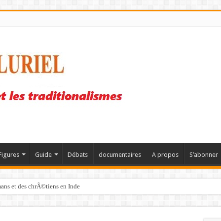
Figures
Guide
Débats
documentaires
A propos
S’abonner
mans et des chrÃ©tiens en Inde