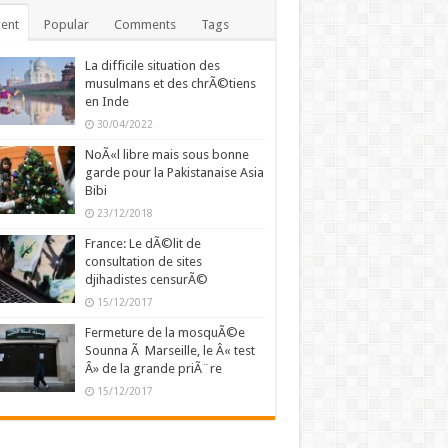
ent
Popular
Comments
Tags
La difficile situation des
musulmans et des chrÃ©tiens
en Inde
30/04/2022
NoÃ«l libre mais sous bonne
garde pour la Pakistanaise Asia
Bibi
23/12/2018
France: Le dÃ©lit de
consultation de sites
djihadistes censurÃ©
15/12/2017
Fermeture de la mosquÃ©e
Sounna Ã Marseille, le Â« test
Â» de la grande priÃ¨re
15/12/2017