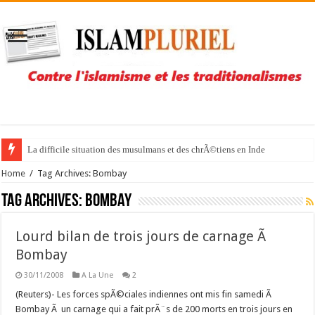
La difficile situation des musulmans et des chrÃ©tiens en Inde
Home
/
Tag Archives: Bombay
Tag Archives:
Bombay
Lourd bilan de trois jours de carnage Ã
Bombay
30/11/2008
A La Une
2
(Reuters)- Les forces spÃ©ciales indiennes ont mis fin samedi Ã
Bombay Ã un carnage qui a fait prÃ¨s de 200 morts en trois jours en