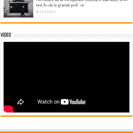
test Â» de la grande priÃ¨re
15/12/2017
Video