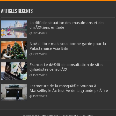
Articles récents
La difficile situation des musulmans et des
chrÃ©tiens en Inde
30/04/2022
NoÃ«l libre mais sous bonne garde pour la
Pakistanaise Asia Bibi
23/12/2018
France: Le dÃ©lit de consultation de sites
djihadistes censurÃ©
15/12/2017
Fermeture de la mosquÃ©e Sounna Ã
Marseille, le Â« test Â» de la grande priÃ¨re
15/12/2017