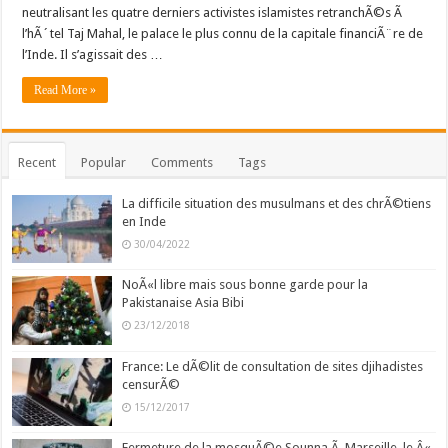
neutralisant les quatre derniers activistes islamistes retranchÃ©s Ã
l’hÃ´tel Taj Mahal, le palace le plus connu de la capitale financiÃ¨re de
l’Inde. Il s’agissait des …
Read More »
Recent
Popular
Comments
Tags
La difficile situation des musulmans et des chrÃ©tiens
en Inde
30/04/2022
NoÃ«l libre mais sous bonne garde pour la
Pakistanaise Asia Bibi
23/12/2018
France: Le dÃ©lit de consultation de sites djihadistes
censurÃ©
15/12/2017
Fermeture de la mosquÃ©e Sounna Ã Marseille, le Â«