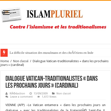
La difficile situation des musulmans et des chrÃ©tiens en Inde
Home
/
Non classé
/
Dialogue Vatican-traditionalistes « dans les prochains
jours » (cardinal)
Dialogue Vatican-traditionalistes « dans
les prochains jours » (cardinal)
RÃ©daction
13/09/2009
Non classé
Leave a comment
1,613 Views
VIENNE (AFP) –
Le Vatican entamera « dans les prochains jours un
dialogue » avec les traditionalistes de la FraternitÃ© Saint-Pie X,