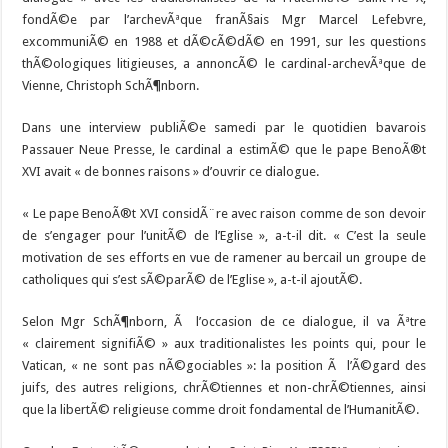
fondÃ©e par l’archevÃªque franÃ§ais Mgr Marcel Lefebvre,
excommuniÃ© en 1988 et dÃ©cÃ©dÃ© en 1991, sur les questions
thÃ©ologiques litigieuses, a annoncÃ© le cardinal-archevÃªque de
Vienne, Christoph SchÃ¶nborn.
Dans une interview publiÃ©e samedi par le quotidien bavarois
Passauer Neue Presse, le cardinal a estimÃ© que le pape BenoÃ®t
XVI avait « de bonnes raisons » d’ouvrir ce dialogue.
« Le pape BenoÃ®t XVI considÃ¨re avec raison comme de son devoir
de s’engager pour l’unitÃ© de l’Eglise », a-t-il dit. « C’est la seule
motivation de ses efforts en vue de ramener au bercail un groupe de
catholiques qui s’est sÃ©parÃ© de l’Eglise », a-t-il ajoutÃ©.
Selon Mgr SchÃ¶nborn, Ã l’occasion de ce dialogue, il va Ãªtre
« clairement signifiÃ© » aux traditionalistes les points qui, pour le
Vatican, « ne sont pas nÃ©gociables »: la position Ã l’Ã©gard des
juifs, des autres religions, chrÃ©tiennes et non-chrÃ©tiennes, ainsi
que la libertÃ© religieuse comme droit fondamental de l’HumanitÃ©.