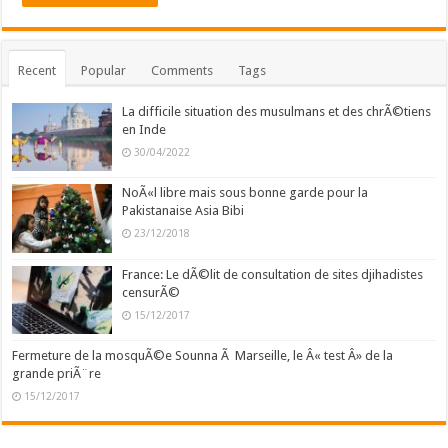
Recent
Popular
Comments
Tags
La difficile situation des musulmans et des chrÃ©tiens
en Inde
30/04/2022
NoÃ«l libre mais sous bonne garde pour la
Pakistanaise Asia Bibi
23/12/2018
France: Le dÃ©lit de consultation de sites djihadistes
censurÃ©
15/12/2017
Fermeture de la mosquÃ©e Sounna Ã Marseille, le Â« test Â» de la
grande priÃ¨re
15/12/2017