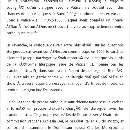
Or, la FraternitÃ© sacerdotale Saint-Pie X (FSSPX) a toujours
soulignÃ© qu’un dialogue avec le Vatican ne pouvait avoir des
chances de succÃ¨s que si le Saint-SiÃ¨ge « admettait les erreurs du
Concile Vatican-II » (1962-1965), lequel avait donnÃ© un nouvel
Ã©lan Ã l’oecumÃ©nisme et ouvert la voie au rapprochement entre
catholiques et juifs.
En revanche, le dialogue devrait Ãªtre plus aisÃ© sur les questions
liturgiques, car, avant son Ã©lection comme pape en 2005, le cardinal
allemand Joseph Ratzinger s’Ã©tait montrÃ© trÃ¨s critique vis-Ã -vis
de la rÃ©forme liturgique issue de Vatican II, honnie par les
traditionalistes. Et, dans son livre « L’esprit de la liturgie », BenoÃ®t
XVI avait mis en garde contre « une liturgie dÃ©gÃ©nÃ©rÃ©e en
show, Ã travers laquelle on essaye, au moyen d’artifices de mode, de
rendre la religion intÃ©ressante ».
Selon l’agence de presse catholique autrichienne Kathpress, le Vatican
a formÃ© un groupe d’experts chargÃ© de dialoguer avec les
traditionalistes. Ce groupe est prÃ©sidÃ© par le secrÃ©taire de la
commission vaticane Ecclesia Dei, le prÃ©lat italien Guido Pozzo, et
comprend notamment le Dominicain suisse Charles Morerod, le