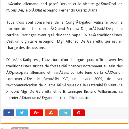
JÃ©suite allemand Karl Josef Becker et le vicaire gÃ©nÃ©ral de
l’Opus Dei, le prÃ©lat espagnol Fernando Ocariz Brana.
Tous trois sont conseillers de la CongrÃ©gation vaticane pour la
doctrine de la foi, dont dÃ©pend Ecclesia Dei, prÃ©sidÃ©e par le
cardinal Ratzinger avant qu’il devienne pape. CÃ´tÃ© traditionalistes,
c’est un dignitaire espagnol, Mgr Alfonso De Galaretta, qui est en
charge des discussions.
D’aprÃ¨s Kathpress, l’ouverture d’un dialogue quasi-officiel avec les
traditionalistes suscite de fortes rÃ©ticences notamment au sein des
Ã©piscopats allemand et franÃ§ais, compte tenu de la dÃ©cision
controversÃ©e de BenoÃ®t XVI, en janvier 2009, de lever
l’excommunication de quatre Ã©vÃªques de la FraternitÃ© Saint-Pie
X, dont Mgr De Galaretta et le Britannique Richard Williamson, ce
dernier Ã©tant un nÃ©gationniste de l’Holocauste.