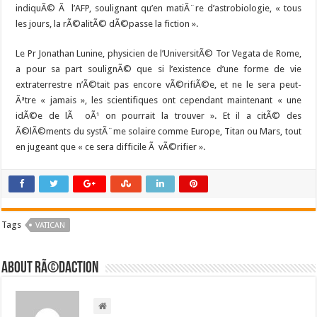
indiquÃ© Ã l’AFP, soulignant qu’en matiÃ¨re d’astrobiologie, « tous
les jours, la rÃ©alitÃ© dÃ©passe la fiction ».
Le Pr Jonathan Lunine, physicien de l’UniversitÃ© Tor Vegata de Rome,
a pour sa part soulignÃ© que si l’existence d’une forme de vie
extraterrestre n’Ã©tait pas encore vÃ©rifiÃ©e, et ne le sera peut-
Ãªtre « jamais », les scientifiques ont cependant maintenant « une
idÃ©e de lÃ oÃ¹ on pourrait la trouver ». Et il a citÃ© des
Ã©lÃ©ments du systÃ¨me solaire comme Europe, Titan ou Mars, tout
en jugeant que « ce sera difficile Ã vÃ©rifier ».
Tags
VATICAN
About RÃ©daction