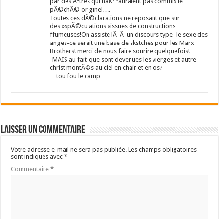
par des Ãªtres qui nâ€™auraient pas commis le
pÃ©chÃ© originel….
Toutes ces dÃ©clarations ne reposant que sur
des »spÃ©culations »issues de constructions
ffumeuses!On assiste lÃ Ã un discours type -le sexe des
anges-ce serait une base de skstches pour les Marx
Brothers! merci de nous faire sourire quelquefois!
-MAIS au fait-que sont devenues les vierges et autre
christ montÃ©s au ciel en chair et en os?
…tou fou le camp
Laisser un commentaire
Votre adresse e-mail ne sera pas publiée.
Les champs obligatoires
sont indiqués avec
*
Commentaire
*