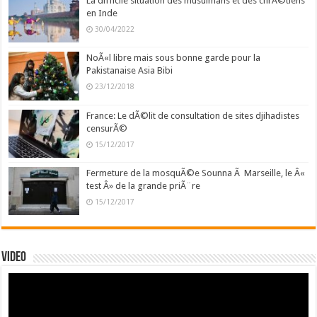
La difficile situation des musulmans et des chrÃ©tiens
en Inde
30/04/2022
NoÃ«l libre mais sous bonne garde pour la
Pakistanaise Asia Bibi
23/12/2018
France: Le dÃ©lit de consultation de sites djihadistes
censurÃ©
15/12/2017
Fermeture de la mosquÃ©e Sounna Ã Marseille, le Â«
test Â» de la grande priÃ¨re
15/12/2017
Video