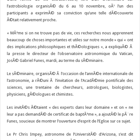
l’astrobiologie organisÃ© du 6 au 10 novembre, oÃ¹ l’un des
participants a exprimÃ© sa conviction qu’une telle dÃ©couverte
Ã©tait relativement proche.
« MÃªme si on ne trouve pas de vie, ces recherches nous apprennent
beaucoup de choses importantes et utiles sur notre monde » qui « ont
des implications philosophiques et thÃ©ologiques », a expliquÃ© Ã
la presse le directeur de l’observatoire astronomique du Vatican,
JosÃ© Gabriel Funes, mardi, au terme du sÃ©minaire.
Le sÃ©minaire, organisÃ© Ã l’occasion de l’annÃ©e internationale de
l’astronomie, a rÃ©uni Ã l’invitation de l’AcadÃ©mie pontificale des
sciences, une trentaine de chercheurs, astrologues, biologistes,
physiciens, gÃ©ologues et chimistes.
Les invitÃ©s Ã©taient « des experts dans leur domaine » et on « ne
leur a pas demandÃ© de certificat de baptÃªme », a ajoutÃ© le pÃ¨re
Funes, soucieux de montrer l’ouverture d’esprit de l’Eglise sur ce sujet.
Le Pr Chris Impey, astronome de l’UniversitÃ© d’Arizona, s’est dit