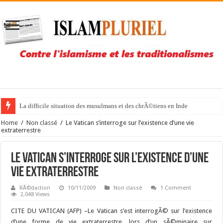
La difficile situation des musulmans et des chrÃ©tiens en Inde
Home
/
Non classé
/
Le Vatican s’interroge sur l’existence d’une vie
extraterrestre
Le Vatican s’interroge sur l’existence d’une
vie extraterrestre
RÃ©daction
10/11/2009
Non classé
1 Comment
2,048 Views
CITE DU VATICAN (AFP) –
Le Vatican s’est interrogÃ© sur l’existence
d’une forme de vie extraterrestre, lors d’un sÃ©minaire sur