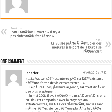
Previous
Jean-FranÃ§ois Bayart : « Il n’y a
pas d’identitÃ© franÃ§aise »
Next
La Suisse prÃªte Ã Ã©tudier des
mesures si le port de la burqa se
rÃ©pandait
One comment
landrier
04/01/2010 at 7:52
« …Le Vatican sâ€™est interrogÃ© sur lâ€™existence
dâ€™une forme de vie extraterrestre… »
….Le pÃ¨re Funes, jÃ©suite argentin, sâ€™est dit Â« un
peu plus sceptique…
…En mai 2008, il avait Ã©tÃ© moins rÃ©servÃ©: croire
en Dieu est compatible avec la croyance aux
extraterrestres, avait-il alors dÃ©clarÃ©, envisageant
mÃªme lâ€™existence dâ€™une planÃ¨te habitÃ©e