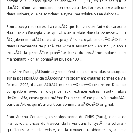
certain que « dans quelques annÃ©es – 5, 10, en tout cas sur la
durÃ©e d’une vie humaine – on trouvera des formes de vie ailleurs
dans l’univers, que ce soit dans le systÃ¨me solaire ou en dehors ».
Pour appuyer ses dires, il a relevÃ© que l’univers est fait « de carbone,
d’eau et d’Ã©nergie » et qu' »il y en a plein dans le cosmos ». Il a
Ã©galement notÃ© que « des progrÃ¨s incroyables ont Ã©tÃ© faits
dans la recherche de planÃ¨tes »: c’est seulement « en 1995, qu’on a
trouvÃ© la premiÃ¨re planÃ¨te hors du systÃ¨me solaire » et
maintenant, « on en connaÃ®t plus de 400 ».
Le pÃ¨re Funes, jÃ©suite argentin, s’est dit « un peu plus sceptique »
sur la possibilitÃ© de dÃ©couvrir rapidement d’autres formes de vie.
En mai 2008, il avait Ã©tÃ© moins rÃ©servÃ©: croire en Dieu est
compatible avec la croyance aux extraterrestres, avait-il alors
dÃ©clarÃ©, envisageant mÃªme l’existence d’une planÃ¨te habitÃ©e
par des Ãªtres qui n’auraient pas commis le pÃ©chÃ© originel.
Pour Athena Coustenis, astrophysicienne du CNRS (Paris), « on a de
meilleures chances de trouver de la vie dans le systÃ¨me solaire »
qu’ailleurs. « Si elle existe, on la trouvera rapidement », a-t-elle