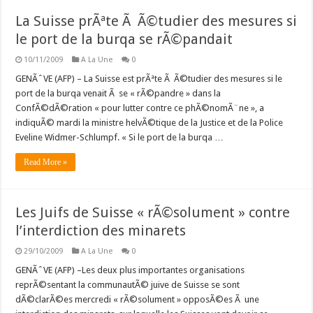
La Suisse prÃªte Ã Ã©tudier des mesures si
le port de la burqa se rÃ©pandait
10/11/2009
A La Une
0
GENÃˆVE (AFP) – La Suisse est prÃªte Ã Ã©tudier des mesures si le
port de la burqa venait Ã se « rÃ©pandre » dans la
ConfÃ©dÃ©ration « pour lutter contre ce phÃ©nomÃ¨ne », a
indiquÃ© mardi la ministre helvÃ©tique de la Justice et de la Police
Eveline Widmer-Schlumpf. « Si le port de la burqa …
Read More »
Les Juifs de Suisse « rÃ©solument » contre
l’interdiction des minarets
29/10/2009
A La Une
0
GENÃˆVE (AFP) –Les deux plus importantes organisations
reprÃ©sentant la communautÃ© juive de Suisse se sont
dÃ©clarÃ©es mercredi « rÃ©solument » opposÃ©es Ã une