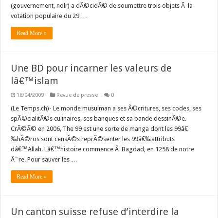
(gouvernement, ndlr) a dÃ©cidÃ© de soumettre trois objets Ã la
votation populaire du 29 …
Read More »
Une BD pour incarner les valeurs de
lâ€™islam
18/04/2009
Revue de presse
0
(Le Temps.ch)- Le monde musulman a ses Ã©critures, ses codes, ses
spÃ©cialitÃ©s culinaires, ses banques et sa bande dessinÃ©e.
CrÃ©Ã© en 2006, The 99 est une sorte de manga dont les 99â€
‰hÃ©ros sont censÃ©s reprÃ©senter les 99â€‰attributs
dâ€™Allah. Lâ€™histoire commence Ã Bagdad, en 1258 de notre
Ã¨re. Pour sauver les …
Read More »
Un canton suisse refuse d’interdire la