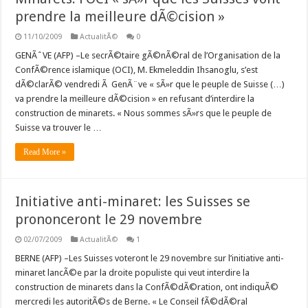
prendre la meilleure dÃ©cision »
11/10/2009
ActualitÃ©
0
GENÃˆVE (AFP) –Le secrÃ©taire gÃ©nÃ©ral de l’Organisation de la
ConfÃ©rence islamique (OCI), M. Ekmeleddin Ihsanoglu, s’est
dÃ©clarÃ© vendredi Ã GenÃ¨ve « sÃ»r que le peuple de Suisse (…)
va prendre la meilleure dÃ©cision » en refusant d’interdire la
construction de minarets. « Nous sommes sÃ»rs que le peuple de
Suisse va trouver le …
Read More »
Initiative anti-minaret: les Suisses se
prononceront le 29 novembre
02/07/2009
ActualitÃ©
1
BERNE (AFP) –Les Suisses voteront le 29 novembre sur l’initiative anti-
minaret lancÃ©e par la droite populiste qui veut interdire la
construction de minarets dans la ConfÃ©dÃ©ration, ont indiquÃ©
mercredi les autoritÃ©s de Berne. « Le Conseil fÃ©dÃ©ral