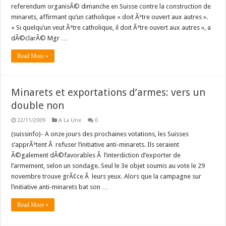
referendum organisÃ© dimanche en Suisse contre la construction de
minarets, affirmant qu’un catholique « doit Ãªtre ouvert aux autres ».
« Si quelqu’un veut Ãªtre catholique, il doit Ãªtre ouvert aux autres », a
dÃ©clarÃ© Mgr …
Read More »
Minarets et exportations d’armes: vers un
double non
22/11/2009
A La Une
0
(suissinfo)- A onze jours des prochaines votations, les Suisses
s’apprÃªtent Ã refuser l’initiative anti-minarets. Ils seraient
Ã©galement dÃ©favorables Ã l’interdiction d’exporter de
l’armement, selon un sondage. Seul le 3e objet soumis au vote le 29
novembre trouve grÃ¢ce Ã leurs yeux. Alors que la campagne sur
l’initiative anti-minarets bat son …
Read More »