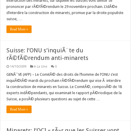
interdiction des minarets, sur laquelle les Suisses vont devoir se
prononcer par rÃ©fÃ©rendum le 29 novembre prochain. L’idÃ©e
d’interdire la construction de minarets, promue par la droite populiste
suisse, …
Read More »
Suisse: l’ONU s’inquiÃ¨te du
rÃ©fÃ©rendum anti-minarets
14/10/2009
A La Une
0
GENÃˆVE (AFP) – Le ComitÃ© des droits de l’homme de l’ONU s’est
inquiÃ©tÃ© mardi du prochain rÃ©fÃ©rendum qui vise Ã interdire
la construction de minarets en Suisse. Le ComitÃ©, composÃ© de 18
experts indÃ©pendants, qui examinait le rapport pÃ©riodique de la
Suisse, a posÃ© plusieurs questions au sujet de cette …
Read More »
Minarets: l’OCI « sÃ»r que les Suisses vont