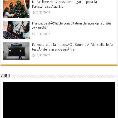
NoÃ«l libre mais sous bonne garde pour la
Pakistanaise Asia Bibi
23/12/2018
France: Le dÃ©lit de consultation de sites djihadistes
censurÃ©
15/12/2017
Fermeture de la mosquÃ©e Sounna Ã Marseille, le Â«
test Â» de la grande priÃ¨re
15/12/2017
Video