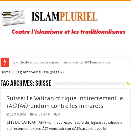
La difficile situation des musulmans et des chrÃ©tiens en Inde
Home
/
Tag Archives: suisse
(page 2)
Tag Archives:
suisse
Suisse: Le Vatican critique indirectement le
rÃ©fÃ©rendum contre les minarets
28/11/2009
ActualitÃ©
0
CITE DU VATICAN (AFP) –Un haut responsable de l’Eglise catholique a
indirectement exprimÃ© vendredi son dÃ©saccord avec le