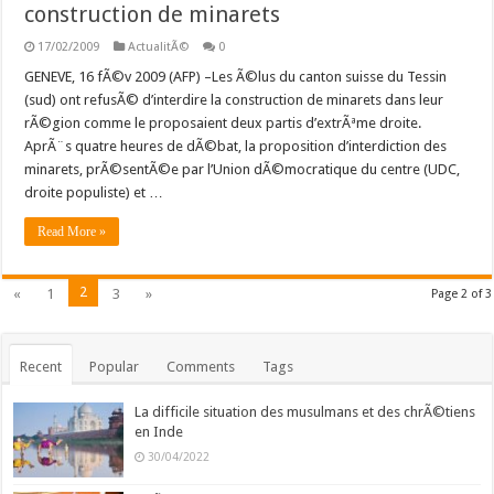
construction de minarets
17/02/2009
ActualitÃ©
0
GENEVE, 16 fÃ©v 2009 (AFP) –Les Ã©lus du canton suisse du Tessin
(sud) ont refusÃ© d’interdire la construction de minarets dans leur
rÃ©gion comme le proposaient deux partis d’extrÃªme droite.
AprÃ¨s quatre heures de dÃ©bat, la proposition d’interdiction des
minarets, prÃ©sentÃ©e par l’Union dÃ©mocratique du centre (UDC,
droite populiste) et …
Read More »
2
«
1
3
»
Page 2 of 3
Recent
Popular
Comments
Tags
La difficile situation des musulmans et des chrÃ©tiens
en Inde
30/04/2022