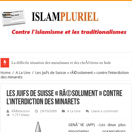
La difficile situation des musulmans et des chrÃ©tiens en Inde
Home
/
A La Une
/
Les Juifs de Suisse « rÃ©solument » contre l’interdiction
des minarets
Les Juifs de Suisse « rÃ©solument » contre
l’interdiction des minarets
RÃ©daction
29/10/2009
A La Une
Leave a comment
1,717 Views
GENÃˆVE (AFP) –
Les deux plus
importantes organisations