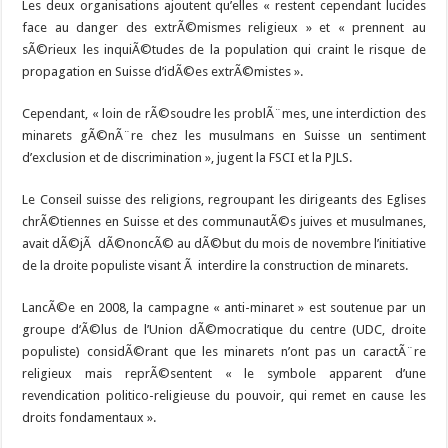
Les deux organisations ajoutent qu’elles « restent cependant lucides
face au danger des extrÃ©mismes religieux » et « prennent au
sÃ©rieux les inquiÃ©tudes de la population qui craint le risque de
propagation en Suisse d’idÃ©es extrÃ©mistes ».
Cependant, « loin de rÃ©soudre les problÃ¨mes, une interdiction des
minarets gÃ©nÃ¨re chez les musulmans en Suisse un sentiment
d’exclusion et de discrimination », jugent la FSCI et la PJLS.
Le Conseil suisse des religions, regroupant les dirigeants des Eglises
chrÃ©tiennes en Suisse et des communautÃ©s juives et musulmanes,
avait dÃ©jÃ dÃ©noncÃ© au dÃ©but du mois de novembre l’initiative
de la droite populiste visant Ã interdire la construction de minarets.
LancÃ©e en 2008, la campagne « anti-minaret » est soutenue par un
groupe d’Ã©lus de l’Union dÃ©mocratique du centre (UDC, droite
populiste) considÃ©rant que les minarets n’ont pas un caractÃ¨re
religieux mais reprÃ©sentent « le symbole apparent d’une
revendication politico-religieuse du pouvoir, qui remet en cause les
droits fondamentaux ».