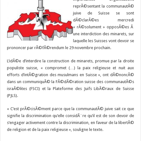
reprÃ©sentant la communautÃ©
juive de Suisse se sont
dÃ©clarÃ©es mercredi
« rÃ©solument » opposÃ©es Ã
une interdiction des minarets, sur
laquelle les Suisses vont devoir se
prononcer par rÃ©fÃ©rendum le 29 novembre prochain.
L’idÃ©e d’interdire la construction de minarets, promue par la droite
populiste suisse, « compromet (…) la paix religieuse et nuit aux
efforts d’intÃ©gration des musulmans en Suisse », ont dÃ©noncÃ©
dans un communiquÃ© la FÃ©dÃ©ration suisse des communautÃ©s
israÃ©lites (FSCI) et la Plateforme des Juifs LibÃ©raux de Suisse
(PJLS).
« C’est prÃ©cisÃ©ment parce que la communautÃ© juive sait ce que
signifie la discrimination qu’elle considÃ¨re qu’il est de son devoir de
s’engager activement contre la discrimination, en faveur de la libertÃ©
de religion et de la paix religieuse », souligne le texte.