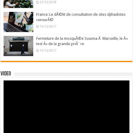
23/12/2018
France: Le dÃ©lit de consultation de sites djihadistes
censurÃ©
15/12/2017
Fermeture de la mosquÃ©e Sounna Ã Marseille, le Â«
test Â» de la grande priÃ¨re
15/12/2017
Video