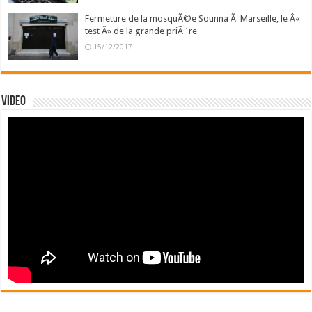
Fermeture de la mosquÃ©e Sounna Ã Marseille, le Â«
test Â» de la grande priÃ¨re
15/12/2017
Video