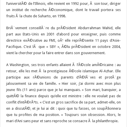
l’universitÃ© de l’Illinois, elle revient en 1992 pour, Ã son tour, diriger
un institut de recherche Ã©conomique, dont le travail portera ses
fruits Ã la chute de Suharto, en 1998.
BriÃ¨vement conseillÃ¨re du prÃ©sident
Abdurrahman Wahid
, elle
part aux Etats-Unis en 2001 d’abord pour enseigner, puis comme
directrice exÃ©cutive au FMI, oÃ¹ elle reprÃ©sente 11 pays d’Asie-
Pacifique. C’est lÃ que « SBY », Ã©lu prÃ©sident en octobre 2004,
vient la chercher pour la faire entrer dans son gouvernement.
A Washington, ses trois enfants allaient Ã l’Ã©cole amÃ©ricaine : au
retour, elle les met Ã la prestigieuse Ã©cole islamique Al-Azhar. Elle
participe aux rÃ©unions de parents d’Ã©lÃ¨ves et protÃ¨ge
jalousement sa vie de famille. « Hier soir, j’ai dormi avec mon plus
jeune fils (11 ans) parce que je lui manquais. » Son mari, banquier, a
quittÃ© la finance depuis qu’elle est ministre : elle ne voulait pas de
conflit d’intÃ©rÃªts. « C’est un gros sacrifice de sa part, admet-elle, on
en a discutÃ©, et je lui ai dit : quoi que tu fasses, on soupÃ§onnera
que tu profites de ma position. » Toujours son obsession. Alors, le
mari d’Ani sans peur et sans reproche se consacre Ã la philanthropie.