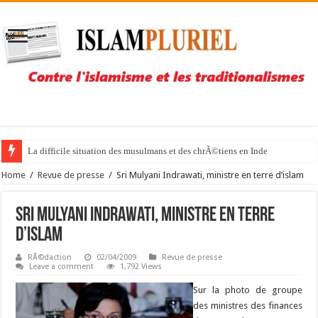
La difficile situation des musulmans et des chrÃ©tiens en Inde
Home
/
Revue de presse
/
Sri Mulyani Indrawati, ministre en terre d’islam
Sri Mulyani Indrawati, ministre en terre
d’islam
RÃ©daction
02/04/2009
Revue de presse
Leave a comment
1,792 Views
Sur la photo de groupe
des ministres des finances