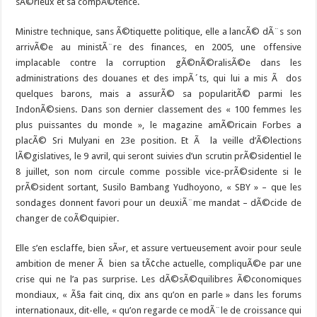
sÃ©rieux et sa compÃ©tence.
Ministre technique, sans Ã©tiquette politique, elle a lancÃ© dÃ¨s son
arrivÃ©e au ministÃ¨re des finances, en 2005, une offensive
implacable contre la corruption gÃ©nÃ©ralisÃ©e dans les
administrations des douanes et des impÃ´ts, qui lui a mis Ã dos
quelques barons, mais a assurÃ© sa popularitÃ© parmi les
IndonÃ©siens. Dans son dernier classement des « 100 femmes les
plus puissantes du monde », le magazine amÃ©ricain Forbes a
placÃ© Sri Mulyani en 23e position. Et Ã la veille d’Ã©lections
lÃ©gislatives, le 9 avril, qui seront suivies d’un scrutin prÃ©sidentiel le
8 juillet, son nom circule comme possible vice-prÃ©sidente si le
prÃ©sident sortant,
Susilo Bambang
Yudhoyono, « SBY » – que les
sondages donnent favori pour un deuxiÃ¨me mandat – dÃ©cide de
changer de coÃ©quipier.
Elle s’en esclaffe, bien sÃ»r, et assure vertueusement avoir pour seule
ambition de mener Ã bien sa tÃ¢che actuelle, compliquÃ©e par une
crise qui ne l’a pas surprise. Les dÃ©sÃ©quilibres Ã©conomiques
mondiaux, « Ã§a fait cinq, dix ans qu’on en parle » dans les forums
internationaux, dit-elle, « qu’on regarde ce modÃ¨le de croissance qui