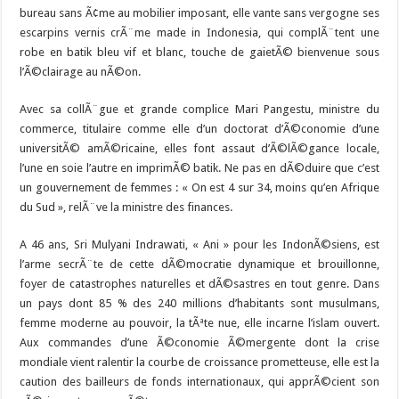
bureau sans Ã¢me au mobilier imposant, elle vante sans vergogne ses
escarpins vernis crÃ¨me made in Indonesia, qui complÃ¨tent une
robe en batik bleu vif et blanc, touche de gaietÃ© bienvenue sous
l’Ã©clairage au nÃ©on.
Avec sa collÃ¨gue et grande complice
Mari Pangestu
, ministre du
commerce, titulaire comme elle d’un doctorat d’Ã©conomie d’une
universitÃ© amÃ©ricaine, elles font assaut d’Ã©lÃ©gance locale,
l’une en soie l’autre en imprimÃ© batik. Ne pas en dÃ©duire que c’est
un gouvernement de femmes : « On est 4 sur 34, moins qu’en Afrique
du Sud », relÃ¨ve la ministre des finances.
A 46 ans, Sri Mulyani Indrawati, « Ani » pour les IndonÃ©siens, est
l’arme secrÃ¨te de cette dÃ©mocratie dynamique et brouillonne,
foyer de catastrophes naturelles et dÃ©sastres en tout genre. Dans
un pays dont 85 % des 240 millions d’habitants sont musulmans,
femme moderne au pouvoir, la tÃªte nue, elle incarne l’islam ouvert.
Aux commandes d’une Ã©conomie Ã©mergente dont la crise
mondiale vient ralentir la courbe de croissance prometteuse, elle est la
caution des bailleurs de fonds internationaux, qui apprÃ©cient son