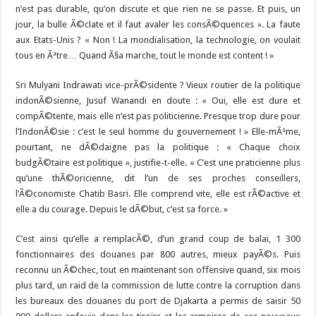
n’est pas durable, qu’on discute et que rien ne se passe. Et puis, un
jour, la bulle Ã©clate et il faut avaler les consÃ©quences ». La faute
aux Etats-Unis ? « Non ! La mondialisation, la technologie, on voulait
tous en Ãªtre… Quand Ã§a marche, tout le monde est content ! »
Sri
Mulyani Indrawati
vice-prÃ©sidente ? Vieux routier de la politique
indonÃ©sienne,
Jusuf Wanandi
en doute : « Oui, elle est dure et
compÃ©tente, mais elle n’est pas politicienne. Presque trop dure pour
l’IndonÃ©sie : c’est le seul homme du gouvernement ! » Elle-mÃªme,
pourtant, ne dÃ©daigne pas la politique : « Chaque choix
budgÃ©taire est politique », justifie-t-elle. « C’est une praticienne plus
qu’une thÃ©oricienne, dit l’un de ses proches conseillers,
l’Ã©conomiste
Chatib Basri
. Elle comprend vite, elle est rÃ©active et
elle a du courage. Depuis le dÃ©but, c’est sa force. »
C’est ainsi qu’elle a remplacÃ©, d’un grand coup de balai, 1 300
fonctionnaires des douanes par 800 autres, mieux payÃ©s. Puis
reconnu un Ã©chec, tout en maintenant son offensive quand, six mois
plus tard, un raid de la commission de lutte contre la corruption dans
les bureaux des douanes du port de Djakarta a permis de saisir 50