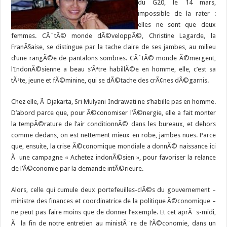
du G20, le 14 mars,
impossible de la rater :
elles ne sont que deux
femmes. CÃ´tÃ© monde dÃ©veloppÃ©, Christine Lagarde, la
FranÃ§aise, se distingue par la tache claire de ses jambes, au milieu
d’une rangÃ©e de pantalons sombres. CÃ´tÃ© monde Ã©mergent,
l’IndonÃ©sienne a beau s’Ãªtre habillÃ©e en homme, elle, c’est sa
tÃªte, jeune et fÃ©minine, qui se dÃ©tache des crÃ¢nes dÃ©garnis.
Chez elle, Ã Djakarta,
Sri Mulyani
Indrawati ne s’habille pas en homme.
D’abord parce que, pour Ã©conomiser l’Ã©nergie, elle a fait monter
la tempÃ©rature de l’air conditionnÃ© dans les bureaux, et dehors
comme dedans, on est nettement mieux en robe, jambes nues. Parce
que, ensuite, la crise Ã©conomique mondiale a donnÃ© naissance ici
Ã une campagne « Achetez indonÃ©sien », pour favoriser la relance
de l’Ã©conomie par la demande intÃ©rieure.
Alors, celle qui cumule deux portefeuilles-clÃ©s du gouvernement –
ministre des finances et coordinatrice de la politique Ã©conomique –
ne peut pas faire moins que de donner l’exemple. Et cet aprÃ¨s-midi,
Ã la fin de notre entretien au ministÃ¨re de l’Ã©conomie, dans un