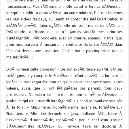
000 dollars enfouis dans les tiroirs et les armoires de ces nouveaux
fonctionnaires. Plus rÃ©cemment, elle aurait offert sa dÃ©mission
lorsqu’un conflit l’a opposÃ©e Ã un autre ministre, l’un des hommes
les plus riches du pays, qui semblait confondre intÃ©rÃªt public et
intÃ©rÃªt privÃ©. InterrogÃ©e, elle ne confirme ni ne dÃ©ment
l’Ã©pisode. « Disons que je n’ai jamais violÃ© mes principes
d’intÃ©gritÃ©, rÃ©pond-elle avec un sourire entendu. Parce que,
pour moi, parvenir Ã instaurer la confiance de la sociÃ©tÃ© dans
l’Etat est devenu une obsession. C’est le but le plus important que je
me suis fixÃ©. »
D’oÃ¹ lui vient cette obsession ? De son expÃ©rience au FMI, oÃ¹ ses
collÃ¨gues, « y compris le FranÃ§ais », n’ont cessÃ© de lui faire la
leÃ§on : « Mais regardez donc ce qui se passe dans votre pays ! » Des
valeurs, aussi, que lui ont lÃ©guÃ©es ses parents, tous deux
professeurs. De l’islam, enfin, « dont le nom lui-mÃªme Ã©voque la
justice, et qui dit justice dit intÃ©gritÃ© ». Car Sri Mulyani est tout Ã§a
Ã la fois : « Musulmane, indonÃ©sienne, javanaise, formÃ©e aux
Etats-Unis. » Fille d’intellectuels de Java, brillante Ã©tudiante Ã
l’universitÃ© d’IndonÃ©sie, repÃ©rÃ©e par le chef d’un groupe
d’Ã©conomistes libÃ©raux qui l’envoie faire un doctorat Ã