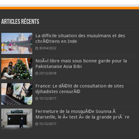
Articles récents
La difficile situation des musulmans et des
chrÃ©tiens en Inde
30/04/2022
NoÃ«l libre mais sous bonne garde pour la
Pakistanaise Asia Bibi
23/12/2018
France: Le dÃ©lit de consultation de sites
djihadistes censurÃ©
15/12/2017
Fermeture de la mosquÃ©e Sounna Ã
Marseille, le Â« test Â» de la grande priÃ¨re
15/12/2017