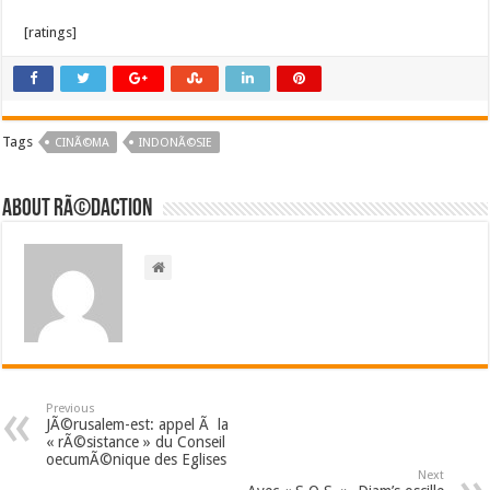
[ratings]
Tags
CINÃ©MA
INDONÃ©SIE
About RÃ©daction
Previous
JÃ©rusalem-est: appel Ã la
« rÃ©sistance » du Conseil
oecumÃ©nique des Eglises
Next