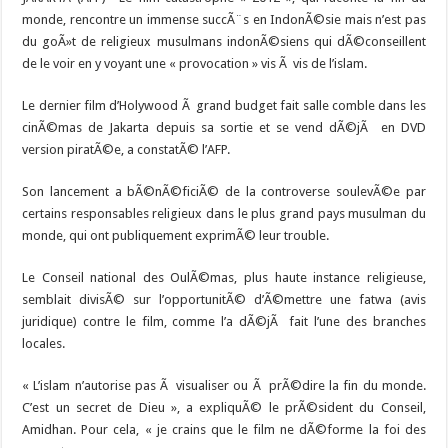
monde, rencontre un immense succÃ¨s en IndonÃ©sie mais n’est pas
du goÃ»t de religieux musulmans indonÃ©siens qui dÃ©conseillent
de le voir en y voyant une « provocation » vis Ã vis de l’islam.
Le dernier film d’Holywood Ã grand budget fait salle comble dans les
cinÃ©mas de Jakarta depuis sa sortie et se vend dÃ©jÃ en DVD
version piratÃ©e, a constatÃ© l’AFP.
Son lancement a bÃ©nÃ©ficiÃ© de la controverse soulevÃ©e par
certains responsables religieux dans le plus grand pays musulman du
monde, qui ont publiquement exprimÃ© leur trouble.
Le Conseil national des OulÃ©mas, plus haute instance religieuse,
semblait divisÃ© sur l’opportunitÃ© d’Ã©mettre une fatwa (avis
juridique) contre le film, comme l’a dÃ©jÃ fait l’une des branches
locales.
« L’islam n’autorise pas Ã visualiser ou Ã prÃ©dire la fin du monde.
C’est un secret de Dieu », a expliquÃ© le prÃ©sident du Conseil,
Amidhan. Pour cela, « je crains que le film ne dÃ©forme la foi des