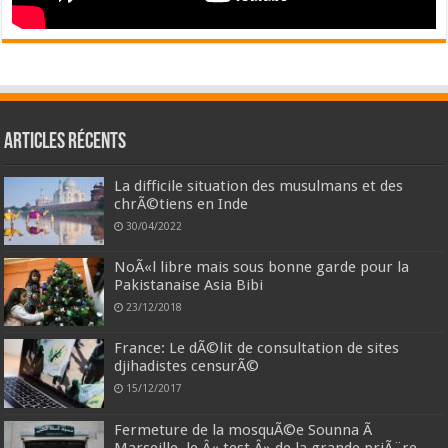
Articles récents
La difficile situation des musulmans et des
chrÃ©tiens en Inde
30/04/2022
NoÃ«l libre mais sous bonne garde pour la
Pakistanaise Asia Bibi
23/12/2018
France: Le dÃ©lit de consultation de sites
djihadistes censurÃ©
15/12/2017
Fermeture de la mosquÃ©e Sounna Ã
Marseille, le Â« test Â» de la grande priÃ¨re