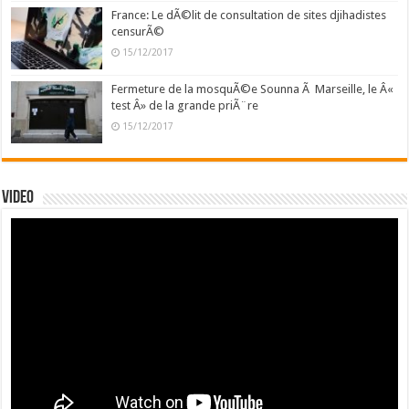
France: Le dÃ©lit de consultation de sites djihadistes
censurÃ©
15/12/2017
Fermeture de la mosquÃ©e Sounna Ã Marseille, le Â«
test Â» de la grande priÃ¨re
15/12/2017
Video