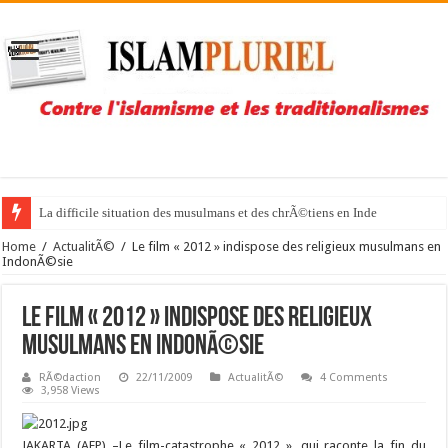
La difficile situation des musulmans et des chrÃ©tiens en Inde
Home
/
ActualitÃ©
/
Le film « 2012 » indispose des religieux musulmans en
IndonÃ©sie
Le film « 2012 » indispose des religieux
musulmans en IndonÃ©sie
RÃ©daction
22/11/2009
ActualitÃ©
4 Comments
3,958 Views
JAKARTA (AFP) –
Le film-catastrophe « 2012 », qui raconte la fin du