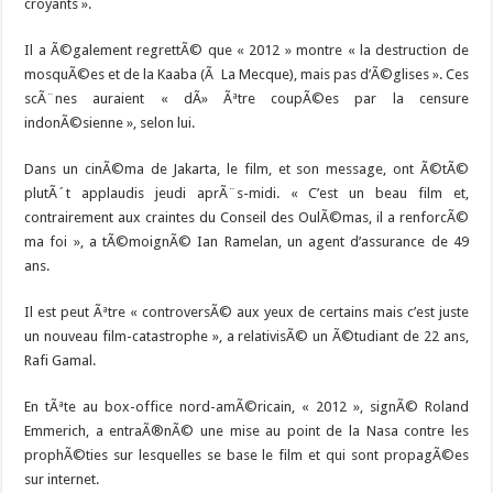
croyants ».
Il a Ã©galement regrettÃ© que « 2012 » montre « la destruction de
mosquÃ©es et de la Kaaba (Ã La Mecque), mais pas d’Ã©glises ». Ces
scÃ¨nes auraient « dÃ» Ãªtre coupÃ©es par la censure
indonÃ©sienne », selon lui.
Dans un cinÃ©ma de Jakarta, le film, et son message, ont Ã©tÃ©
plutÃ´t applaudis jeudi aprÃ¨s-midi. « C’est un beau film et,
contrairement aux craintes du Conseil des OulÃ©mas, il a renforcÃ©
ma foi », a tÃ©moignÃ© Ian Ramelan, un agent d’assurance de 49
ans.
Il est peut Ãªtre « controversÃ© aux yeux de certains mais c’est juste
un nouveau film-catastrophe », a relativisÃ© un Ã©tudiant de 22 ans,
Rafi Gamal.
En tÃªte au box-office nord-amÃ©ricain, « 2012 », signÃ© Roland
Emmerich, a entraÃ®nÃ© une mise au point de la Nasa contre les
prophÃ©ties sur lesquelles se base le film et qui sont propagÃ©es
sur internet.