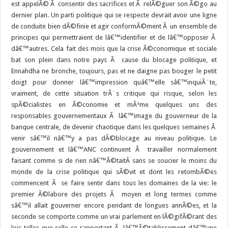
est appelÃ© Ã consentir des sacrifices et Ã relÃ©guer son Ã©go au
dernier plan. Un parti politique qui se respecte devrait avoir une ligne
de conduite bien dÃ©finie et agir conformÃ©ment Ã un ensemble de
principes qui permettraient de lâ€™identifier et de lâ€™opposer Ã
dâ€™autres. Cela fait des mois que la crise Ã©conomique et sociale
bat son plein dans notre pays Ã cause du blocage politique, et
Ennahdha ne bronche, toujours, pas et ne daigne pas bouger le petit
doigt pour donner lâ€™impression quâ€™elle sâ€™inquiÃ¨te,
vraiment, de cette situation trÃ¨s critique qui risque, selon les
spÃ©cialistes en Ã©conomie et mÃªme quelques uns des
responsables gouvernementaux Ã lâ€™image du gouverneur de la
banque centrale, de devenir chaotique dans les quelques semaines Ã
venir sâ€™il nâ€™y a pas dÃ©blocage au niveau politique. Le
gouvernement et lâ€™ANC continuent Ã travailler normalement
faisant comme si de rien nâ€™Ã©taitÂ sans se soucier le moins du
monde de la crise politique qui sÃ©vit et dont les retombÃ©es
commencent Ã se faire sentir dans tous les domaines de la vie: le
premier Ã©labore des projets Ã moyen et long termes comme
sâ€™il allait gouverner encore pendant de longues annÃ©es, et la
seconde se comporte comme un vrai parlement en lÃ©gifÃ©rant des
lois telles que celle se rapportant Ã lâ€™Ã©tablissement dâ€™une