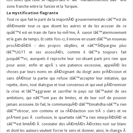
zone franche entre la Tunisie et la Turquie.
La mystification flagrante
Tout ce que fait le parti de la majoritÃ© gouvernementale câ€™est de
dÃ©mentir tout ce que disent les autres et de les accuser de ce
quâ€™il est en train de faire lui-mÃªme, Ã savoir lâ€™atermoiement
et le gain de temps. Et cette fois-ci, il innove en usant dâ€™un nouveau
procÃ©dÃ©Â : des propos sibyllins, et nâ€™Ã©pargne plus
lâ€™UGTT et ses associÃ©s, comme il lâ€™a toujours fait
jusquâ€™ici, auxquels il reproche leur soi-disant parti pris rien que
pour avoir, enfin et aprÃ¨s une patience excessive, appelÃ© les
choses par leurs noms en dÃ©signant du doigt avec prÃ©cision et
sans dÃ©tour la partie qui refuse dâ€™accepter leur initiative, qui
rejette, donc, tout dialogue et tout consensus et qui veut pÃ©renniser
la crise et lâ€™aggraver et sacrifier le pays sur lâ€™autel de ses
ambitions, qui nâ€™ont pas de limites, et de leur soif de pouvoir
jamais assouvie. En fait, le communiquÃ© dâ€™Ennahdha nâ€™a rien
dâ€™obscur, son contenu et sa rÃ©daction son trÃ¨s clairs et ne
prÃªtent pas Ã confusion, le quartette nâ€™a rien interprÃ©tÃ© et
sâ€™est limitÃ© Ã constater des vÃ©ritÃ©s Ã©crites noir sur blanc
et dont les auteurs veulent forcer le sens et donner, ainsi, le change Ã