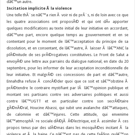
dâ€™un autre.
Incitation implicite Ã la violence
Une telle thÃ¨se nâ€™a rien Ã voir ni de prÃ¨s, ni de loin avec ce que
les quatre associations ont proposÃ© et qui ont dÃ» apporter
quelques modifications au texte initial de leur initiative en accordant,
dâ€™une part, encore quelque temps au gouvernement et en se
contentant pour le moment de lâ€™acceptation du principe de sa
dissolution, et en consentant, de lâ€™autre, Ã laisser Ã lâ€™ANC la
plÃ©nitude de ses prÃ©rogatives constitutives. Le Front de Salut a
envoyÃ© une lettre aux parrains du dialogue national, en date du 20
septembre, pour les informer de leur acceptation inconditionnelle de
leur initiative. Et malgrÃ© ces concessions de part et dâ€™autre,
Ennahdha refuse Ã concÃ©der quoi que ce soit et sâ€™obstine Ã
prÃ©tendre le contraire mystifiant par lÃ lâ€™opinion publique et
montant ses partisans contre ses adversaires politiques et aussi
contre lâ€™UGTT et en particulier contre son secrÃ©taire
gÃ©nÃ©ral, Houcine Abassi, qui subit une avalanche dâ€™attaques,
de calomnie et dâ€™injures. Cette attitude, qui envenime
lâ€™atmosphÃ¨re sociale dÃ©jÃ Ã©lectrique, est Ã assimiler Ã ces
propos tenus par des ulÃ©mas dans les mosquÃ©es incitant Ã la
violence et Ã la haine. Ce nâ€™est pas de cette faÃ§on quâ€™on