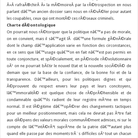
Â«Â rafraÃ®chirÂ Â» la mÃ©moireÂ par la rÃ©trospection en nous
parlant dâ€™un ancien dossier sans nous en rÃ©vÃ©ler pour autant
les coupables, ceux qui ont montÃ© ces rÃ©seaux criminels.
Charte dÃ©ontologique
On pourrait nous rÃ©torquer que la politique nâ€™a pas de morale,
on en convient, mais il sâ€™agit lÃ dâ€™une formule gÃ©nÃ©rale
dont le champ dâ€™application varie en fonction des circonstances,
en ce sens que lâ€™usage quâ€™on en fait nâ€™est pas permis en
toute conjoncture, et spÃ©cialement, en pÃ©riode rÃ©volutionnaire
oÃ¹ on ne pourrait bÃ¢tir le nouvel Etat et la nouvelle sociÃ©tÃ© de
demain que sur la base de la confiance, de la bonne foi et de la
transparence. Dâ€™ailleurs, pour les politiques dignes et qui
Ã©prouvent du respect envers leur pays et leurs concitoyens,
lâ€™immoralitÃ© est quelque chose de rÃ©prÃ©hensible et de
condamnable quâ€™ils radient de leur registre mÃªme en temps
normal. Il est lÃ©gitime dâ€™opÃ©rer des changements tactiques
pour un meilleur positionnement, mais cela ne devrait pas Ãªtre fait
aux dÃ©pens des valeurs morales communÃ©ment admises, ni sur le
compte de lâ€™intÃ©rÃªt suprÃªme de la patrie dâ€™autant plus
quand elle passe par des moments trÃ¨s difficiles oÃ¹ tout un chacun