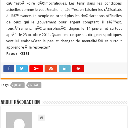
câ€™est-Ã -dire dÃ©mocratiques. Les tenir dans les conditions
actuelles comme le veut Ennahdha, câ€™est en falsifier les rÃ©sultats
Ã lâ€™avance. Le peuple ne prend plus les dÃ©clarations officielles
de ceux qui le gouvernent pour argent comptant, il sâ€™est,
fonciÃ¨rement, mÃ©tamorphosÃ© depuis le 14 janvier et surtout
aprÃ¨s le 23 octobre 2011. Quand est-ce que ses dirigeants politiques
vont lui emboÃ®ter le pas et changer de mentalitÃ©Â et surtout
apprendre Ã le respecter?
Faouzi KSIBI
Tags
JIHAD
NIKAH
About RÃ©daction