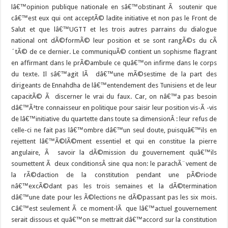
lâ€™opinion publique nationale en sâ€™obstinant Ã soutenir que
câ€™est eux qui ont acceptÃ© ladite initiative et non pas le Front de
Salut et que lâ€™UGTT et les trois autres parrains du dialogue
national ont dÃ©formÃ© leur position et se sont rangÃ©s du cÃ
´tÃ© de ce dernier. Le communiquÃ© contient un sophisme flagrant
en affirmant dans le prÃ©ambule ce quâ€™on infirme dans le corps
du texte. Il sâ€™agit lÃ dâ€™une mÃ©sestime de la part des
dirigeants de Ennahdha de lâ€™entendement des Tunisiens et de leur
capacitÃ© Ã discerner le vrai du faux. Car, on nâ€™a pas besoin
dâ€™Ãªtre connaisseur en politique pour saisir leur position vis-Ã -vis
de lâ€™initiative du quartette dans toute sa dimensionÂ : leur refus de
celle-ci ne fait pas lâ€™ombre dâ€™un seul doute, puisquâ€™ils en
rejettent lâ€™Ã©lÃ©ment essentiel et qui en constitue la pierre
angulaire, Ã savoir la dÃ©mission du gouvernement quâ€™ils
soumettent Ã deux conditionsÂ sine qua non: le parachÃ¨vement de
la rÃ©daction de la constitution pendant une pÃ©riode
nâ€™excÃ©dant pas les trois semaines et la dÃ©termination
dâ€™une date pour les Ã©lections ne dÃ©passant pas les six mois.
Câ€™est seulement Ã ce moment-lÃ que lâ€™actuel gouvernement
serait dissous et quâ€™on se mettrait dâ€™accord sur la constitution