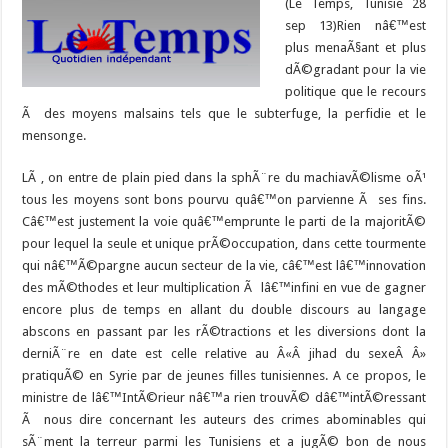
(Le Temps, Tunisie 28
sep 13)Rien nâ€™est
plus menaÃ§ant et plus
dÃ©gradant pour la vie
politique que le recours
Ã des moyens malsains tels que le subterfuge, la perfidie et le
mensonge.
LÃ , on entre de plain pied dans la sphÃ¨re du machiavÃ©lisme oÃ¹
tous les moyens sont bons pourvu quâ€™on parvienne Ã ses fins.
Câ€™est justement la voie quâ€™emprunte le parti de la majoritÃ©
pour lequel la seule et unique prÃ©occupation, dans cette tourmente
qui nâ€™Ã©pargne aucun secteur de la vie, câ€™est lâ€™innovation
des mÃ©thodes et leur multiplication Ã lâ€™infini en vue de gagner
encore plus de temps en allant du double discours au langage
abscons en passant par les rÃ©tractions et les diversions dont la
derniÃ¨re en date est celle relative au Â«Â jihad du sexeÂ Â»
pratiquÃ© en Syrie par de jeunes filles tunisiennes. A ce propos, le
ministre de lâ€™IntÃ©rieur nâ€™a rien trouvÃ© dâ€™intÃ©ressant
Ã nous dire concernant les auteurs des crimes abominables qui
sÃ¨ment la terreur parmi les Tunisiens et a jugÃ© bon de nous