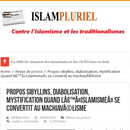
La difficile situation des musulmans et des chrÃ©tiens en Inde
Home
/
Revue de presse
/
Propos sibyllins, diabolisation, mystification
Quand lâ€™Â«IslamismeÂ» se convertit au machiavÃ©lisme
Propos sibyllins, diabolisation,
mystification Quand lâ€™Â«IslamismeÂ» se
convertit au machiavÃ©lisme
RÃ©daction
28/09/2013
Revue de presse
Leave a comment
5,238 Views