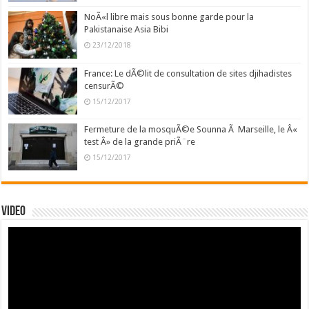
NoÃ«l libre mais sous bonne garde pour la
Pakistanaise Asia Bibi
23/12/2018
France: Le dÃ©lit de consultation de sites djihadistes
censurÃ©
15/12/2017
Fermeture de la mosquÃ©e Sounna Ã Marseille, le Â«
test Â» de la grande priÃ¨re
15/12/2017
Video