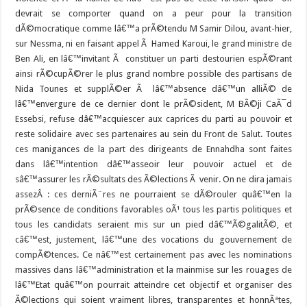
devrait se comporter quand on a peur pour la transition
dÃ©mocratique comme lâ€™a prÃ©tendu M Samir Dilou, avant-hier,
sur Nessma, ni en faisant appel Ã Hamed Karoui, le grand ministre de
Ben Ali, en lâ€™invitant Ã constituer un parti destourien espÃ©rant
ainsi rÃ©cupÃ©rer le plus grand nombre possible des partisans de
Nida Tounes et supplÃ©er Ã lâ€™absence dâ€™un alliÃ© de
lâ€™envergure de ce dernier dont le prÃ©sident, M BÃ©ji CaÃ¯d
Essebsi, refuse dâ€™acquiescer aux caprices du parti au pouvoir et
reste solidaire avec ses partenaires au sein du Front de Salut. Toutes
ces manigances de la part des dirigeants de Ennahdha sont faites
dans lâ€™intention dâ€™asseoir leur pouvoir actuel et de
sâ€™assurer les rÃ©sultats des Ã©lections Ã venir. On ne dira jamais
assezÂ : ces derniÃ¨res ne pourraient se dÃ©rouler quâ€™en la
prÃ©sence de conditions favorables oÃ¹ tous les partis politiques et
tous les candidats seraient mis sur un pied dâ€™Ã©galitÃ©, et
câ€™est, justement, lâ€™une des vocations du gouvernement de
compÃ©tences. Ce nâ€™est certainement pas avec les nominations
massives dans lâ€™administration et la mainmise sur les rouages de
lâ€™Etat quâ€™on pourrait atteindre cet objectif et organiser des
Ã©lections qui soient vraiment libres, transparentes et honnÃªtes,