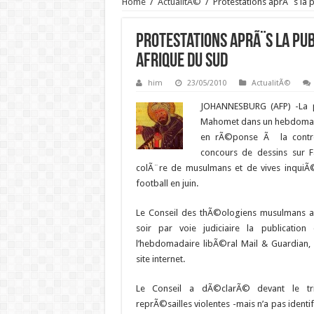
Home
/
ActualitÃ©
/
Protestations aprÃ¨s la 
Protestations aprÃ¨s la pub
Afrique du Sud
him
23/05/2010
ActualitÃ©
JOHANNESBURG (AFP) -La pu
Mahomet dans un hebdomada
en rÃ©ponse Ã la contr
concours de dessins sur 
colÃ¨re de musulmans et de vives inquiÃ
football en juin.
Le Conseil des thÃ©ologiens musulmans a
soir par voie judiciaire la publicatio
l’hebdomadaire libÃ©ral Mail & Guardian, 
site internet.
Le Conseil a dÃ©clarÃ© devant le trib
reprÃ©sailles violentes -mais n’a pas identi