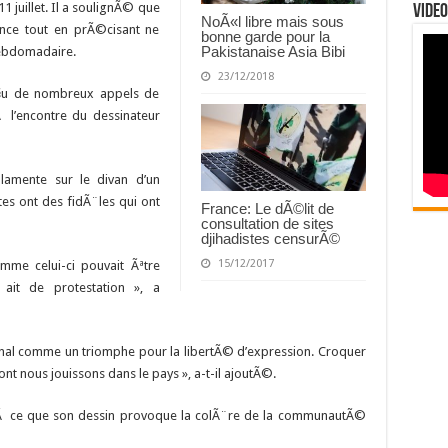
11 juillet. Il a soulignÃ© que
Video
NoÃ«l libre mais sous
ence tout en prÃ©cisant ne
bonne garde pour la
Pakistanaise Asia Bibi
’hebdomadaire.
23/12/2018
Ã§u de nombreux appels de
 l’encontre du dessinateur
lamente sur le divan d’un
es ont des fidÃ¨les qui ont
France: Le dÃ©lit de
consultation de sites
djihadistes censurÃ©
15/12/2017
mme celui-ci pouvait Ãªtre
 ait de protestation », a
ournal comme un triomphe pour la libertÃ© d’expression. Croquer
nt nous jouissons dans le pays », a-t-il ajoutÃ©.
s Ã ce que son dessin provoque la colÃ¨re de la communautÃ©