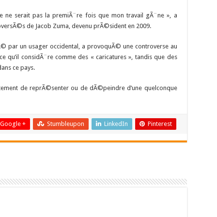
ce ne serait pas la premiÃ¨re fois que mon travail gÃ¨ne », a
troversÃ©s de Jacob Zuma, devenu prÃ©sident en 2009.
© par un usager occidental, a provoquÃ© une controverse au
 qu’il considÃ¨re comme des « caricatures », tandis que des
dans ce pays.
trictement de reprÃ©senter ou de dÃ©peindre d’une quelconque
Google +
Stumbleupon
LinkedIn
Pinterest