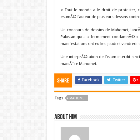
« Tout le monde a le droit de protester, 
estimÃ© l’auteur de plusieurs dessins con
Un concours de dessins de Mahomet, lancÃ
Pakistan qui a « fermement condamnÃ© » ce
manifestations ont eu lieu jeudi et vendredi 
Une interprÃ©tation de l’islam interdit s
maniÃ¨re Mahomet.
Facebook
Twitter
Share
Tags
MAHOMET
About him