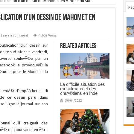
publication d’un dessin de Mahomet en Afrique du Sud
Rec
lication d’un dessin de Mahomet en
Leave a comment
1,602 Views
Related Articles
blication d’un dessin sur
ire sud-africain vendredi,
overse soulevÃ©e par un
Facebook, a provoquÃ© la
©tudes pour le Mondial du
La difficile situation des
musulmans et des
 tentÃ© d’empÃªcher jeudi
chrÃ©tiens en Inde
n de ce dessin paru dans
30/04/2022
souligne le journal sur son
unal qu’il craignait des
fiÃ© qui pourraient en Ãªtre