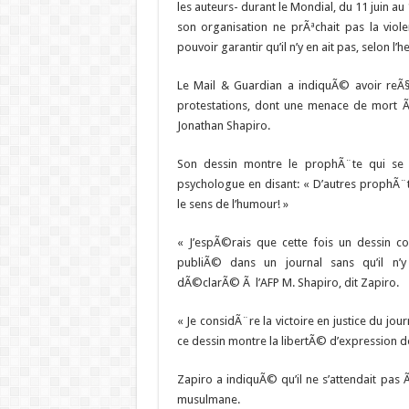
les auteurs- durant le Mondial, du 11 juin au 
son organisation ne prÃªchait pas la viol
pouvoir garantir qu’il n’y en ait pas, selon l
Le Mail & Guardian a indiquÃ© avoir re
protestations, dont une menace de mort Ã
Jonathan Shapiro.
Son dessin montre le prophÃ¨te qui se 
psychologue en disant: « D’autres prophÃ¨t
le sens de l’humour! »
« J’espÃ©rais que cette fois un dessin co
publiÃ© dans un journal sans qu’il n’y
dÃ©clarÃ© Ã l’AFP M. Shapiro, dit Zapiro.
« Je considÃ¨re la victoire en justice du j
ce dessin montre la libertÃ© d’expression do
Zapiro a indiquÃ© qu’il ne s’attendait pa
musulmane.