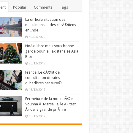
ent
Popular
Comments
Tags
La difficile situation des
musulmans et des chrÃ©tiens
en Inde
30/04/2022
NoÃ«l libre mais sous bonne
garde pour la Pakistanaise Asia
Bibi
23/12/2018
France: Le dÃ©lit de
consultation de sites
djihadistes censurÃ©
15/12/2017
Fermeture de la mosquÃ©e
Sounna Ã Marseille, le Â« test
Â» de la grande priÃ¨re
15/12/2017