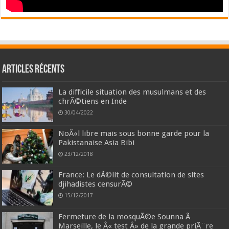
Articles récents
La difficile situation des musulmans et des
chrÃ©tiens en Inde
30/04/2022
NoÃ«l libre mais sous bonne garde pour la
Pakistanaise Asia Bibi
23/12/2018
France: Le dÃ©lit de consultation de sites
djihadistes censurÃ©
15/12/2017
Fermeture de la mosquÃ©e Sounna Ã
Marseille, le Â« test Â» de la grande priÃ¨re