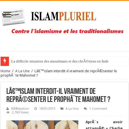
La difficile situation des musulmans et des chrÃ©tiens en Inde
Home
/
A La Une
/
Lâ€™islam interdit-il vraiment de reprÃ©senter le
prophÃ¨te Mahomet ?
Lâ€™islam interdit-il vraiment de
reprÃ©senter le prophÃ¨te Mahomet ?
RÃ©daction
18/01/2015
A La Une
1 Comment
2,769 Views
AprÃ¨s avoir
attaquÃ© « Charlie