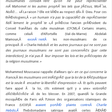
musulmanes considÃ¨rent qu’on ne peut reprÃ©senter
niÂ Mahomet ni les autres prophÃ¨tes tels que JÃ©sus, MoÃ¯se,
NoÃ©… »Â
La raison ? Elle est liÃ©e au respect dÃ» Ã Dieu. Pour ces
thÃ©ologiens,Â
« un humain n’a pas la capacitÃ© de reprÃ©senter
fidÃ¨lement le prophÃ¨te »,Â
prÃ©cise l’ancien prÃ©sident du
Conseil franÃ§ais du culte musulman (CFCM).
Â
Certains imams,
comme celuiÂ d’Alfortville (Val-de-Marne) Abdelali
Mamoun,Â
exonÃ¨rentÂ
les non-musulmans de ce
principeÂ :Â
«
Charlie HebdoÂ
et les autres journaux qui ne sont pas
des journaux musulmans ne sont pas concernÃ©s [par cette
interdiction]. Je n’ai pas Ã leur imposer les lois et les prÃ©ceptes de
la religion musulmane. »
Mohammed Moussaoui rappelle d’ailleurs qu’
« en ce qui concerne la
France,
Â
les musulmans ont intÃ©grÃ© que la loi de la RÃ©publique
est la seule Ã encadrer la libertÃ© d’expression ».
Â Et qu’ils peuvent
faire appel Ã la loi, s’ils estiment qu’il y a une
« volontÃ©
dÃ©libÃ©rÃ©e »
Â de les blesser. En 2007, quandÂ la Grande
mosquÃ©e de Paris etÂ l’Union des organisations islamiques de
France (UOIF)Â
avaient portÃ© plainte contreÂ
Charlie
Hebdo,Â
l’hebdomadaire satirique avaitÂ certes Ã©tÃ©