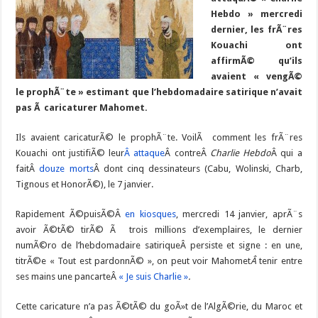
Hebdo » mercredi
dernier, les frÃ¨res
Kouachi ont
affirmÃ© qu’ils
avaient « vengÃ©
le prophÃ¨te » estimant que l’hebdomadaire satirique n’avait
pas Ã caricaturer Mahomet.
Ils avaient caricaturÃ© le prophÃ¨te. VoilÃ comment les frÃ¨res
Kouachi ont justifiÃ© leur
Â attaque
Â contreÂ
Charlie Hebdo
Â qui a
faitÂ
douze morts
Â dont cinq dessinateurs (Cabu, Wolinski, Charb,
Tignous et HonorÃ©), le 7 janvier.
Rapidement Ã©puisÃ©Â
en kiosques
, mercredi 14 janvier, aprÃ¨s
avoir Ã©tÃ© tirÃ© Ã trois millions d’exemplaires, le dernier
numÃ©ro de l’hebdomadaire satiriqueÂ persiste et signe : en une,
titrÃ©e « Tout est pardonnÃ© », on peut voir Mahomet
Â
tenir entre
ses mains une pancarteÂ
« Je suis Charlie »
.
Cette caricature n’a pas Ã©tÃ© du goÃ»t de l’AlgÃ©rie, du Maroc et