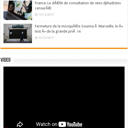
France: Le dÃ©lit de consultation de sites djihadistes
censurÃ©
15/12/2017
Fermeture de la mosquÃ©e Sounna Ã Marseille, le Â«
test Â» de la grande priÃ¨re
15/12/2017
Video