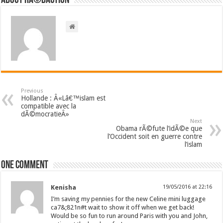
About RÃ©daction
Previous
Hollande : Â«Lâ€™islam est
compatible avec la
dÃ©mocratieÂ»
Next
Obama rÃ©fute l’idÃ©e que
l’Occident soit en guerre contre
l’islam
One comment
Kenisha
19/05/2016 at 22:16
I’m saving my pennies for the new Celine mini luggage
ca7&;821n#t wait to show it off when we get back!
Would be so fun to run around Paris with you and John,