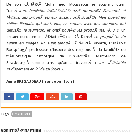
De son cÃ´tÃ©,Â Mohammed Moussaoui se souvient qu’en
Iran,
Â « un feuilleton tÃ©lÃ©visÃ© avait montrÃ©Â ZacharieÂ et
JÃ©sus, des prophÃ¨tes eux aussi, nonÂ floutÃ©s. Mais quand les
chiites libanais, qui sont, eux, en contact avec des sunnites, ont
diffusÃ© le feuilleton, ils ontÂ floutÃ© les prophÃ¨tes. »
Â Et si un
certain durcissement Ã©tait rÃ©cent ?Â Dans
Â Le prophÃ¨te de
l’islam en images, un sujet tabouÂ ?Â (
Ã©d.Â Bayard), FranÃ§ois
Boespflug,Â professeur d’histoire des religions Ã la facultÃ© de
thÃ©ologique catholique de l’universitÃ© Marc-Bloch de
Strasbourg,Â estime ainsi qu’on a travesti
Â « un vÃ©ritable
raidissement en loi de toujours ».
Anne BRIGAUDEAU (francetvinfo.fr)
Tags
MAHOMET