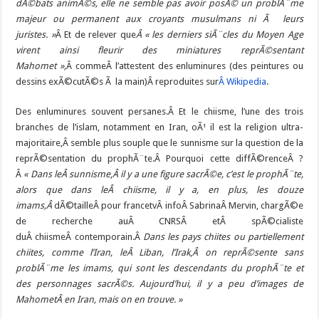
dÃ©bats animÃ©s, elle ne semble pas avoir posÃ© un problÃ¨me
majeur ou permanent aux croyants musulmans ni Ã leurs
juristes. »
Â Et de relever que
Â « les derniers siÃ¨cles du Moyen Age
virent ainsi fleurir des miniatures reprÃ©sentant
Mahomet »,
Â commeÂ l’attestent des enluminures (des peintures ou
dessins exÃ©cutÃ©s Ã la main)Â reproduites sur
Â Wikipedia
.
Des enluminures souvent persanes.Â Et le chiisme, l’une des trois
branches de l’islam, notamment en Iran, oÃ¹ il est la religion ultra-
majoritaire,Â semble plus souple que le sunnisme sur la question de la
reprÃ©sentation du prophÃ¨te.Â Pourquoi cette diffÃ©renceÂ ?
Â
« Dans leÂ sunnisme
,
Â il y a une figure sacrÃ©e, c’est le prophÃ¨te,
alors que dans leÂ chiisme, il y a, en plus, les douze
imams,Â
dÃ©tailleÂ pour francetvÂ infoÂ SabrinaÂ Mervin, chargÃ©e
de recherche auÂ CNRSÂ etÂ spÃ©cialiste
duÂ chiismeÂ contemporain.Â
Dans les pays chiites ou partiellement
chiites, comme l’Iran, leÂ Liban, l’Irak
,
Â on reprÃ©sente sans
problÃ¨me les imams, qui sont les descendants du prophÃ¨te et
des personnages sacrÃ©s. Aujourd’hui, il y a peu d’images de
MahometÂ en Iran, mais on en trouve. »