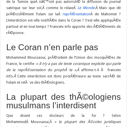
de la Tunisie quiÂ nâ€™ont pas autorisÃ© la diffusion du journal
satirique sur leur sol,Â comme le relaieÂ
Le Monde
.Â Mais que dit
prÃ©cisÃ©ment l’islam sur laÂ
reprÃ©sentation
Â de Mahomet ?
L’interdiction est-elle notifiÃ©e dans le Coran ? S’est-elle appliquÃ©e
partout et en tout temps ? Francetv info apporte des Ã©lÃ©ments de
rÃ©ponse.
Le Coran n’en parle pas
Mohammed Moussaoui, prÃ©sident de l’Union des mosquÃ©es de
France, le certifie :
« Il n’y a pas de texte coranique explicite qui parle
de la reprÃ©sentation du prophÃ¨te »,Â
affirme-t-il Ã francetv
info.
Â
Cette interdiction est donc postÃ©rieure au texte sacrÃ© de
l’islam et relÃ¨ve des thÃ©ologiens.
La plupart des thÃ©ologiens
musulmans l’interdisent
Que disent ces docteurs de la foi ? Selon
MohammedÂ Moussaoui,Â
« la plupart des Ã©coles juridiques