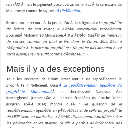
relaxÃ©,Â mais le jugement posait certaines limites Ã la caricature de
Mahomet,Â comme le rappelle
Â LibÃ©ration
.
Reste donc le recours Ã la justice. Ou Ã la religion.
Â « Le prophÃ¨te
de l’islam, de son vivant, a Ã©tÃ© caricaturÃ© verbalement
,
poursuitÂ Mohammed Moussaoui.
Â Il a Ã©tÃ© traitÃ© de menteur,
de sorcier, comme on peut le lire dans le Coran. Mais Dieu a
rÃ©pondu Ã la place du prophÃ¨te : ‘Ne prÃªte pas attention Ã ce
qu’ils disent, Dieu te suffit comme dÃ©fenseur’. »
Mais il y a des exceptions
Tous les courants de l’islam interdisent-ils de reprÃ©senter le
prophÃ¨te ? Nullement. Dans
Â La reprÃ©sentation figurÃ©e du
prophÃ¨te Muhammad,
Â la chercheuseÂ Vanessa Van
RenterghemÂ (rattachÃ©e Ã l’Institut franÃ§ais du Proche-Orient
jusqu’en aoÃ»t 2014) montre queÂ
‘ »la question de la
reprÃ©sentation figurÃ©e en gÃ©nÃ©ral, et de celle du prophÃ¨te
de lâ€™islam en particulier, a Ã©tÃ© diversement tranchÃ©e selon
les pÃ©riodes et les milieux. Si elle a parfois dÃ©clenchÃ© des