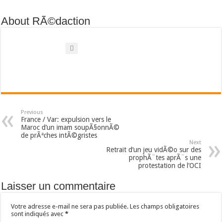
About RÃ©daction
Previous
France / Var: expulsion vers le
Maroc d’un imam soupÃ§onnÃ©
de prÃªches intÃ©gristes
Next
Retrait d’un jeu vidÃ©o sur des
prophÃ¨tes aprÃ¨s une
protestation de l’OCI
Laisser un commentaire
Votre adresse e-mail ne sera pas publiée.
Les champs obligatoires
sont indiqués avec
*