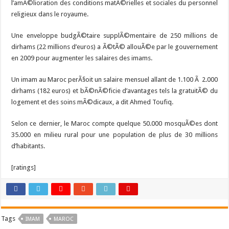
l’amÃ©lioration des conditions matÃ©rielles et sociales du personnel
religieux dans le royaume.
Une enveloppe budgÃ©taire supplÃ©mentaire de 250 millions de
dirhams (22 millions d’euros) a Ã©tÃ© allouÃ©e par le gouvernement
en 2009 pour augmenter les salaires des imams.
Un imam au Maroc perÃ§oit un salaire mensuel allant de 1.100 Ã 2.000
dirhams (182 euros) et bÃ©nÃ©ficie d’avantages tels la gratuitÃ© du
logement et des soins mÃ©dicaux, a dit Ahmed Toufiq.
Selon ce dernier, le Maroc compte quelque 50.000 mosquÃ©es dont
35.000 en milieu rural pour une population de plus de 30 millions
d’habitants.
[ratings]
Tags
IMAM
MAROC