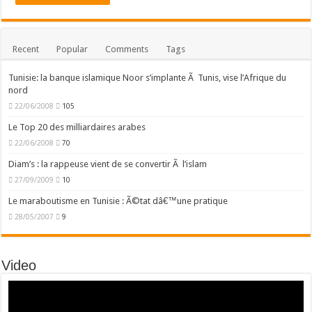
Recent
Popular
Comments
Tags
Tunisie: la banque islamique Noor s’implante Ã Tunis, vise l’Afrique du
nord
22/06/2008
105
Le Top 20 des milliardaires arabes
22/06/2008
70
Diam’s : la rappeuse vient de se convertir Ã l’islam
27/09/2009
10
Le maraboutisme en Tunisie : Ã©tat dâ€™une pratique
28/05/2007
9
Video