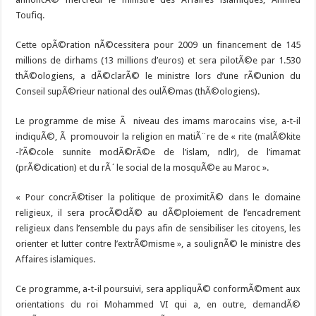
Histoire de la Tunisie depuis l’indÃ©pendance
Toufiq.
Cette opÃ©ration nÃ©cessitera pour 2009 un financement de 145
millions de dirhams (13 millions d’euros) et sera pilotÃ©e par 1.530
thÃ©ologiens, a dÃ©clarÃ© le ministre lors d’une rÃ©union du
Conseil supÃ©rieur national des oulÃ©mas (thÃ©ologiens).
Le programme de mise Ã niveau des imams marocains vise, a-t-il
indiquÃ©, Ã promouvoir la religion en matiÃ¨re de « rite (malÃ©kite
-l’Ã©cole sunnite modÃ©rÃ©e de l’islam, ndlr), de l’imamat
(prÃ©dication) et du rÃ´le social de la mosquÃ©e au Maroc ».
« Pour concrÃ©tiser la politique de proximitÃ© dans le domaine
religieux, il sera procÃ©dÃ© au dÃ©ploiement de l’encadrement
religieux dans l’ensemble du pays afin de sensibiliser les citoyens, les
orienter et lutter contre l’extrÃ©misme », a soulignÃ© le ministre des
Affaires islamiques.
Ce programme, a-t-il poursuivi, sera appliquÃ© conformÃ©ment aux
orientations du roi Mohammed VI qui a, en outre, demandÃ©