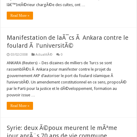
lâ€™IntÃ©rieur chargÃ©e des cultes, ont …
Read More »
Manifestation de laÃ¯cs Ã Ankara contre le
foulard Ã l’universitÃ©
03/02/2008
ActualitÃ©
0
ANKARA (Reuters) – Des dizaines de milliers de Turcs se sont
rassemblÃ©s Ã Ankara pour manifester contre le projet du
gouvernement AKP d’autoriser le port du foulard islamique Ã
l’universitÃ©. Un amendement constitutionnel en ce sens, proposÃ©
par le Parti pour la justice et le dÃ©veloppement, formation au
pouvoir issue …
Read More »
Syrie: deux Ã©poux meurent le mÃªme
jour aprÃ¨s 70 ans de vie commune