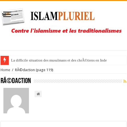
La difficile situation des musulmans et des chrÃ©tiens en Inde
Home
/
RÃ©daction
(page 119)
RÃ©daction