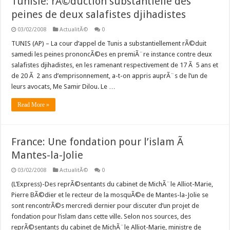
Tunisie: rÃ©duction substantielle des
peines de deux salafistes djihadistes
03/02/2008
ActualitÃ©
0
TUNIS (AP) – La cour d’appel de Tunis a substantiellement rÃ©duit
samedi les peines prononcÃ©es en premiÃ¨re instance contre deux
salafistes djihadistes, en les ramenant respectivement de 17 Ã 5 ans et
de 20 Ã 2 ans d’emprisonnement, a-t-on appris auprÃ¨s de l’un de
leurs avocats, Me Samir Dilou. Le …
Read More »
France: Une fondation pour l’islam Ã
Mantes-la-Jolie
03/02/2008
ActualitÃ©
0
(L’Express)-Des reprÃ©sentants du cabinet de MichÃ¨le Alliot-Marie,
Pierre BÃ©dier et le recteur de la mosquÃ©e de Mantes-la-Jolie se
sont rencontrÃ©s mercredi dernier pour discuter d’un projet de
fondation pour l’islam dans cette ville. Selon nos sources, des
reprÃ©sentants du cabinet de MichÃ¨le Alliot-Marie, ministre de