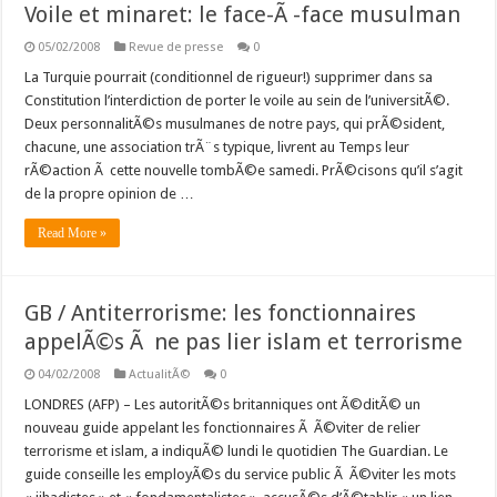
Voile et minaret: le face-Ã -face musulman
05/02/2008
Revue de presse
0
La Turquie pourrait (conditionnel de rigueur!) supprimer dans sa
Constitution l’interdiction de porter le voile au sein de l’universitÃ©.
Deux personnalitÃ©s musulmanes de notre pays, qui prÃ©sident,
chacune, une association trÃ¨s typique, livrent au Temps leur
rÃ©action Ã cette nouvelle tombÃ©e samedi. PrÃ©cisons qu’il s’agit
de la propre opinion de …
Read More »
GB / Antiterrorisme: les fonctionnaires
appelÃ©s Ã ne pas lier islam et terrorisme
04/02/2008
ActualitÃ©
0
LONDRES (AFP) – Les autoritÃ©s britanniques ont Ã©ditÃ© un
nouveau guide appelant les fonctionnaires Ã Ã©viter de relier
terrorisme et islam, a indiquÃ© lundi le quotidien The Guardian. Le
guide conseille les employÃ©s du service public Ã Ã©viter les mots