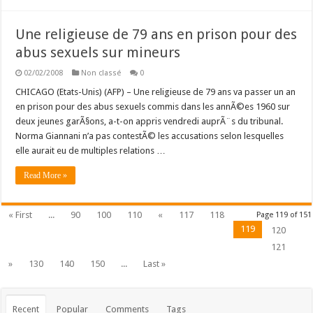
Une religieuse de 79 ans en prison pour des
abus sexuels sur mineurs
02/02/2008
Non classé
0
CHICAGO (Etats-Unis) (AFP) – Une religieuse de 79 ans va passer un an
en prison pour des abus sexuels commis dans les annÃ©es 1960 sur
deux jeunes garÃ§ons, a-t-on appris vendredi auprÃ¨s du tribunal.
Norma Giannani n’a pas contestÃ© les accusations selon lesquelles
elle aurait eu de multiples relations …
Read More »
« First
...
90
100
110
«
117
118
Page 119 of 151
119
120
121
»
130
140
150
...
Last »
Recent
Popular
Comments
Tags