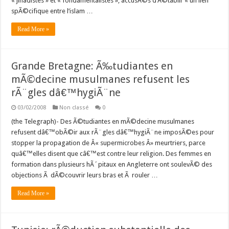
« jihadistes » et « fondamentalistes », accusÃ©s d’Ã©tablir « un lien
spÃ©cifique entre l’islam …
Read More »
Grande Bretagne: Ã‰tudiantes en
mÃ©decine musulmanes refusent les
rÃ¨gles dâ€™hygiÃ¨ne
03/02/2008
Non classé
0
(the Telegraph)- Des Ã©tudiantes en mÃ©decine musulmanes
refusent dâ€™obÃ©ir aux rÃ¨gles dâ€™hygiÃ¨ne imposÃ©es pour
stopper la propagation de Â« supermicrobes Â» meurtriers, parce
quâ€™elles disent que câ€™est contre leur religion. Des femmes en
formation dans plusieurs hÃ´pitaux en Angleterre ont soulevÃ© des
objections Ã dÃ©couvrir leurs bras et Ã rouler …
Read More »