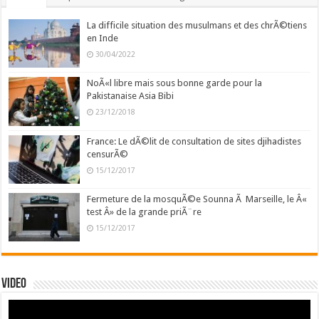
La difficile situation des musulmans et des chrÃ©tiens
en Inde
30/04/2022
NoÃ«l libre mais sous bonne garde pour la
Pakistanaise Asia Bibi
23/12/2018
France: Le dÃ©lit de consultation de sites djihadistes
censurÃ©
15/12/2017
Fermeture de la mosquÃ©e Sounna Ã Marseille, le Â«
test Â» de la grande priÃ¨re
15/12/2017
Video