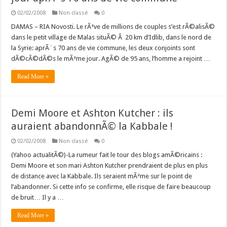
02/02/2008
Non classé
0
DAMAS – RIA Novosti. Le rÃªve de millions de couples s’est rÃ©alisÃ©
dans le petit village de Malas situÃ© Ã 20 km d’Idlib, dans le nord de
la Syrie: aprÃ¨s 70 ans de vie commune, les deux conjoints sont
dÃ©cÃ©dÃ©s le mÃªme jour. AgÃ© de 95 ans, l’homme a rejoint …
Read More »
Demi Moore et Ashton Kutcher : ils
auraient abandonnÃ© la Kabbale !
02/02/2008
Non classé
0
(Yahoo actualitÃ©)-La rumeur fait le tour des blogs amÃ©ricains :
Demi Moore et son mari Ashton Kutcher prendraient de plus en plus
de distance avec la Kabbale. Ils seraient mÃªme sur le point de
l’abandonner. Si cette info se confirme, elle risque de faire beaucoup
de bruit… Il y a …
Read More »