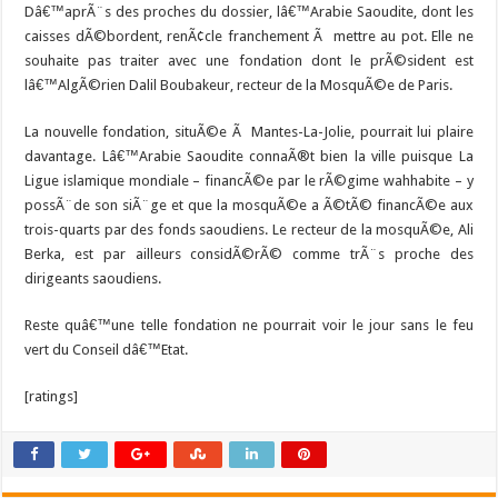
Dâ€™aprÃ¨s des proches du dossier, lâ€™Arabie Saoudite, dont les
caisses dÃ©bordent, renÃ¢cle franchement Ã mettre au pot. Elle ne
souhaite pas traiter avec une fondation dont le prÃ©sident est
lâ€™AlgÃ©rien Dalil Boubakeur, recteur de la MosquÃ©e de Paris.
La nouvelle fondation, situÃ©e Ã Mantes-La-Jolie, pourrait lui plaire
davantage. Lâ€™Arabie Saoudite connaÃ®t bien la ville puisque La
Ligue islamique mondiale – financÃ©e par le rÃ©gime wahhabite – y
possÃ¨de son siÃ¨ge et que la mosquÃ©e a Ã©tÃ© financÃ©e aux
trois-quarts par des fonds saoudiens. Le recteur de la mosquÃ©e, Ali
Berka, est par ailleurs considÃ©rÃ© comme trÃ¨s proche des
dirigeants saoudiens.
Reste quâ€™une telle fondation ne pourrait voir le jour sans le feu
vert du Conseil dâ€™Etat.
[ratings]