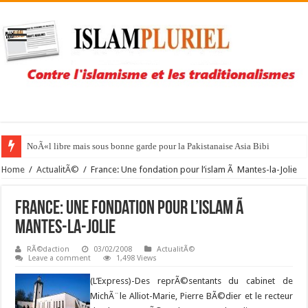
NoÃ«l libre mais sous bonne garde pour la Pakistanaise Asia Bibi
Home
/
ActualitÃ©
/
France: Une fondation pour l’islam Ã Mantes-la-Jolie
France: Une fondation pour l’islam Ã
Mantes-la-Jolie
RÃ©daction
03/02/2008
ActualitÃ©
Leave a comment
1,498 Views
(L’Express)-Des reprÃ©sentants du cabinet de
MichÃ¨le Alliot-Marie, Pierre BÃ©dier et le recteur