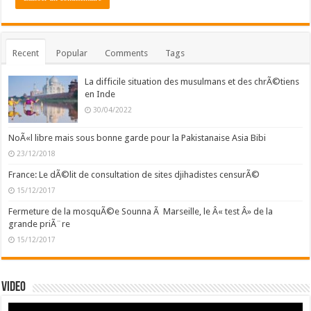
Recent
Popular
Comments
Tags
La difficile situation des musulmans et des chrÃ©tiens
en Inde
30/04/2022
NoÃ«l libre mais sous bonne garde pour la Pakistanaise Asia Bibi
23/12/2018
France: Le dÃ©lit de consultation de sites djihadistes censurÃ©
15/12/2017
Fermeture de la mosquÃ©e Sounna Ã Marseille, le Â« test Â» de la
grande priÃ¨re
15/12/2017
Video