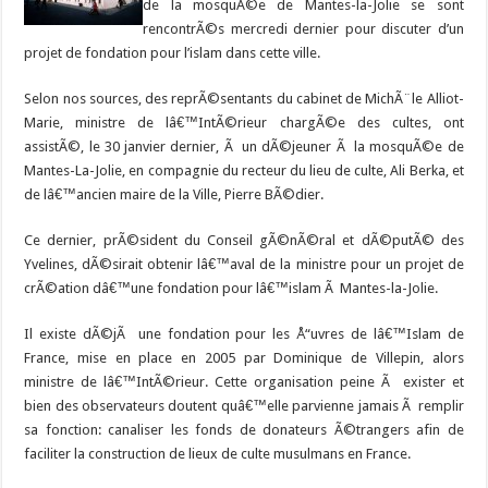
de la mosquÃ©e de Mantes-la-Jolie se sont
rencontrÃ©s mercredi dernier pour discuter d’un
projet de fondation pour l’islam dans cette ville.
Selon nos sources, des reprÃ©sentants du cabinet de MichÃ¨le Alliot-
Marie, ministre de lâ€™IntÃ©rieur chargÃ©e des cultes, ont
assistÃ©, le 30 janvier dernier, Ã un dÃ©jeuner Ã la mosquÃ©e de
Mantes-La-Jolie, en compagnie du recteur du lieu de culte, Ali Berka, et
de lâ€™ancien maire de la Ville, Pierre BÃ©dier.
Ce dernier, prÃ©sident du Conseil gÃ©nÃ©ral et dÃ©putÃ© des
Yvelines, dÃ©sirait obtenir lâ€™aval de la ministre pour un projet de
crÃ©ation dâ€™une fondation pour lâ€™islam Ã Mantes-la-Jolie.
Il existe dÃ©jÃ une fondation pour les Å“uvres de lâ€™Islam de
France, mise en place en 2005 par Dominique de Villepin, alors
ministre de lâ€™IntÃ©rieur. Cette organisation peine Ã exister et
bien des observateurs doutent quâ€™elle parvienne jamais Ã remplir
sa fonction: canaliser les fonds de donateurs Ã©trangers afin de
faciliter la construction de lieux de culte musulmans en France.