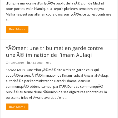
d’origine marocaine d’un lycÃ©e public de la rÃ©gion de Madrid
pour port du voile islamique. « Depuis plusieurs semaines, Najwa
Malha ne peut pas aller en cours dans son lycÃ©e, ce qui est contraire
au …
Read More »
YÃ©men: une tribu met en garde contre
une Ã©limination de l’imam Aulaqi
10/04/2010
A La Une
0
SANAA (AFP) -Une tribu yÃ©mÃ©nite a mis en garde ceux qui
coopÃ©reraient Ã l’Ã©limination de l’imam radical Anwar al-Aulaqi,
autorisÃ©e par l’administration Barack Obama, dans un
communiquÃ© obtenu samedi par l’AFP. Dans ce communiquÃ©
publiÃ© au terme d’une rÃ©union de ses dignitaires et notables, la
puissante tribu Al-Awaliq avertit qu’elle …
Read More »