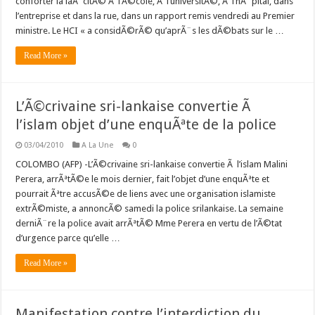
conforter la laÃ¯citÃ© Ã l’Ã©cole, Ã l’universitÃ©, Ã l’hÃ´pital, dans
l’entreprise et dans la rue, dans un rapport remis vendredi au Premier
ministre. Le HCI « a considÃ©rÃ© qu’aprÃ¨s les dÃ©bats sur le …
Read More »
L’Ã©crivaine sri-lankaise convertie Ã
l’islam objet d’une enquÃªte de la police
03/04/2010
A La Une
0
COLOMBO (AFP) -L’Ã©crivaine sri-lankaise convertie Ã l’islam Malini
Perera, arrÃªtÃ©e le mois dernier, fait l’objet d’une enquÃªte et
pourrait Ãªtre accusÃ©e de liens avec une organisation islamiste
extrÃ©miste, a annoncÃ© samedi la police srilankaise. La semaine
derniÃ¨re la police avait arrÃªtÃ© Mme Perera en vertu de l’Ã©tat
d’urgence parce qu’elle …
Read More »
Manifestation contre l’interdiction du