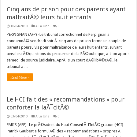
Cinq ans de prison pour des parents ayant
maltraitÃ© leurs huit enfants
10/04/2010
A La Une
0
PERPIGNAN (AFP) -Le tribunal correctionnel de Perpignan a
condamnÃ© vendredi soir Ã cinq ans de prison ferme un couple de
parents poursuivis pour maltraitance de leurs huit enfants, suivant
ainsi les rÃ©quisitions du procureur de la RÃ©publique, a-t-on appris
samedi de source judiciaire. AprÃ¨s un court dÃ©libÃ©rÃ©, le
tribunal a …
Read More »
Le HCI fait des « recommandations » pour
conforter la laÃ¯citÃ©
03/04/2010
A La Une
0
PARIS (AFP) -Le prÃ©sident du Haut Conseil Ã l’IntÃ©gration (HCI)
Patrick Gaubert a formulÃ© des « recommandations » propres Ã