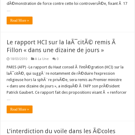
dÃ©monstration de force contre cette loi controversÃ©e, fixant Ã 17
…
Read More »
Le rapport HCI sur la laÃ¯citÃ© remis Ã
Fillon « dans une dizaine de jours »
18/03/2010
A La Une
0
PARIS (AFP) -Le rapport du Haut conseil Ã l’intÃ©gration (HCI) sur la
laÃ¯citÃ©, qui suggÃ¨re notamment de rÃ©duire l’expression
religieuse hors la sphÃ¨re privÃ©e, sera remis au Premier ministre
« dans une dizaine de jours », a indiquÃ© Ã l’AFP son prÃ©sident
Patrick Gaubert. Ce rapport fait des propositions visant Ã « renforcer
…
Read More »
L’interdiction du voile dans les Ã©coles