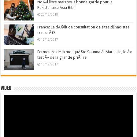
NoÃ«l libre mais sous bonne garde pour la
Pakistanaise Asia Bibi
23/12/2018
France: Le dÃ©lit de consultation de sites djihadistes
censurÃ©
15/12/2017
Fermeture de la mosquÃ©e Sounna Ã Marseille, le Â«
test Â» de la grande priÃ¨re
15/12/2017
Video