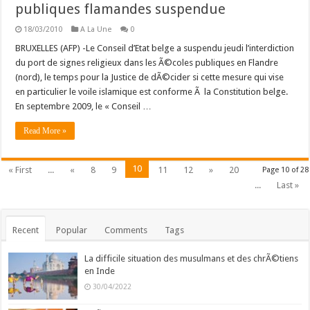
publiques flamandes suspendue
18/03/2010
A La Une
0
BRUXELLES (AFP) -Le Conseil d’Etat belge a suspendu jeudi l’interdiction
du port de signes religieux dans les Ã©coles publiques en Flandre
(nord), le temps pour la Justice de dÃ©cider si cette mesure qui vise
en particulier le voile islamique est conforme Ã la Constitution belge.
En septembre 2009, le « Conseil …
Read More »
10
« First
...
«
8
9
11
12
»
20
Page 10 of 28
...
Last »
Recent
Popular
Comments
Tags
La difficile situation des musulmans et des chrÃ©tiens
en Inde
30/04/2022