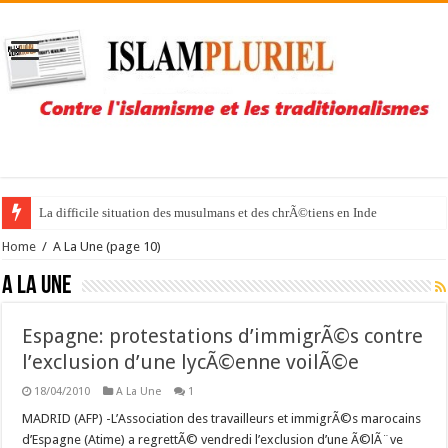
La difficile situation des musulmans et des chrÃ©tiens en Inde
Home
/
A La Une
(page 10)
A La Une
Espagne: protestations d’immigrÃ©s contre
l’exclusion d’une lycÃ©enne voilÃ©e
18/04/2010
A La Une
1
MADRID (AFP) -L’Association des travailleurs et immigrÃ©s marocains
d’Espagne (Atime) a regrettÃ© vendredi l’exclusion d’une Ã©lÃ¨ve