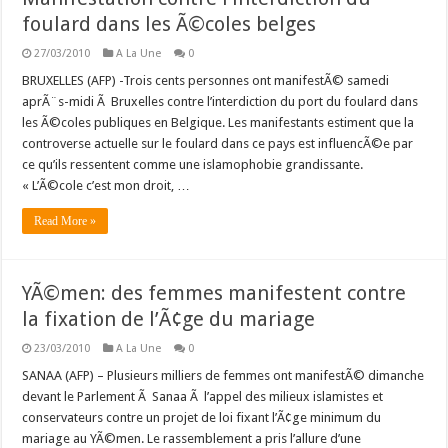
foulard dans les Ã©coles belges
27/03/2010
A La Une
0
BRUXELLES (AFP) -Trois cents personnes ont manifestÃ© samedi
aprÃ¨s-midi Ã Bruxelles contre l’interdiction du port du foulard dans
les Ã©coles publiques en Belgique. Les manifestants estiment que la
controverse actuelle sur le foulard dans ce pays est influencÃ©e par
ce qu’ils ressentent comme une islamophobie grandissante.
« L’Ã©cole c’est mon droit, …
Read More »
YÃ©men: des femmes manifestent contre
la fixation de l’Ã¢ge du mariage
23/03/2010
A La Une
0
SANAA (AFP) – Plusieurs milliers de femmes ont manifestÃ© dimanche
devant le Parlement Ã Sanaa Ã l’appel des milieux islamistes et
conservateurs contre un projet de loi fixant l’Ã¢ge minimum du
mariage au YÃ©men. Le rassemblement a pris l’allure d’une