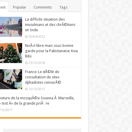
ent
Popular
Comments
Tags
La difficile situation des
musulmans et des chrÃ©tiens
en Inde
30/04/2022
NoÃ«l libre mais sous bonne
garde pour la Pakistanaise Asia
Bibi
23/12/2018
France: Le dÃ©lit de
consultation de sites
djihadistes censurÃ©
15/12/2017
eture de la mosquÃ©e Sounna Ã Marseille,
« test Â» de la grande priÃ¨re
/12/2017