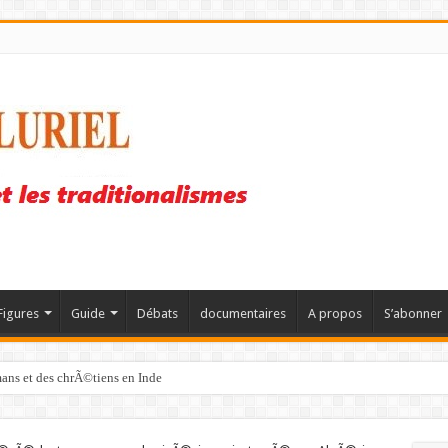
Figures
Guide
Débats
documentaires
A propos
S’abonner
mans et des chrÃ©tiens en Inde