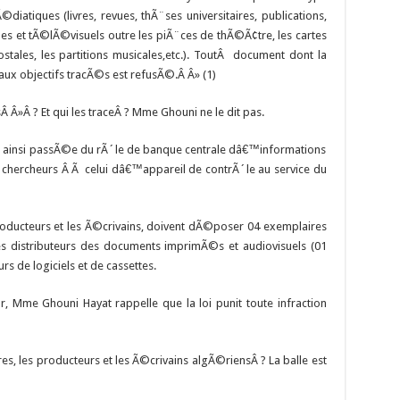
tiques (livres, revues, thÃ¨ses universitaires, publications,
 et tÃ©lÃ©visuels outre les piÃ¨ces de thÃ©Ã¢tre, les cartes
stales, les partitions musicales,etc.). ToutÂ document dont la
aux objectifs tracÃ©s est refusÃ©.Â Â» (1)
Â»Â ? Et qui les traceÂ ? Mme Ghouni ne le dit pas.
st ainsi passÃ©e du rÃ´le de banque centrale dâ€™informations
s chercheurs Â Ã celui dâ€™appareil de contrÃ´le au service du
roducteurs et les Ã©crivains, doivent dÃ©poser 04 exemplaires
es distributeurs des documents imprimÃ©s et audiovisuels (01
s de logiciels et de cassettes.
Mme Ghouni Hayat rappelle que la loi punit toute infraction
s, les producteurs et les Ã©crivains algÃ©riensÂ ? La balle est