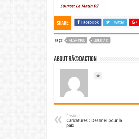
Source: Le Matin DZ
Facebook
Twitter
Share
Tags
ALGÃ©RIE
LIBERTÃ©
About RÃ©daction
Previous
Caricatures : Dessiner pour la
paix