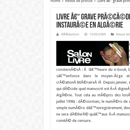
Home
/
Revue de presse
/
Livre â€“ grave pr
Livre â€“ grave prÃ©cÃ©de
instaurÃ©e en AlgÃ©rie
RÃ©daction
15/03/2009
Revue de
consternÃ©sÂ : Ã lâ€™heure du e-book, l
sâ€™enfonce dans le moyen-Ã¢ge e
crÃ©ationÂ littÃ©raireÂ !Â Depuis janvier, 
qui dÃ©cide quel manuscrit est Â«Â dign
AlgÃ©rie. Tout cela au mÃ©pris des lois
juillet 1996) : dÃ©sormais, le numÃ©ro de
simple numÃ©ro dâ€™enregistrement, devien
ne sera dÃ©livrÃ© quâ€™aux Â«Â manuscr
comitÃ© de censure.