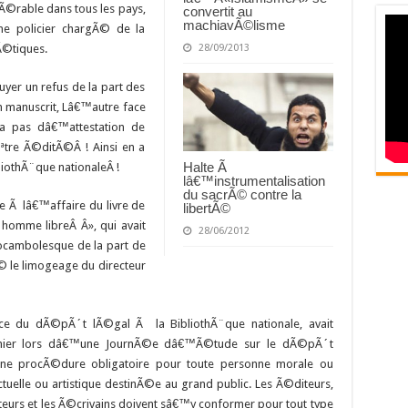
nÃ©rable dans tous les pays,
convertit au
machiavÃ©lisme
ne policier chargÃ© de la
28/09/2013
Ã©tiques.
yer un refus de la part des
on manuscrit, Lâ€™autre face
a pas dâ€™attestation de
tre Ã©ditÃ©Â ! Ainsi en a
Halte Ã
iothÃ¨que nationaleÂ !
lâ€™instrumentalisation
du sacrÃ© contre la
 Ã lâ€™affaire du livre de
libertÃ©
omme libreÂ Â», qui avait
28/06/2012
ocambolesque de la part de
© le limogeage du directeur
ce du dÃ©pÃ´t lÃ©gal Ã la BibliothÃ¨que nationale, avait
ernier lors dâ€™une JournÃ©e dâ€™Ã©tude sur le dÃ©pÃ´t
ne procÃ©dure obligatoire pour toute personne morale ou
tuelle ou artistique destinÃ©e au grand public. Les Ã©diteurs,
ateurs et les Ã©crivains doivent sâ€™y conformer pour tout type