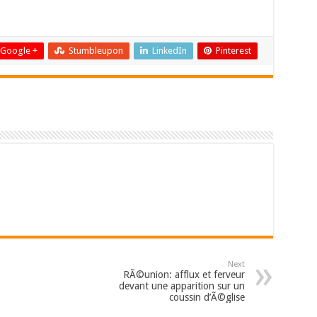
Google +
Stumbleupon
LinkedIn
Pinterest
Next
RÃ©union: afflux et ferveur
devant une apparition sur un
coussin d’Ã©glise