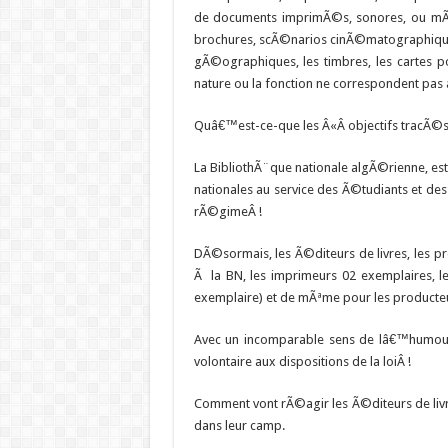
de documents imprimÃ©s, sonores, ou mÃ©dia
brochures, scÃ©narios cinÃ©matographiques
gÃ©ographiques, les timbres, les cartes po
nature ou la fonction ne correspondent pas 
Quâ€™est-ce-que les Â«Â objectifs tracÃ©sÂ 
La BibliothÃ¨que nationale algÃ©rienne, e
nationales au service des Ã©tudiants et de
rÃ©gimeÂ !
DÃ©sormais, les Ã©diteurs de livres, les p
Ã la BN, les imprimeurs 02 exemplaires, l
exemplaire) et de mÃªme pour les producteur
Avec un incomparable sens de lâ€™humour, 
volontaire aux dispositions de la loiÂ !
Comment vont rÃ©agir les Ã©diteurs de livre
dans leur camp.