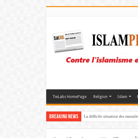
TieLabs HomePage
Religion
Islam
Breaking News
La difficile situation des musul