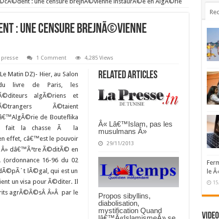
Ã©cÃ©dent : une censure brejnÃ©vienne instaurÃ©e en AlgÃ©rie
Rec
nt : une censure brejnÃ©vienne
 presse
1 Comment
4,285 Views
Related Articles
(Le Matin DZ)- Hier, au Salon
du livre de Paris, les
Ã©diteurs algÃ©riens et
Ã©trangers Ã©taient
â€™AlgÃ©rie de Bouteflika
Â« Lâ€™Islam, pas les
t fait la chasse Ã la
musulmans Â»
en effet, câ€™est le pouvoir
29/11/2013
eÂ Â» dâ€™Ãªtre Ã©ditÃ© en
Â (ordonnance 16-96 du 02
Ferm
 dÃ©pÃ´t lÃ©gal, qui est un
le Â
t un visa pour Ã©diter. Il
15
its agrÃ©Ã©sÂ Â»Â par le
Propos sibyllins,
diabolisation,
mystification Quand
Video
lâ€™Â«IslamismeÂ» se