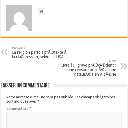
Previous
La religion parfois prÃ©texte Ã
la rÃ©pression, selon les USA
Next
Livre â€“ grave prÃ©cÃ©dent :
une censure brejnÃ©vienne
instaurÃ©e en AlgÃ©rie
Laisser un commentaire
Votre adresse e-mail ne sera pas publiée.
Les champs obligatoires
sont indiqués avec
*
Commentaire
*