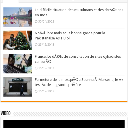
La difficile situation des musulmans et des chrÃ©tiens
en Inde
30/04/2022
NoÃ«l libre mais sous bonne garde pour la
Pakistanaise Asia Bibi
23/12/2018
France: Le dÃ©lit de consultation de sites djihadistes
censurÃ©
15/12/2017
Fermeture de la mosquÃ©e Sounna Ã Marseille, le Â«
test Â» de la grande priÃ¨re
15/12/2017
Video