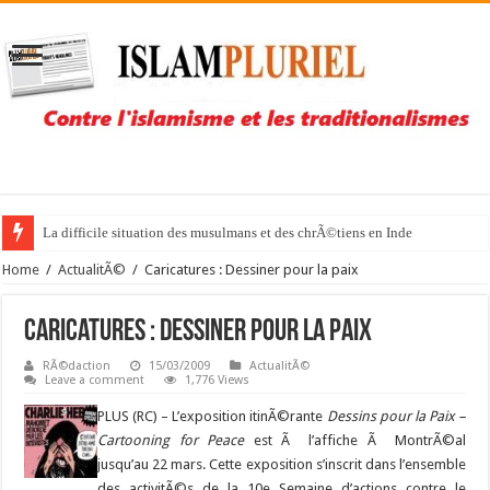
La difficile situation des musulmans et des chrÃ©tiens en Inde
Home
/
ActualitÃ©
/
Caricatures : Dessiner pour la paix
Caricatures : Dessiner pour la paix
RÃ©daction
15/03/2009
ActualitÃ©
Leave a comment
1,776 Views
PLUS (RC) – L’exposition itinÃ©rante
Dessins pour la Paix –
Cartooning for Peace
est Ã l’affiche Ã MontrÃ©al
jusqu’au 22 mars. Cette exposition s’inscrit dans l’ensemble
des activitÃ©s de la 10e Semaine d’actions contre le