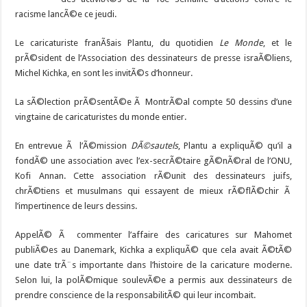
racisme lancÃ©e ce jeudi.
Le caricaturiste franÃ§ais Plantu, du quotidien
Le Monde
, et le
prÃ©sident de l’Association des dessinateurs de presse israÃ©liens,
Michel Kichka, en sont les invitÃ©s d’honneur.
La sÃ©lection prÃ©sentÃ©e Ã MontrÃ©al compte 50 dessins d’une
vingtaine de caricaturistes du monde entier.
En entrevue Ã l’Ã©mission
DÃ©sautels
, Plantu a expliquÃ© qu’il a
fondÃ© une association avec l’ex-secrÃ©taire gÃ©nÃ©ral de l’ONU,
Kofi Annan. Cette association rÃ©unit des dessinateurs juifs,
chrÃ©tiens et musulmans qui essayent de mieux rÃ©flÃ©chir Ã
l’impertinence de leurs dessins.
AppelÃ© Ã commenter l’affaire des caricatures sur Mahomet
publiÃ©es au Danemark, Kichka a expliquÃ© que cela avait Ã©tÃ©
une date trÃ¨s importante dans l’histoire de la caricature moderne.
Selon lui, la polÃ©mique soulevÃ©e a permis aux dessinateurs de
prendre conscience de la responsabilitÃ© qui leur incombait.