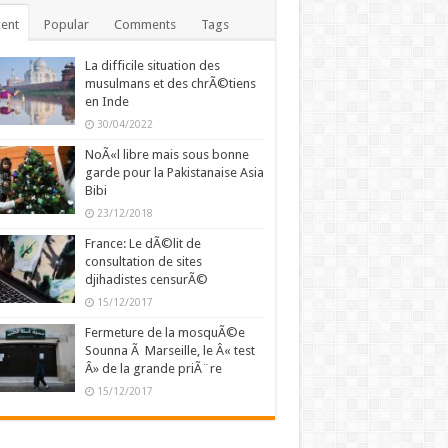
ent
Popular
Comments
Tags
La difficile situation des
musulmans et des chrÃ©tiens
en Inde
30/04/2022
NoÃ«l libre mais sous bonne
garde pour la Pakistanaise Asia
Bibi
23/12/2018
France: Le dÃ©lit de
consultation de sites
djihadistes censurÃ©
15/12/2017
Fermeture de la mosquÃ©e
Sounna Ã Marseille, le Â« test
Â» de la grande priÃ¨re
15/12/2017