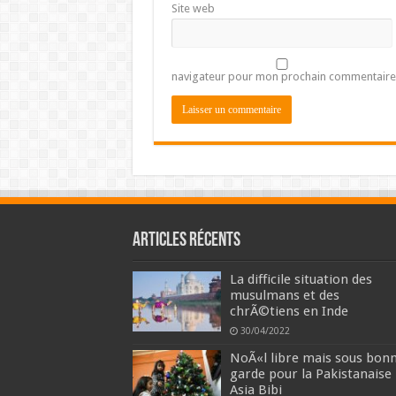
Site web
navigateur pour mon prochain commentaire
Articles récents
La difficile situation des
musulmans et des
chrÃ©tiens en Inde
30/04/2022
NoÃ«l libre mais sous bon
garde pour la Pakistanaise
Asia Bibi