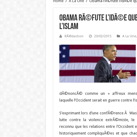
Home
/
A La Une
/
Obama rÃ©fute l’idÃ©e que 
Obama rÃ©fute l’idÃ©e que 
l’islam
RÃ©daction
20/02/2015
A La Une
dÃ©noncÃ© comme un « affreux menson
laquelle l’Occident serait en guerre contre l’i
S’exprimant lors d’une confÃ©rence Ã Wash
lutte contre la violence extrÃ©miste, l
reconnu que les relations entre l’Occident 
historiquement compliquÃ©es et que chaq