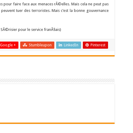
les pour faire face aux menaces rÃ©elles. Mais cela ne peut pas
s peuvent tuer des terroristes. Mais c’est la bonne gouvernance
SÃ©risier pour le service franÃ§ais)
Google +
Stumbleupon
LinkedIn
Pinterest