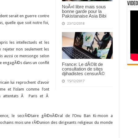
Video
NoÃ«l libre mais sous
bonne garde pour la
Pakistanaise Asia Bibi
cident serait en guerre contre
s, quelle que soit notre foi,
23/12/2018
s les intellectuels et les
e rejeter non seulement les
is aussi ce mensonge selon
e engagÃ©s dans un conflit
France: Le dÃ©lit de
consultation de sites
djihadistes censurÃ©
15/12/2017
cain lui reprochent d’avoir
sme et l’islam comme l’ont
s attentats Ã Paris et Ã
rence, le secrÃ©taire gÃ©nÃ©ral de l’Onu Ban Ki-moon a
prochains mois une rÃ©union des dirigeants religieux du monde