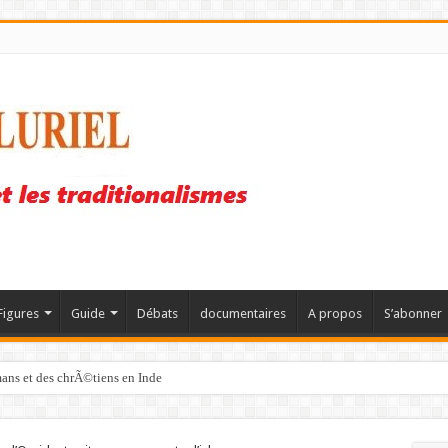
Figures
Guide
Débats
documentaires
A propos
S’abonner
mans et des chrÃ©tiens en Inde