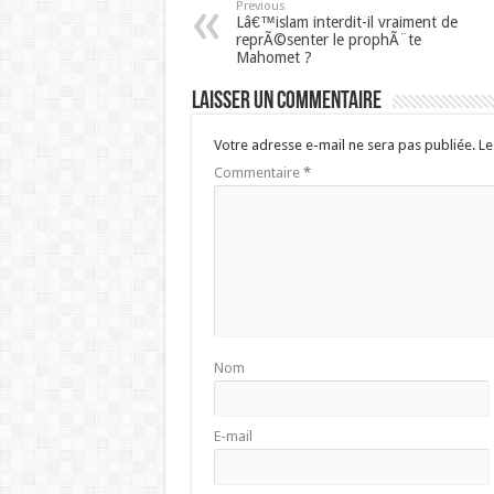
Previous
Lâ€™islam interdit-il vraiment de
reprÃ©senter le prophÃ¨te
Mahomet ?
Laisser un commentaire
Votre adresse e-mail ne sera pas publiée.
Le
Commentaire
*
Nom
E-mail