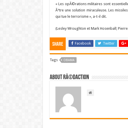
« Les opÃ©rations militaires sont essentiel
Ãªtre une solution miraculeuse. Les missile
qui tue le terrorisme », a-t-il dit.
(Lesley Wroughton et Mark Hosenball; Pierre 
Facebook
Twitter
Share
Tags
OBAMA
About RÃ©daction