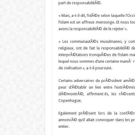
part de responsabilitÃ©.
« Mais, a-t-il dit, l’idÃ©e selon laquelle l’Oc
l’islam est un affreux mensonge. Et nous tou
avons la responsabilitÃ© de le rejeter ».
« Les communautÃ©s musulmanes, y compri
religieux, ont de fait la responsabilitÃ© d
interprÃ©tations tronquÃ©es de l’islam ma
lequel nous sommes d’une certaine maniÃ¨r
de civilisation », a-t-il poursuivi.
Certains adversaires du prÃ©sident amÃ©ri
peur d’Ã©tablir un lien entre l’extrÃ©mi
dÃ©montrÃ©, affirment-ils, les rÃ©cent
Copenhague.
Egalement prÃ©sent lors de la confÃ©
annoncÃ© qu’il allait convoquer dans les 
entier.