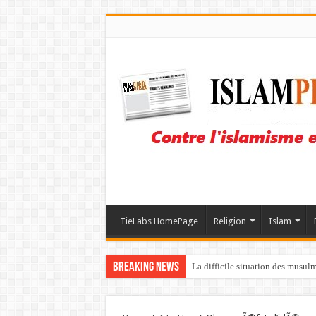
TieLabs HomePage
Religion
Islam
Breaking News
La difficile situation des musul