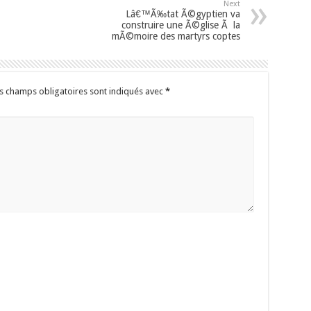
Next
Lâ€™Ã‰tat Ã©gyptien va
construire une Ã©glise Ã la
mÃ©moire des martyrs coptes
s champs obligatoires sont indiqués avec
*