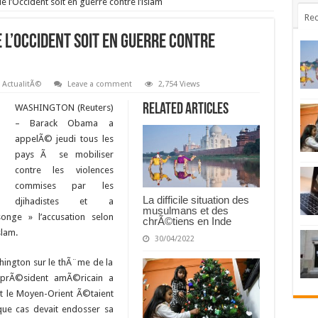
l’Occident soit en guerre contre l’islam
Rec
l’Occident soit en guerre contre
,
ActualitÃ©
Leave a comment
2,754 Views
Related Articles
WASHINGTON (Reuters)
– Barack Obama a
appelÃ© jeudi tous les
pays Ã se mobiliser
contre les violences
commises par les
La difficile situation des
djihadistes et a
musulmans et des
ge » l’accusation selon
chrÃ©tiens en Inde
slam.
30/04/2022
ington sur le thÃ¨me de la
e prÃ©sident amÃ©ricain a
et le Moyen-Orient Ã©taient
ue cas devait endosser sa