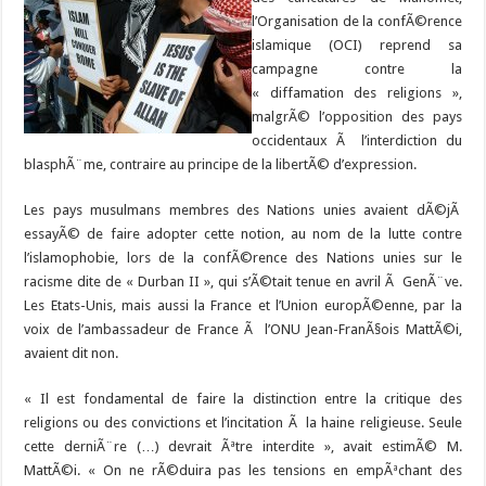
l’Organisation de la confÃ©rence
islamique (OCI) reprend sa
campagne contre la
« diffamation des religions »,
malgrÃ© l’opposition des pays
occidentaux Ã l’interdiction du
blasphÃ¨me, contraire au principe de la libertÃ© d’expression.
Les pays musulmans membres des Nations unies avaient dÃ©jÃ
essayÃ© de faire adopter cette notion, au nom de la lutte contre
l’islamophobie, lors de la confÃ©rence des Nations unies sur le
racisme dite de « Durban II », qui s’Ã©tait tenue en avril Ã GenÃ¨ve.
Les Etats-Unis, mais aussi la France et l’Union europÃ©enne, par la
voix de l’ambassadeur de France Ã l’ONU Jean-FranÃ§ois MattÃ©i,
avaient dit non.
« Il est fondamental de faire la distinction entre la critique des
religions ou des convictions et l’incitation Ã la haine religieuse. Seule
cette derniÃ¨re (…) devrait Ãªtre interdite », avait estimÃ© M.
MattÃ©i. « On ne rÃ©duira pas les tensions en empÃªchant des