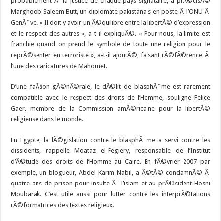
probablement Ã la justice de chaque pays signataire, a prÃ©cisÃ©
Marghoob Saleem Butt, un diplomate pakistanais en poste Ã l’ONU Ã
GenÃ¨ve. « Il doit y avoir un Ã©quilibre entre la libertÃ© d’expression
et le respect des autres », a-t-il expliquÃ©. « Pour nous, la limite est
franchie quand on prend le symbole de toute une religion pour le
reprÃ©senter en terroriste », a-t-il ajoutÃ©, faisant rÃ©fÃ©rence Ã
l’une des caricatures de Mahomet.
D’une faÃ§on gÃ©nÃ©rale, le dÃ©lit de blasphÃ¨me est rarement
compatible avec le respect des droits de l’Homme, souligne Felice
Gaer, membre de la Commission amÃ©ricaine pour la libertÃ©
religieuse dans le monde.
En Egypte, la lÃ©gislation contre le blasphÃ¨me a servi contre les
dissidents, rappelle Moataz el-Fegiery, responsable de l’Institut
d’Ã©tude des droits de l’Homme au Caire. En fÃ©vrier 2007 par
exemple, un blogueur, Abdel Karim Nabil, a Ã©tÃ© condamnÃ© Ã
quatre ans de prison pour insulte Ã l’islam et au prÃ©sident Hosni
Moubarak. C’est utile aussi pour lutter contre les interprÃ©tations
rÃ©formatrices des textes religieux.