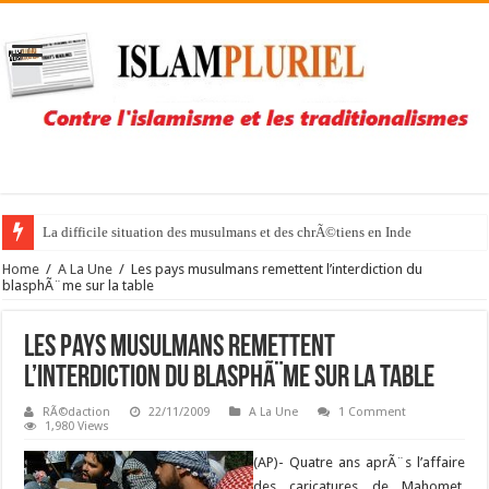
La difficile situation des musulmans et des chrÃ©tiens en Inde
Home
/
A La Une
/
Les pays musulmans remettent l’interdiction du
blasphÃ¨me sur la table
Les pays musulmans remettent
l’interdiction du blasphÃ¨me sur la table
RÃ©daction
22/11/2009
A La Une
1 Comment
1,980 Views
(AP)- Quatre ans aprÃ¨s l’affaire
des caricatures de Mahomet,