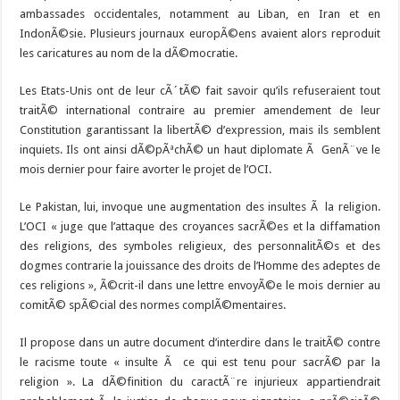
ambassades occidentales, notamment au Liban, en Iran et en
IndonÃ©sie. Plusieurs journaux europÃ©ens avaient alors reproduit
les caricatures au nom de la dÃ©mocratie.
Les Etats-Unis ont de leur cÃ´tÃ© fait savoir qu’ils refuseraient tout
traitÃ© international contraire au premier amendement de leur
Constitution garantissant la libertÃ© d’expression, mais ils semblent
inquiets. Ils ont ainsi dÃ©pÃªchÃ© un haut diplomate Ã GenÃ¨ve le
mois dernier pour faire avorter le projet de l’OCI.
Le Pakistan, lui, invoque une augmentation des insultes Ã la religion.
L’OCI « juge que l’attaque des croyances sacrÃ©es et la diffamation
des religions, des symboles religieux, des personnalitÃ©s et des
dogmes contrarie la jouissance des droits de l’Homme des adeptes de
ces religions », Ã©crit-il dans une lettre envoyÃ©e le mois dernier au
comitÃ© spÃ©cial des normes complÃ©mentaires.
Il propose dans un autre document d’interdire dans le traitÃ© contre
le racisme toute « insulte Ã ce qui est tenu pour sacrÃ© par la
religion ». La dÃ©finition du caractÃ¨re injurieux appartiendrait