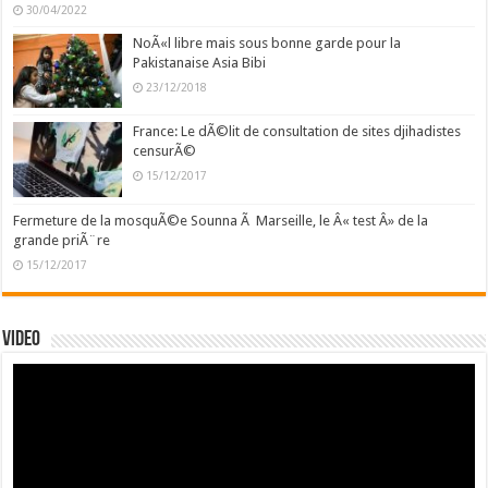
30/04/2022
NoÃ«l libre mais sous bonne garde pour la
Pakistanaise Asia Bibi
23/12/2018
France: Le dÃ©lit de consultation de sites djihadistes
censurÃ©
15/12/2017
Fermeture de la mosquÃ©e Sounna Ã Marseille, le Â« test Â» de la
grande priÃ¨re
15/12/2017
Video