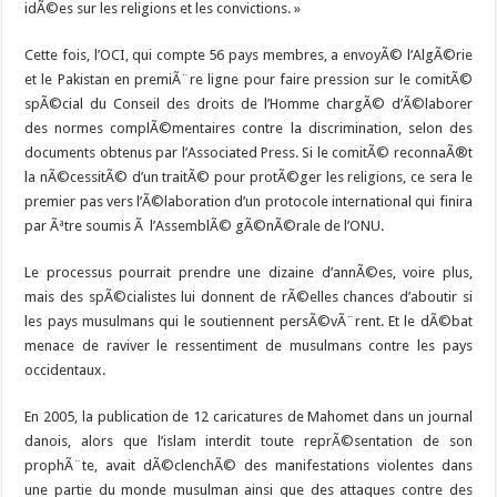
idÃ©es sur les religions et les convictions. »
Cette fois, l’OCI, qui compte 56 pays membres, a envoyÃ© l’AlgÃ©rie
et le Pakistan en premiÃ¨re ligne pour faire pression sur le comitÃ©
spÃ©cial du Conseil des droits de l’Homme chargÃ© d’Ã©laborer
des normes complÃ©mentaires contre la discrimination, selon des
documents obtenus par l’Associated Press. Si le comitÃ© reconnaÃ®t
la nÃ©cessitÃ© d’un traitÃ© pour protÃ©ger les religions, ce sera le
premier pas vers l’Ã©laboration d’un protocole international qui finira
par Ãªtre soumis Ã l’AssemblÃ© gÃ©nÃ©rale de l’ONU.
Le processus pourrait prendre une dizaine d’annÃ©es, voire plus,
mais des spÃ©cialistes lui donnent de rÃ©elles chances d’aboutir si
les pays musulmans qui le soutiennent persÃ©vÃ¨rent. Et le dÃ©bat
menace de raviver le ressentiment de musulmans contre les pays
occidentaux.
En 2005, la publication de 12 caricatures de Mahomet dans un journal
danois, alors que l’islam interdit toute reprÃ©sentation de son
prophÃ¨te, avait dÃ©clenchÃ© des manifestations violentes dans
une partie du monde musulman ainsi que des attaques contre des