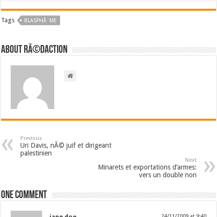
Tags
BLASPHÃ¨ME
About RÃ©daction
Previous
Uri Davis, nÃ© juif et dirigeant
palestinien
Next
Minarets et exportations d’armes:
vers un double non
One comment
jane doe
24/11/2009 at 9:40