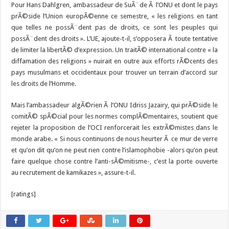
Pour Hans Dahlgren, ambassadeur de SuÃ¨de Ã l’ONU et dont le pays
prÃ©side l’Union europÃ©enne ce semestre, « les religions en tant
que telles ne possÃ¨dent pas de droits, ce sont les peuples qui
possÃ¨dent des droits ». L’UE, ajoute-t-il, s’opposera Ã toute tentative
de limiter la libertÃ© d’expression. Un traitÃ© international contre « la
diffamation des religions » nuirait en outre aux efforts rÃ©cents des
pays musulmans et occidentaux pour trouver un terrain d’accord sur
les droits de l’Homme.
Mais l’ambassadeur algÃ©rien Ã l’ONU Idriss Jazairy, qui prÃ©side le
comitÃ© spÃ©cial pour les normes complÃ©mentaires, soutient que
rejeter la proposition de l’OCI renforcerait les extrÃ©mistes dans le
monde arabe. « Si nous continuons de nous heurter Ã ce mur de verre
et qu’on dit qu’on ne peut rien contre l’islamophobie -alors qu’on peut
faire quelque chose contre l’anti-sÃ©mitisme-, c’est la porte ouverte
au recrutement de kamikazes », assure-t-il.
[ratings]