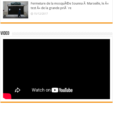
Fermeture de la mosquÃ©e Sounna Ã Marseille, le Â«
test Â» de la grande priÃ¨re
15/12/2017
Video