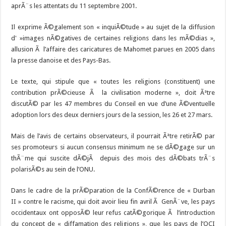
aprÃ¨s les attentats du 11 septembre 2001.
Il exprime Ã©galement son « inquiÃ©tude » au sujet de la diffusion
d' »images nÃ©gatives de certaines religions dans les mÃ©dias »,
allusion Ã l’affaire des caricatures de Mahomet parues en 2005 dans
la presse danoise et des Pays-Bas.
Le texte, qui stipule que « toutes les religions (constituent) une
contribution prÃ©cieuse Ã la civilisation moderne », doit Ãªtre
discutÃ© par les 47 membres du Conseil en vue d’une Ã©ventuelle
adoption lors des deux derniers jours de la session, les 26 et 27 mars.
Mais de l’avis de certains observateurs, il pourrait Ãªtre retirÃ© par
ses promoteurs si aucun consensus minimum ne se dÃ©gage sur un
thÃ¨me qui suscite dÃ©jÃ depuis des mois des dÃ©bats trÃ¨s
polarisÃ©s au sein de l’ONU.
Dans le cadre de la prÃ©paration de la ConfÃ©rence de « Durban
II » contre le racisme, qui doit avoir lieu fin avril Ã GenÃ¨ve, les pays
occidentaux ont opposÃ© leur refus catÃ©gorique Ã l’introduction
du concept de « diffamation des religions », que les pays de l’OCI