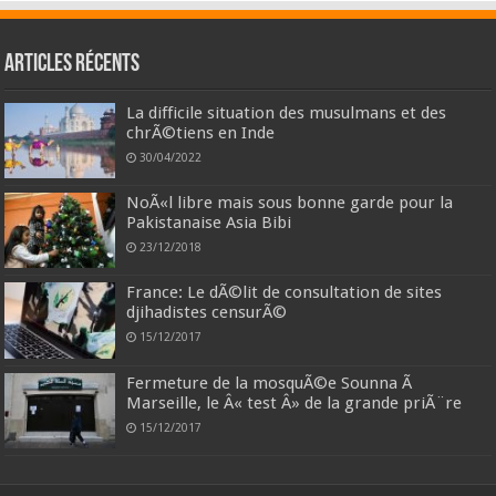
Articles récents
La difficile situation des musulmans et des
chrÃ©tiens en Inde
30/04/2022
NoÃ«l libre mais sous bonne garde pour la
Pakistanaise Asia Bibi
23/12/2018
France: Le dÃ©lit de consultation de sites
djihadistes censurÃ©
15/12/2017
Fermeture de la mosquÃ©e Sounna Ã
Marseille, le Â« test Â» de la grande priÃ¨re
15/12/2017