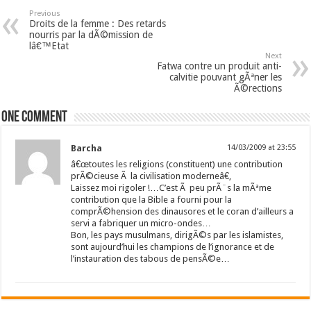
Previous
Droits de la femme : Des retards
nourris par la dÃ©mission de
lâ€™Etat
Next
Fatwa contre un produit anti-
calvitie pouvant gÃªner les
Ã©rections
One comment
Barcha
14/03/2009 at 23:55
â€œtoutes les religions (constituent) une contribution
prÃ©cieuse Ã la civilisation moderneâ€,
Laissez moi rigoler !…C’est Ã peu prÃ¨s la mÃªme
contribution que la Bible a fourni pour la
comprÃ©hension des dinausores et le coran d’ailleurs a
servi a fabriquer un micro-ondes…
Bon, les pays musulmans, dirigÃ©s par les islamistes,
sont aujourd’hui les champions de l’ignorance et de
l’instauration des tabous de pensÃ©e…