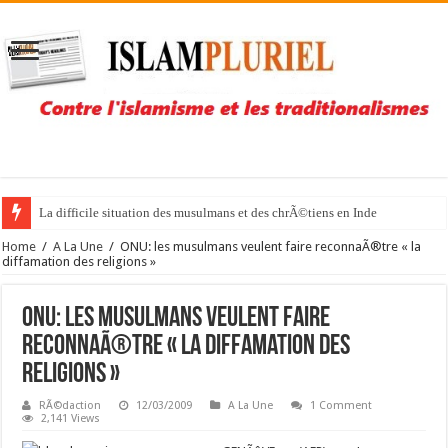
La difficile situation des musulmans et des chrÃ©tiens en Inde
Home
/
A La Une
/
ONU: les musulmans veulent faire reconnaÃ®tre « la
diffamation des religions »
ONU: les musulmans veulent faire
reconnaÃ®tre « la diffamation des
religions »
RÃ©daction
12/03/2009
A La Une
1 Comment
2,141 Views