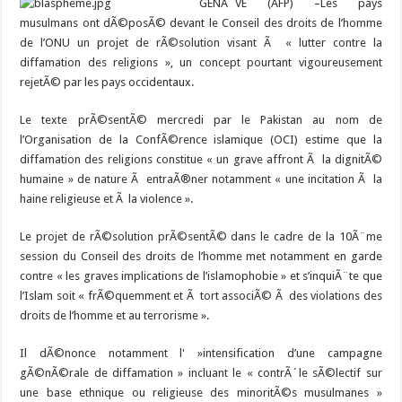
GENÃˆVE (AFP) –
Les pays
musulmans ont dÃ©posÃ© devant le Conseil des droits de l’homme
de l’ONU un projet de rÃ©solution visant Ã « lutter contre la
diffamation des religions », un concept pourtant vigoureusement
rejetÃ© par les pays occidentaux.
Le texte prÃ©sentÃ© mercredi par le Pakistan au nom de
l’Organisation de la ConfÃ©rence islamique (OCI) estime que la
diffamation des religions constitue « un grave affront Ã la dignitÃ©
humaine » de nature Ã entraÃ®ner notamment « une incitation Ã la
haine religieuse et Ã la violence ».
Le projet de rÃ©solution prÃ©sentÃ© dans le cadre de la 10Ã¨me
session du Conseil des droits de l’homme met notamment en garde
contre « les graves implications de l’islamophobie » et s’inquiÃ¨te que
l’Islam soit « frÃ©quemment et Ã tort associÃ© Ã des violations des
droits de l’homme et au terrorisme ».
Il dÃ©nonce notamment l' »intensification d’une campagne
gÃ©nÃ©rale de diffamation » incluant le « contrÃ´le sÃ©lectif sur
une base ethnique ou religieuse des minoritÃ©s musulmanes »