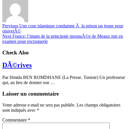
Previous
Une cour islamique condamne Ã la prison un jeune pour
oisivetÃ©
Next
France: l’imam de la principale mosquÃ©e de Meaux mis en
examen pour escroquerie
Check Also
DÃ©rives
Par Hmida BEN ROMDHANE (La Presse. Tunisie) Un professeur
qui, au lieu de donner son …
Laisser un commentaire
Votre adresse e-mail ne sera pas publiée.
Les champs obligatoires
sont indiqués avec
*
Commentaire
*