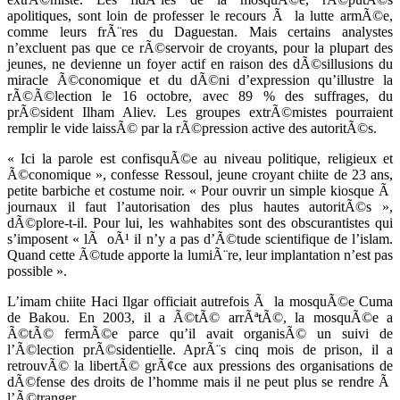
apolitiques, sont loin de professer le recours Ã la lutte armÃ©e,
comme leurs frÃ¨res du Daguestan. Mais certains analystes
n’excluent pas que ce rÃ©servoir de croyants, pour la plupart des
jeunes, ne devienne un foyer actif en raison des dÃ©sillusions du
miracle Ã©conomique et du dÃ©ni d’expression qu’illustre la
rÃ©Ã©lection le 16 octobre, avec 89 % des suffrages, du
prÃ©sident Ilham Aliev. Les groupes extrÃ©mistes pourraient
remplir le vide laissÃ© par la rÃ©pression active des autoritÃ©s.
« Ici la parole est confisquÃ©e au niveau politique, religieux et
Ã©conomique », confesse Ressoul, jeune croyant chiite de 23 ans,
petite barbiche et costume noir. « Pour ouvrir un simple kiosque Ã
journaux il faut l’autorisation des plus hautes autoritÃ©s »,
dÃ©plore-t-il. Pour lui, les wahhabites sont des obscurantistes qui
s’imposent « lÃ oÃ¹ il n’y a pas d’Ã©tude scientifique de l’islam.
Quand cette Ã©tude apporte la lumiÃ¨re, leur implantation n’est pas
possible ».
L’imam chiite Haci Ilgar officiait autrefois Ã la mosquÃ©e Cuma
de Bakou. En 2003, il a Ã©tÃ© arrÃªtÃ©, la mosquÃ©e a
Ã©tÃ© fermÃ©e parce qu’il avait organisÃ© un suivi de
l’Ã©lection prÃ©sidentielle. AprÃ¨s cinq mois de prison, il a
retrouvÃ© la libertÃ© grÃ¢ce aux pressions des organisations de
dÃ©fense des droits de l’homme mais il ne peut plus se rendre Ã
l’Ã©tranger.