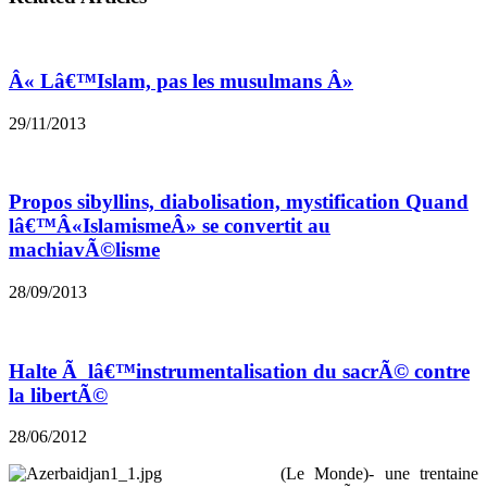
Â« Lâ€™Islam, pas les musulmans Â»
29/11/2013
Propos sibyllins, diabolisation, mystification Quand
lâ€™Â«IslamismeÂ» se convertit au
machiavÃ©lisme
28/09/2013
Halte Ã lâ€™instrumentalisation du sacrÃ© contre
la libertÃ©
28/06/2012
(Le Monde)- une trentaine