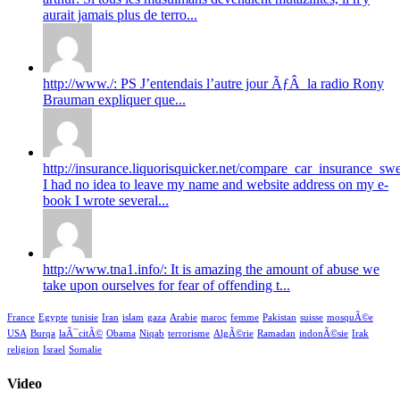
aurait jamais plus de terro...
http://www./: PS J’entendais l’autre jour ÃƒÂ la radio Rony
Brauman expliquer que...
http://insurance.liquorisquicker.net/compare_car_insurance_sw
I had no idea to leave my name and website address on my e-
book I wrote several...
http://www.tna1.info/: It is amazing the amount of abuse we
take upon ourselves for fear of offending t...
France
Egypte
tunisie
Iran
islam
gaza
Arabie
maroc
femme
Pakistan
suisse
mosquÃ©e
USA
Burqa
laÃ¯citÃ©
Obama
Niqab
terrorisme
AlgÃ©rie
Ramadan
indonÃ©sie
Irak
religion
Israel
Somalie
Video