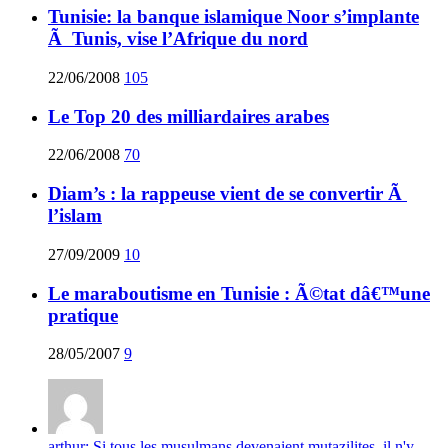
Tunisie: la banque islamique Noor s’implante
Ã Tunis, vise l’Afrique du nord
22/06/2008
105
Le Top 20 des milliardaires arabes
22/06/2008
70
Diam’s : la rappeuse vient de se convertir Ã
l’islam
27/09/2009
10
Le maraboutisme en Tunisie : Ã©tat dâ€™une
pratique
28/05/2007
9
arthur: Si tous les musulmans devenaient mutazilites, il n'y