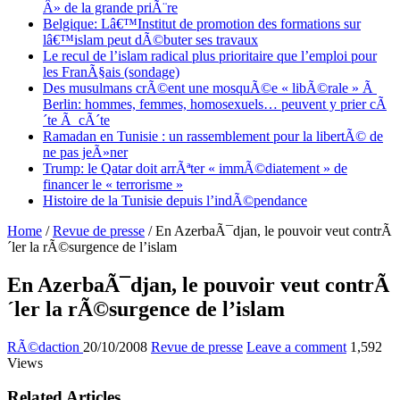
Â» de la grande priÃ¨re
Belgique: Lâ€™Institut de promotion des formations sur
lâ€™islam peut dÃ©buter ses travaux
Le recul de l’islam radical plus prioritaire que l’emploi pour
les FranÃ§ais (sondage)
Des musulmans crÃ©ent une mosquÃ©e « libÃ©rale » Ã
Berlin: hommes, femmes, homosexuels… peuvent y prier cÃ
´te Ã cÃ´te
Ramadan en Tunisie : un rassemblement pour la libertÃ© de
ne pas jeÃ»ner
Trump: le Qatar doit arrÃªter « immÃ©diatement » de
financer le « terrorisme »
Histoire de la Tunisie depuis l’indÃ©pendance
Home
/
Revue de presse
/
En AzerbaÃ¯djan, le pouvoir veut contrÃ
´ler la rÃ©surgence de l’islam
En AzerbaÃ¯djan, le pouvoir veut contrÃ
´ler la rÃ©surgence de l’islam
RÃ©daction
20/10/2008
Revue de presse
Leave a comment
1,592
Views
Related Articles