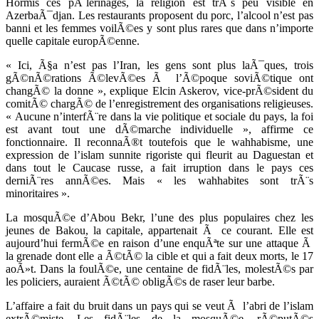
Hormis ces pÃ¨lerinages, la religion est trÃ¨s peu visible en
AzerbaÃ¯djan. Les restaurants proposent du porc, l’alcool n’est pas
banni et les femmes voilÃ©es y sont plus rares que dans n’importe
quelle capitale europÃ©enne.
« Ici, Ã§a n’est pas l’Iran, les gens sont plus laÃ¯ques, trois
gÃ©nÃ©rations Ã©levÃ©es Ã l’Ã©poque soviÃ©tique ont
changÃ© la donne », explique Elcin Askerov, vice-prÃ©sident du
comitÃ© chargÃ© de l’enregistrement des organisations religieuses.
« Aucune n’interfÃ¨re dans la vie politique et sociale du pays, la foi
est avant tout une dÃ©marche individuelle », affirme ce
fonctionnaire. Il reconnaÃ®t toutefois que le wahhabisme, une
expression de l’islam sunnite rigoriste qui fleurit au Daguestan et
dans tout le Caucase russe, a fait irruption dans le pays ces
derniÃ¨res annÃ©es. Mais « les wahhabites sont trÃ¨s
minoritaires ».
La mosquÃ©e d’Abou Bekr, l’une des plus populaires chez les
jeunes de Bakou, la capitale, appartenait Ã ce courant. Elle est
aujourd’hui fermÃ©e en raison d’une enquÃªte sur une attaque Ã
la grenade dont elle a Ã©tÃ© la cible et qui a fait deux morts, le 17
aoÃ»t. Dans la foulÃ©e, une centaine de fidÃ¨les, molestÃ©s par
les policiers, auraient Ã©tÃ© obligÃ©s de raser leur barbe.
L’affaire a fait du bruit dans un pays qui se veut Ã l’abri de l’islam
extrÃ©miste. Les fidÃ¨les de la mosquÃ©e, rÃ©putÃ©s