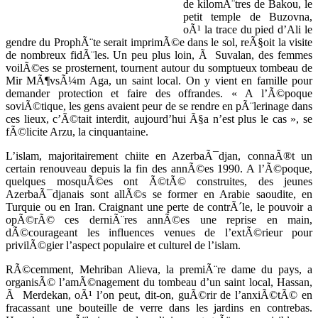
de kilomÃ¨tres de Bakou, le
petit temple de Buzovna,
oÃ¹ la trace du pied d’Ali le
gendre du ProphÃ¨te serait imprimÃ©e dans le sol, reÃ§oit la visite
de nombreux fidÃ¨les. Un peu plus loin, Ã Suvalan, des femmes
voilÃ©es se prosternent, tournent autour du somptueux tombeau de
Mir MÃ¶vsÃ¼m Aga, un saint local. On y vient en famille pour
demander protection et faire des offrandes. « A l’Ã©poque
soviÃ©tique, les gens avaient peur de se rendre en pÃ¨lerinage dans
ces lieux, c’Ã©tait interdit, aujourd’hui Ã§a n’est plus le cas », se
fÃ©licite Arzu, la cinquantaine.
L’islam, majoritairement chiite en AzerbaÃ¯djan, connaÃ®t un
certain renouveau depuis la fin des annÃ©es 1990. A l’Ã©poque,
quelques mosquÃ©es ont Ã©tÃ© construites, des jeunes
AzerbaÃ¯djanais sont allÃ©s se former en Arabie saoudite, en
Turquie ou en Iran. Craignant une perte de contrÃ´le, le pouvoir a
opÃ©rÃ© ces derniÃ¨res annÃ©es une reprise en main,
dÃ©courageant les influences venues de l’extÃ©rieur pour
privilÃ©gier l’aspect populaire et culturel de l’islam.
RÃ©cemment, Mehriban Alieva, la premiÃ¨re dame du pays, a
organisÃ© l’amÃ©nagement du tombeau d’un saint local, Hassan,
Ã Merdekan, oÃ¹ l’on peut, dit-on, guÃ©rir de l’anxiÃ©tÃ© en
fracassant une bouteille de verre dans les jardins en contrebas.