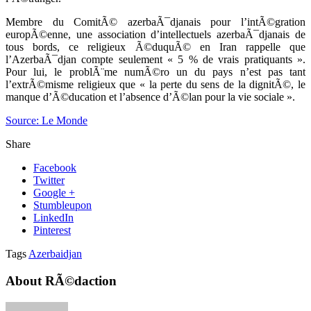
Membre du ComitÃ© azerbaÃ¯djanais pour l’intÃ©gration
europÃ©enne, une association d’intellectuels azerbaÃ¯djanais de
tous bords, ce religieux Ã©duquÃ© en Iran rappelle que
l’AzerbaÃ¯djan compte seulement « 5 % de vrais pratiquants ».
Pour lui, le problÃ¨me numÃ©ro un du pays n’est pas tant
l’extrÃ©misme religieux que « la perte du sens de la dignitÃ©, le
manque d’Ã©ducation et l’absence d’Ã©lan pour la vie sociale ».
Source: Le Monde
Share
Facebook
Twitter
Google +
Stumbleupon
LinkedIn
Pinterest
Tags
Azerbaidjan
About RÃ©daction