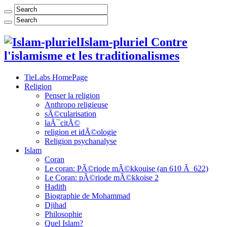
Islam-pluriel Contre
l'islamisme et les traditionalismes
TieLabs HomePage
Religion
Penser la religion
Anthropo religieuse
sÃ©cularisation
laÃ¯citÃ©
religion et idÃ©ologie
Religion psychanalyse
Islam
Coran
Le coran: PÃ©riode mÃ©kkouise (an 610 Ã 622)
Le Coran: pÃ©riode mÃ©kkoise 2
Hadith
Biographie de Mohammad
Djihad
Philosophie
Quel Islam?