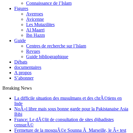
Connaissance de l’Islam
Figures
Averroes
Avicenne
Les Mutazilites
Al Maarri
Ibn Hazm
Guide
Centres de recherche sur l’Islam
Revues
Guide bibliographique
Débats
documentaires
A propos
S’abonner
Breaking News
La difficile situation des musulmans et des chrÃ©tiens en
Inde
NoÃ«l libre mais sous bonne garde pour la Pakistanaise Asia
Bibi
France: Le dÃ©lit de consultation de sites djihadistes
censurÃ©
Fermeture de la mosquÃ©e Sounna Ã Marseille, le Â« test