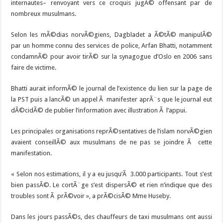
internautes– renvoyant vers ce croquis jugÃ© offensant par de
nombreux musulmans.
Selon les mÃ©dias norvÃ©giens, Dagbladet a Ã©tÃ© manipulÃ©
par un homme connu des services de police, Arfan Bhatti, notamment
condamnÃ© pour avoir tirÃ© sur la synagogue d’Oslo en 2006 sans
faire de victime.
Bhatti aurait informÃ© le journal de l’existence du lien sur la page de
la PST puis a lancÃ© un appel Ã manifester aprÃ¨s que le journal eut
dÃ©cidÃ© de publier l’information avec illustration Ã l’appui.
Les principales organisations reprÃ©sentatives de l’islam norvÃ©gien
avaient conseillÃ© aux musulmans de ne pas se joindre Ã cette
manifestation.
« Selon nos estimations, il y a eu jusqu’Ã 3.000 participants. Tout s’est
bien passÃ©. Le cortÃ¨ge s’est dispersÃ© et rien n’indique que des
troubles sont Ã prÃ©voir », a prÃ©cisÃ© Mme Huseby.
Dans les jours passÃ©s, des chauffeurs de taxi musulmans ont aussi