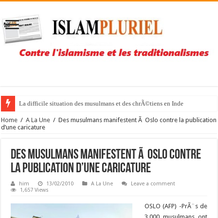
La difficile situation des musulmans et des chrÃ©tiens en Inde
Home
/
A La Une
/
Des musulmans manifestent Ã Oslo contre la publication
d’une caricature
Des musulmans manifestent Ã Oslo contre
la publication d’une caricature
him
13/02/2010
A La Une
Leave a comment
1,657 Views
OSLO (AFP) -PrÃ¨s de
3.000 musulmans ont