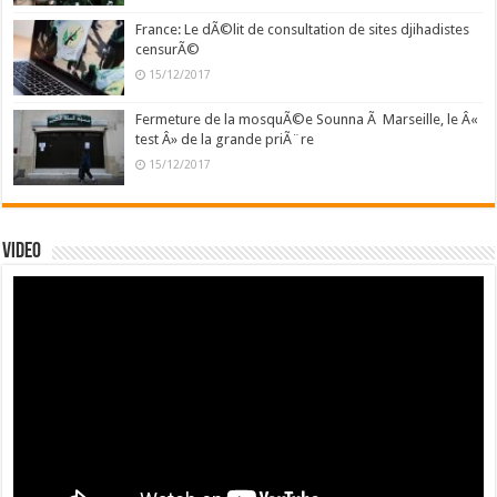
France: Le dÃ©lit de consultation de sites djihadistes
censurÃ©
15/12/2017
Fermeture de la mosquÃ©e Sounna Ã Marseille, le Â«
test Â» de la grande priÃ¨re
15/12/2017
Video