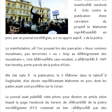
manifestÃ© vendredi
Ã Oslo contre la
publication d’une
caricature du
prophÃ¨te Mahomet
reprÃ©sentÃ© en
porc par un journal norvÃ©gien, a-t-on appris auprÃ¨s de la police.
La manifestation, oÃ¹ l’on pouvait lire des pancartes « Nous sommes
musulmans, pas terroristes » ou « Stop au dÃ©nigrement des
musulmans », s’est dÃ©roulÃ©e sans incident, a dÃ©clarÃ© Ã l’AFP
Kari Huseby, porte-parole de la police d’Oslo.
Elle fait suite Ã la publication, le 3 fÃ©vrier dans le tabloÃ¯d
Dagbladet, d’un dessin reprÃ©sentant Mahomet en porc dont les
pattes avant sont posÃ©es sur le Coran.
Le journal avait publiÃ© cette photo pour illustrer un article selon
lequel la page Facebook du Service de sÃ©curitÃ© de la police
norvÃ©gienne (PST) contenait un lien –dÃ©posÃ© par des