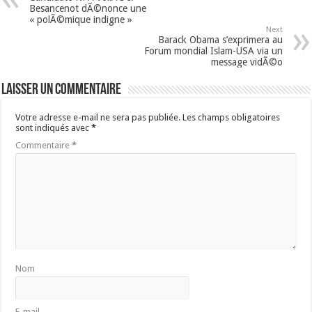
Besancenot dÃ©nonce une
« polÃ©mique indigne »
Next
Barack Obama s’exprimera au
Forum mondial Islam-USA via un
message vidÃ©o
Laisser un commentaire
Votre adresse e-mail ne sera pas publiée.
Les champs obligatoires
sont indiqués avec
*
Commentaire
*
Nom
E-mail