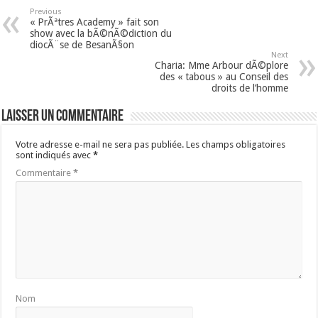
Previous
« PrÃªtres Academy » fait son
show avec la bÃ©nÃ©diction du
diocÃ¨se de BesanÃ§on
Next
Charia: Mme Arbour dÃ©plore
des « tabous » au Conseil des
droits de l’homme
Laisser un commentaire
Votre adresse e-mail ne sera pas publiée.
Les champs obligatoires
sont indiqués avec
*
Commentaire
*
Nom