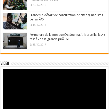
23/12/2018
France: Le dÃ©lit de consultation de sites djihadistes
censurÃ©
15/12/2017
Fermeture de la mosquÃ©e Sounna Ã Marseille, le Â«
test Â» de la grande priÃ¨re
15/12/2017
Video