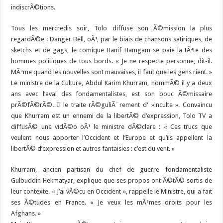
indiscrÃ©tions.
Tous les mercredis soir, Tolo diffuse son Ã©mission la plus
regardÃ©e : Danger Bell, oÃ¹, par le biais de chansons satiriques, de
sketchs et de gags, le comique Hanif Hamgam se paie la tÃªte des
hommes politiques de tous bords. « Je ne respecte personne, dit-il.
MÃªme quand les nouvelles sont mauvaises, il faut que les gens rient. »
Le ministre de la Culture, Abdul Karim Khurram, nommÃ© il y a deux
ans avec l’aval des fondamentalistes, est son bouc Ã©missaire
prÃ©fÃ©rÃ©. Il le traite rÃ©guliÃ¨rement d' »inculte ». Convaincu
que Khurram est un ennemi de la libertÃ© d’expression, Tolo TV a
diffusÃ© une vidÃ©o oÃ¹ le ministre dÃ©clare : « Ces trucs que
veulent nous apporter l’Occident et l’Europe et qu’ils appellent la
libertÃ© d’expression et autres fantaisies : c’est du vent. »
Khurram, ancien partisan du chef de guerre fondamentaliste
Gulbuddin Hekmatyar, explique que ses propos ont Ã©tÃ© sortis de
leur contexte. « J’ai vÃ©cu en Occident », rappelle le Ministre, qui a fait
ses Ã©tudes en France. « Je veux les mÃªmes droits pour les
Afghans. »