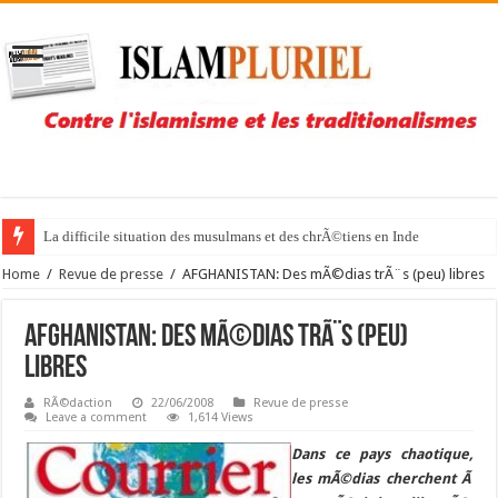
La difficile situation des musulmans et des chrÃ©tiens en Inde
Home
/
Revue de presse
/
AFGHANISTAN: Des mÃ©dias trÃ¨s (peu) libres
AFGHANISTAN: Des mÃ©dias trÃ¨s (peu)
libres
RÃ©daction
22/06/2008
Revue de presse
Leave a comment
1,614 Views
Dans ce pays chaotique,
les mÃ©dias cherchent Ã