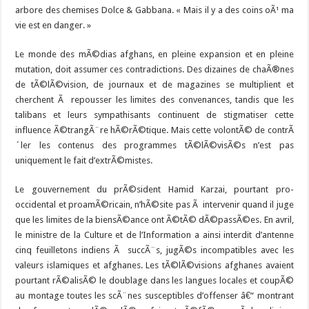
arbore des chemises Dolce & Gabbana. « Mais il y a des coins oÃ¹ ma
vie est en danger. »
Le monde des mÃ©dias afghans, en pleine expansion et en pleine
mutation, doit assumer ces contradictions. Des dizaines de chaÃ®nes
de tÃ©lÃ©vision, de journaux et de magazines se multiplient et
cherchent Ã repousser les limites des convenances, tandis que les
talibans et leurs sympathisants continuent de stigmatiser cette
influence Ã©trangÃ¨re hÃ©rÃ©tique. Mais cette volontÃ© de contrÃ
´ler les contenus des programmes tÃ©lÃ©visÃ©s n’est pas
uniquement le fait d’extrÃ©mistes.
Le gouvernement du prÃ©sident Hamid Karzai, pourtant pro-
occidental et proamÃ©ricain, n’hÃ©site pas Ã intervenir quand il juge
que les limites de la biensÃ©ance ont Ã©tÃ© dÃ©passÃ©es. En avril,
le ministre de la Culture et de l’Information a ainsi interdit d’antenne
cinq feuilletons indiens Ã succÃ¨s, jugÃ©s incompatibles avec les
valeurs islamiques et afghanes. Les tÃ©lÃ©visions afghanes avaient
pourtant rÃ©alisÃ© le doublage dans les langues locales et coupÃ©
au montage toutes les scÃ¨nes susceptibles d’offenser â€“ montrant