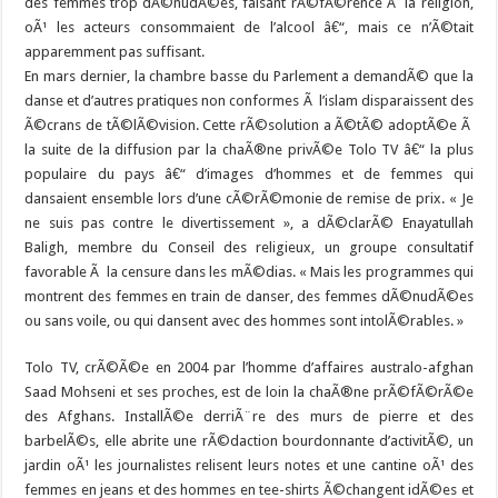
des femmes trop dÃ©nudÃ©es, faisant rÃ©fÃ©rence Ã la religion,
oÃ¹ les acteurs consommaient de l’alcool â€“, mais ce n’Ã©tait
apparemment pas suffisant.
En mars dernier, la chambre basse du Parlement a demandÃ© que la
danse et d’autres pratiques non conformes Ã l’islam disparaissent des
Ã©crans de tÃ©lÃ©vision. Cette rÃ©solution a Ã©tÃ© adoptÃ©e Ã
la suite de la diffusion par la chaÃ®ne privÃ©e Tolo TV â€“ la plus
populaire du pays â€“ d’images d’hommes et de femmes qui
dansaient ensemble lors d’une cÃ©rÃ©monie de remise de prix. « Je
ne suis pas contre le divertissement », a dÃ©clarÃ© Enayatullah
Baligh, membre du Conseil des religieux, un groupe consultatif
favorable Ã la censure dans les mÃ©dias. « Mais les programmes qui
montrent des femmes en train de danser, des femmes dÃ©nudÃ©es
ou sans voile, ou qui dansent avec des hommes sont intolÃ©rables. »
Tolo TV, crÃ©Ã©e en 2004 par l’homme d’affaires australo-afghan
Saad Mohseni et ses proches, est de loin la chaÃ®ne prÃ©fÃ©rÃ©e
des Afghans. InstallÃ©e derriÃ¨re des murs de pierre et des
barbelÃ©s, elle abrite une rÃ©daction bourdonnante d’activitÃ©, un
jardin oÃ¹ les journalistes relisent leurs notes et une cantine oÃ¹ des
femmes en jeans et des hommes en tee-shirts Ã©changent idÃ©es et