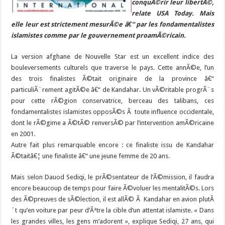
conquÃ©rir leur libertÃ©,
relate
USA Today. Mais
elle leur est strictement mesurÃ©e â€“ par les fondamentalistes
islamistes comme par le gouvernement proamÃ©ricain.
La version afghane de Nouvelle Star est un excellent indice des
bouleversements culturels que traverse le pays. Cette annÃ©e, l’un
des trois finalistes Ã©tait originaire de la province â€“
particuliÃ¨rement agitÃ©e â€“ de Kandahar. Un vÃ©ritable progrÃ¨s
pour cette rÃ©gion conservatrice, berceau des talibans, ces
fondamentalistes islamistes opposÃ©s Ã toute influence occidentale,
dont le rÃ©gime a Ã©tÃ© renversÃ© par l’intervention amÃ©ricaine
en 2001.
Autre fait plus remarquable encore : ce finaliste issu de Kandahar
Ã©taitâ€¦ une finaliste â€“ une jeune femme de 20 ans.
Mais selon Dauod Sediqi, le prÃ©sentateur de l’Ã©mission, il faudra
encore beaucoup de temps pour faire Ã©voluer les mentalitÃ©s. Lors
des Ã©preuves de sÃ©lection, il est allÃ© Ã Kandahar en avion plutÃ
´t qu’en voiture par peur d’Ãªtre la cible d’un attentat islamiste. « Dans
les grandes villes, les gens m’adorent », explique Sediqi, 27 ans, qui