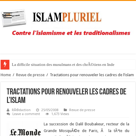
La difficile situation des musulmans et des chrÃ©tiens en Inde
Home
/
Revue de presse
/
Tractations pour renouveler les cadres de l’islam
Tractations pour renouveler les cadres de
l’islam
RÃ©daction
25/05/2008
Revue de presse
Leave a comment
1,673 Views
La succession de Dalil Boubakeur, recteur de la
Grande MosquÃ©e de Paris, Ã la tÃªte du