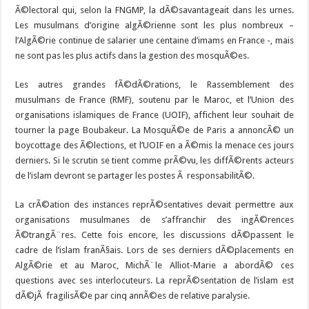
Ã©lectoral qui, selon la FNGMP, la dÃ©savantageait dans les urnes.
Les musulmans d’origine algÃ©rienne sont les plus nombreux –
l’AlgÃ©rie continue de salarier une centaine d’imams en France -, mais
ne sont pas les plus actifs dans la gestion des mosquÃ©es.
Les autres grandes fÃ©dÃ©rations, le Rassemblement des
musulmans de France (RMF), soutenu par le Maroc, et l’Union des
organisations islamiques de France (UOIF), affichent leur souhait de
tourner la page Boubakeur. La MosquÃ©e de Paris a annoncÃ© un
boycottage des Ã©lections, et l’UOIF en a Ã©mis la menace ces jours
derniers. Si le scrutin se tient comme prÃ©vu, les diffÃ©rents acteurs
de l’islam devront se partager les postes Ã responsabilitÃ©.
La crÃ©ation des instances reprÃ©sentatives devait permettre aux
organisations musulmanes de s’affranchir des ingÃ©rences
Ã©trangÃ¨res. Cette fois encore, les discussions dÃ©passent le
cadre de l’islam franÃ§ais. Lors de ses derniers dÃ©placements en
AlgÃ©rie et au Maroc, MichÃ¨le Alliot-Marie a abordÃ© ces
questions avec ses interlocuteurs. La reprÃ©sentation de l’islam est
dÃ©jÃ fragilisÃ©e par cinq annÃ©es de relative paralysie.