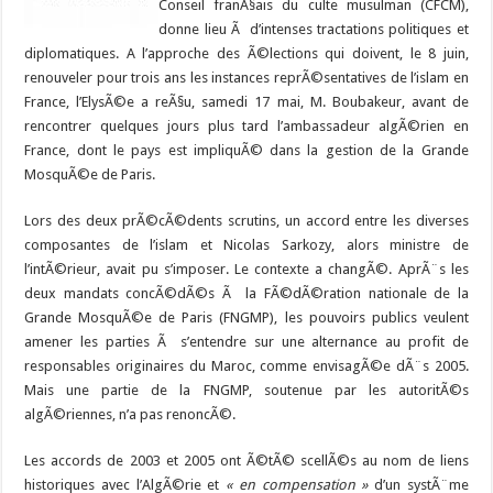
Conseil franÃ§ais du culte musulman (CFCM),
donne lieu Ã d’intenses tractations politiques et
diplomatiques. A l’approche des Ã©lections qui doivent, le 8 juin,
renouveler pour trois ans les instances reprÃ©sentatives de l’islam en
France, l’ElysÃ©e a reÃ§u, samedi 17 mai, M. Boubakeur, avant de
rencontrer quelques jours plus tard l’ambassadeur algÃ©rien en
France, dont le pays est impliquÃ© dans la gestion de la Grande
MosquÃ©e de Paris.
Lors des deux prÃ©cÃ©dents scrutins, un accord entre les diverses
composantes de l’islam et Nicolas Sarkozy, alors ministre de
l’intÃ©rieur, avait pu s’imposer. Le contexte a changÃ©. AprÃ¨s les
deux mandats concÃ©dÃ©s Ã la FÃ©dÃ©ration nationale de la
Grande MosquÃ©e de Paris (FNGMP), les pouvoirs publics veulent
amener les parties Ã s’entendre sur une alternance au profit de
responsables originaires du Maroc, comme envisagÃ©e dÃ¨s 2005.
Mais une partie de la FNGMP, soutenue par les autoritÃ©s
algÃ©riennes, n’a pas renoncÃ©.
Les accords de 2003 et 2005 ont Ã©tÃ© scellÃ©s au nom de liens
historiques avec l’AlgÃ©rie et
« en compensation »
d’un systÃ¨me