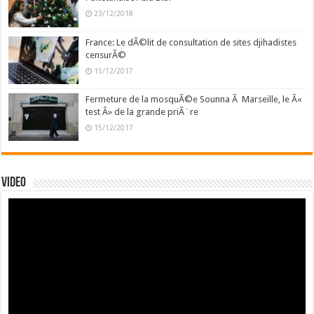
23/12/2018
France: Le dÃ©lit de consultation de sites djihadistes
censurÃ©
15/12/2017
Fermeture de la mosquÃ©e Sounna Ã Marseille, le Â«
test Â» de la grande priÃ¨re
15/12/2017
Video