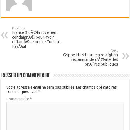
Previous
France 3 dÃ©finitivement
condamnÃ© pour avoir
diffamÃ© le prince Turki al-
FayÃ§al
Next
Grippe H1N1: un maire afghan
recommande d’Ã©viter les
priÃ¨res publiques
Laisser un commentaire
Votre adresse e-mail ne sera pas publiée.
Les champs obligatoires
sont indiqués avec
*
Commentaire
*