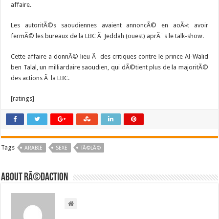
affaire.
Les autoritÃ©s saoudiennes avaient annoncÃ© en aoÃ»t avoir
fermÃ© les bureaux de la LBC Ã Jeddah (ouest) aprÃ¨s le talk-show.
Cette affaire a donnÃ© lieu Ã des critiques contre le prince Al-Walid
ben Talal, un milliardaire saoudien, qui dÃ©tient plus de la majoritÃ©
des actions Ã la LBC.
[ratings]
Tags
ARABIE
SEXE
TÃ©LÃ©
About RÃ©daction