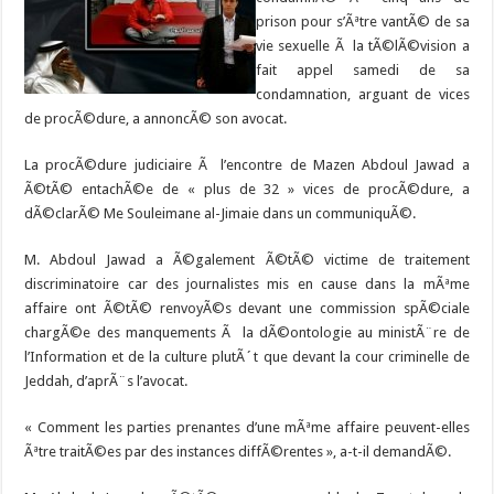
prison pour s’Ãªtre vantÃ© de sa
vie sexuelle Ã la tÃ©lÃ©vision a
fait appel samedi de sa
condamnation, arguant de vices
de procÃ©dure, a annoncÃ© son avocat.
La procÃ©dure judiciaire Ã l’encontre de Mazen Abdoul Jawad a
Ã©tÃ© entachÃ©e de « plus de 32 » vices de procÃ©dure, a
dÃ©clarÃ© Me Souleimane al-Jimaie dans un communiquÃ©.
M. Abdoul Jawad a Ã©galement Ã©tÃ© victime de traitement
discriminatoire car des journalistes mis en cause dans la mÃªme
affaire ont Ã©tÃ© renvoyÃ©s devant une commission spÃ©ciale
chargÃ©e des manquements Ã la dÃ©ontologie au ministÃ¨re de
l’Information et de la culture plutÃ´t que devant la cour criminelle de
Jeddah, d’aprÃ¨s l’avocat.
« Comment les parties prenantes d’une mÃªme affaire peuvent-elles
Ãªtre traitÃ©es par des instances diffÃ©rentes », a-t-il demandÃ©.