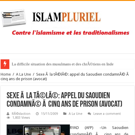
La difficile situation des musulmans et des chrÃ©tiens en Inde
Home
/
A La Une
/
Sexe Ã la tÃ©lÃ©: appel du Saoudien condamnÃ© Ã
cinq ans de prison (avocat)
Sexe Ã la tÃ©lÃ©: appel du Saoudien
condamnÃ© Ã cinq ans de prison (avocat)
RÃ©daction
15/11/2009
A La Une
Leave a comment
1,803 Views
RYAD (AFP) –
Un Saoudien
condamnÃ© Ã cinq ans de