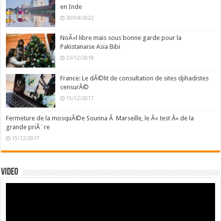
en Inde
30/04/2022
NoÃ«l libre mais sous bonne garde pour la
Pakistanaise Asia Bibi
23/12/2018
France: Le dÃ©lit de consultation de sites djihadistes
censurÃ©
15/12/2017
Fermeture de la mosquÃ©e Sounna Ã Marseille, le Â« test Â» de la
grande priÃ¨re
15/12/2017
Video