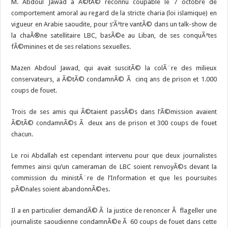
M. Abdoul Jawad a Ã©tÃ© reconnu coupable le 7 octobre de
comportement amoral au regard de la stricte charia (loi islamique) en
vigueur en Arabie saoudite, pour s’Ãªtre vantÃ© dans un talk-show de
la chaÃ®ne satellitaire LBC, basÃ©e au Liban, de ses conquÃªtes
fÃ©minines et de ses relations sexuelles.
Mazen Abdoul Jawad, qui avait suscitÃ© la colÃ¨re des milieux
conservateurs, a Ã©tÃ© condamnÃ© Ã cinq ans de prison et 1.000
coups de fouet.
Trois de ses amis qui Ã©taient passÃ©s dans l’Ã©mission avaient
Ã©tÃ© condamnÃ©s Ã deux ans de prison et 300 coups de fouet
chacun.
Le roi Abdallah est cependant intervenu pour que deux journalistes
femmes ainsi qu’un cameraman de LBC soient renvoyÃ©s devant la
commission du ministÃ¨re de l’Information et que les poursuites
pÃ©nales soient abandonnÃ©es.
Il a en particulier demandÃ© Ã la justice de renoncer Ã flageller une
journaliste saoudienne condamnÃ©e Ã 60 coups de fouet dans cette