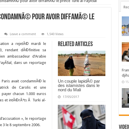
condamnÃ© pour avoir diffamÃ© le prince Turki al-FayÃ§al
Rec
 condamnÃ© pour avoir diffamÃ© le
Leave a comment
1,540 Views
Related Articles
ation a rejetÃ© mardi le
, rendant dÃ©finitive sa
ien ambassadeur d’Arabie
-FayÃ§al, dans un reportage
Fran
djih
Un couple lapidÃ© par
de Paris avait condamnÃ© le
15
des islamistes dans le
trick de Carolis et une
nord du Mali
Ã payer chacun 1.000 euros
17/05/2017
 et intÃ©rÃªts Ã Turki al-
d’accusation », le reportage
e 3 le 8 septembre 2006.
Video