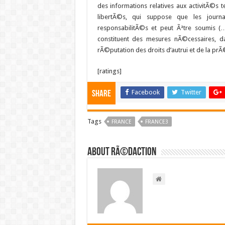
des informations relatives aux activitÃ©s t
libertÃ©s, qui suppose que les journ
responsabilitÃ©s et peut Ãªtre soumis (
constituent des mesures nÃ©cessaires, 
rÃ©putation des droits d’autrui et de la pr
[ratings]
Facebook
Twitter
Share
Tags
FRANCE
FRANCE3
About RÃ©daction