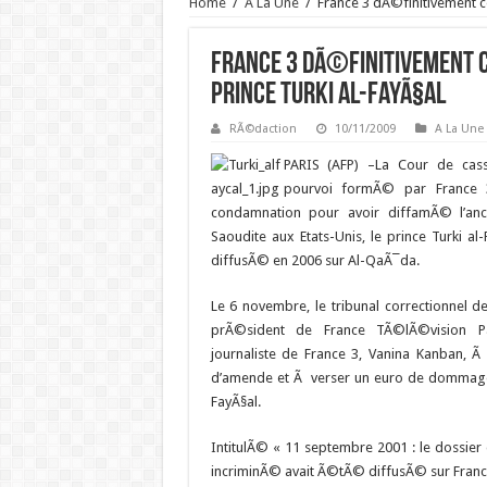
Home
/
A La Une
/
France 3 dÃ©finitivement 
France 3 dÃ©finitivement
prince Turki al-FayÃ§al
RÃ©daction
10/11/2009
A La Une
PARIS (AFP) –
La Cour de cass
pourvoi formÃ© par France 3
condamnation pour avoir diffamÃ© l’anc
Saoudite aux Etats-Unis, le prince Turki al
diffusÃ© en 2006 sur Al-QaÃ¯da.
Le 6 novembre, le tribunal correctionnel 
prÃ©sident de France TÃ©lÃ©vision Pa
journaliste de France 3, Vanina Kanban, 
d’amende et Ã verser un euro de dommages
FayÃ§al.
IntitulÃ© « 11 septembre 2001 : le dossier 
incriminÃ© avait Ã©tÃ© diffusÃ© sur Franc