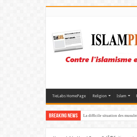
TieLabs HomePage
Religion
Islam
Breaking News
La difficile situation des musul