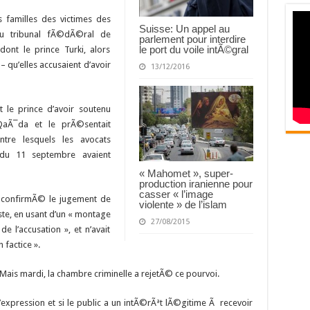
 familles des victimes des
Suisse: Un appel au
u tribunal fÃ©dÃ©ral de
parlement pour interdire
le port du voile intÃ©gral
ont le prince Turki, alors
 qu’elles accusaient d’avoir
13/12/2016
t le prince d’avoir soutenu
QaÃ¯da et le prÃ©sentait
e lesquels les avocats
 du 11 septembre avaient
« Mahomet », super-
production iranienne pour
casser « l’image
t confirmÃ© le jugement de
violente » de l’islam
ste, en usant d’un « montage
27/08/2015
de l’accusation », et n’avait
 factice ».
 Mais mardi, la chambre criminelle a rejetÃ© ce pourvoi.
’expression et si le public a un intÃ©rÃªt lÃ©gitime Ã recevoir