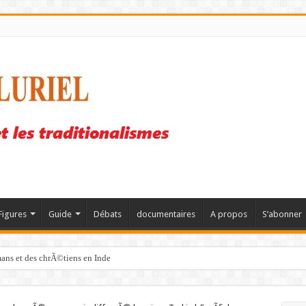
Figures
Guide
Débats
documentaires
A propos
S’abonner
mans et des chrÃ©tiens en Inde