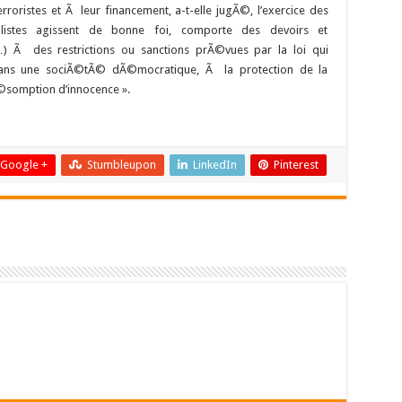
erroristes et Ã leur financement, a-t-elle jugÃ©, l’exercice des
alistes agissent de bonne foi, comporte des devoirs et
…) Ã des restrictions ou sanctions prÃ©vues par la loi qui
dans une sociÃ©tÃ© dÃ©mocratique, Ã la protection de la
Ã©somption d’innocence ».
Google +
Stumbleupon
LinkedIn
Pinterest