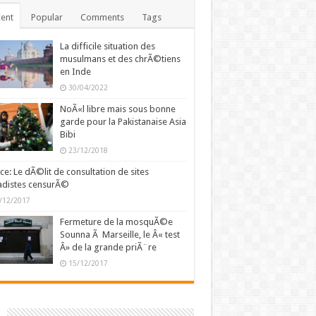
ent
Popular
Comments
Tags
La difficile situation des
musulmans et des chrÃ©tiens
en Inde
30/04/2022
NoÃ«l libre mais sous bonne
garde pour la Pakistanaise Asia
Bibi
23/12/2018
ce: Le dÃ©lit de consultation de sites
adistes censurÃ©
/12/2017
Fermeture de la mosquÃ©e
Sounna Ã Marseille, le Â« test
Â» de la grande priÃ¨re
15/12/2017