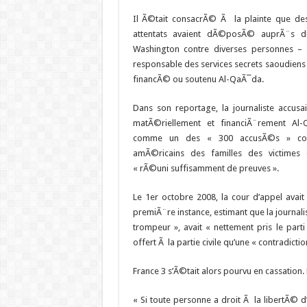
Il Ã©tait consacrÃ© Ã la plainte que des
attentats avaient dÃ©posÃ© auprÃ¨s d
Washington contre diverses personnes – d
responsable des services secrets saoudiens –
financÃ© ou soutenu Al-QaÃ¯da.
Dans son reportage, la journaliste accusai
matÃ©riellement et financiÃ¨rement Al-
comme un des « 300 accusÃ©s » contr
amÃ©ricains des familles des victimes
« rÃ©uni suffisamment de preuves ».
Le 1er octobre 2008, la cour d’appel avai
premiÃ¨re instance, estimant que la journali
trompeur », avait « nettement pris le parti 
offert Ã la partie civile qu’une « contradiction
France 3 s’Ã©tait alors pourvu en cassation.
« Si toute personne a droit Ã la libertÃ© d