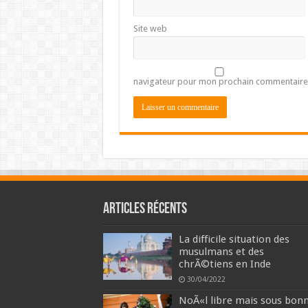
Site web
navigateur pour mon prochain commentaire
Articles récents
La difficile situation des
musulmans et des
chrÃ©tiens en Inde
30/04/2022
NoÃ«l libre mais sous bon