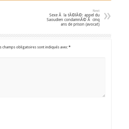
Next
Sexe Ã la tÃ©lÃ©: appel du
Saoudien condamnÃ© Ã cinq
ans de prison (avocat)
s champs obligatoires sont indiqués avec
*