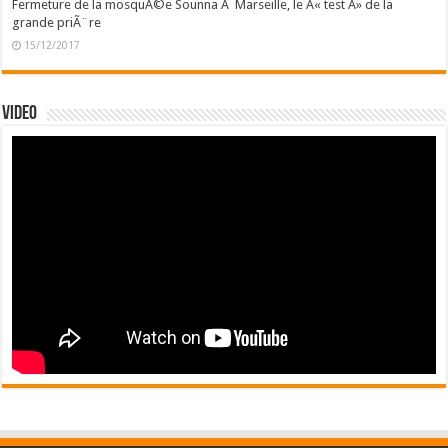
Fermeture de la mosquÃ©e Sounna Ã Marseille, le Â« test Â» de la
grande priÃ¨re
15/12/2017
Video