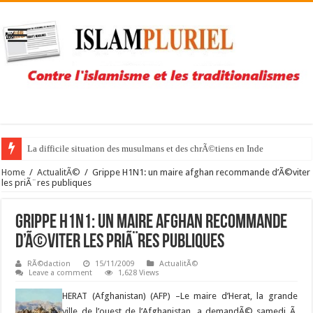
La difficile situation des musulmans et des chrÃ©tiens en Inde
Home
/
ActualitÃ©
/
Grippe H1N1: un maire afghan recommande d’Ã©viter
les priÃ¨res publiques
Grippe H1N1: un maire afghan recommande
d’Ã©viter les priÃ¨res publiques
RÃ©daction
15/11/2009
ActualitÃ©
Leave a comment
1,628 Views
HERAT (Afghanistan) (AFP) –
Le maire d’Herat, la grande
ville de l’ouest de l’Afghanistan, a demandÃ© samedi Ã