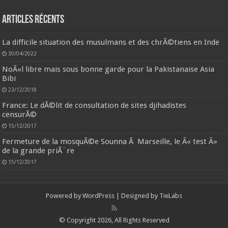
Articles récents
La difficile situation des musulmans et des chrÃ©tiens en Inde
30/04/2022
NoÃ«l libre mais sous bonne garde pour la Pakistanaise Asia
Bibi
23/12/2018
France: Le dÃ©lit de consultation de sites djihadistes
censurÃ©
15/12/2017
Fermeture de la mosquÃ©e Sounna Ã Marseille, le Â« test Â»
de la grande priÃ¨re
15/12/2017
Powered by
WordPress
| Designed by
TieLabs
© Copyright 2026, All Rights Reserved