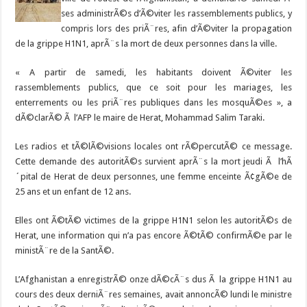
ses administrÃ©s d’Ã©viter les rassemblements publics, y
compris lors des priÃ¨res, afin d’Ã©viter la propagation
de la grippe H1N1, aprÃ¨s la mort de deux personnes dans la ville.
« A partir de samedi, les habitants doivent Ã©viter les
rassemblements publics, que ce soit pour les mariages, les
enterrements ou les priÃ¨res publiques dans les mosquÃ©es », a
dÃ©clarÃ© Ã l’AFP le maire de Herat, Mohammad Salim Taraki.
Les radios et tÃ©lÃ©visions locales ont rÃ©percutÃ© ce message.
Cette demande des autoritÃ©s survient aprÃ¨s la mort jeudi Ã l’hÃ
´pital de Herat de deux personnes, une femme enceinte Ã¢gÃ©e de
25 ans et un enfant de 12 ans.
Elles ont Ã©tÃ© victimes de la grippe H1N1 selon les autoritÃ©s de
Herat, une information qui n’a pas encore Ã©tÃ© confirmÃ©e par le
ministÃ¨re de la SantÃ©.
L’Afghanistan a enregistrÃ© onze dÃ©cÃ¨s dus Ã la grippe H1N1 au
cours des deux derniÃ¨res semaines, avait annoncÃ© lundi le ministre