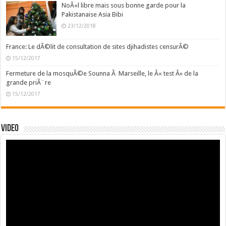
NoÃ«l libre mais sous bonne garde pour la
Pakistanaise Asia Bibi
23/12/2018
France: Le dÃ©lit de consultation de sites djihadistes censurÃ©
15/12/2017
Fermeture de la mosquÃ©e Sounna Ã Marseille, le Â« test Â» de la
grande priÃ¨re
15/12/2017
Video