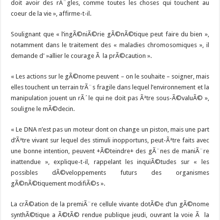
doit avoir des rÃ¨gles, comme toutes les choses qui touchent au
coeur de la vie », affirme-t-il.
Soulignant que « l’ingÃ©niÃ©rie gÃ©nÃ©tique peut faire du bien »,
notamment dans le traitement des « maladies chromosomiques », il
demande d' »allier le courage Ã la prÃ©caution ».
« Les actions sur le gÃ©nome peuvent – on le souhaite – soigner, mais
elles touchent un terrain trÃ¨s fragile dans lequel l’environnement et la
manipulation jouent un rÃ´le qui ne doit pas Ãªtre sous-Ã©valuÃ© »,
souligne le mÃ©decin.
« Le DNA n’est pas un moteur dont on change un piston, mais une part
d’Ãªtre vivant sur lequel des stimuli inopportuns, peut-Ãªtre faits avec
une bonne intention, peuvent +Ã©teindre+ des gÃ¨nes de maniÃ¨re
inattendue », explique-t-il, rappelant les inquiÃ©tudes sur « les
possibles dÃ©veloppements futurs des organismes
gÃ©nÃ©tiquement modifiÃ©s ».
La crÃ©ation de la premiÃ¨re cellule vivante dotÃ©e d’un gÃ©nome
synthÃ©tique a Ã©tÃ© rendue publique jeudi, ouvrant la voie Ã la