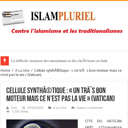
La difficile situation des musulmans et des chrÃ©tiens en Inde
Home
/
A La Une
/
Cellule synthÃ©tique : « Un trÃ¨s bon moteur mais ce
n’est pas la vie » (Vatican)
Cellule synthÃ©tique : « Un trÃ¨s bon
moteur mais ce n’est pas la vie » (Vatican)
him
23/05/2010
A La Une
Leave a comment
1,593 Views
CITE DU VATICAN
(AFP) -L’Osservatore