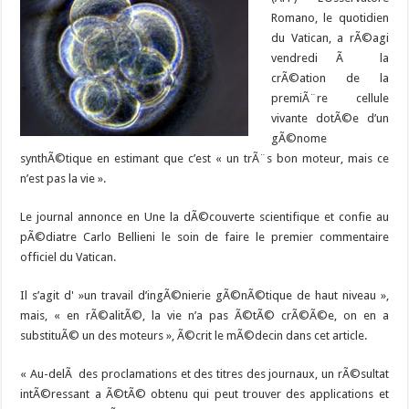
Romano, le quotidien
du Vatican, a rÃ©agi
vendredi Ã la
crÃ©ation de la
premiÃ¨re cellule
vivante dotÃ©e d’un
gÃ©nome
synthÃ©tique en estimant que c’est « un trÃ¨s bon moteur, mais ce
n’est pas la vie ».
Le journal annonce en Une la dÃ©couverte scientifique et confie au
pÃ©diatre Carlo Bellieni le soin de faire le premier commentaire
officiel du Vatican.
Il s’agit d' »un travail d’ingÃ©nierie gÃ©nÃ©tique de haut niveau »,
mais, « en rÃ©alitÃ©, la vie n’a pas Ã©tÃ© crÃ©Ã©e, on en a
substituÃ© un des moteurs », Ã©crit le mÃ©decin dans cet article.
« Au-delÃ des proclamations et des titres des journaux, un rÃ©sultat
intÃ©ressant a Ã©tÃ© obtenu qui peut trouver des applications et