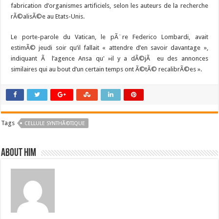
fabrication d’organismes artificiels, selon les auteurs de la recherche
rÃ©alisÃ©e au Etats-Unis.
Le porte-parole du Vatican, le pÃ¨re Federico Lombardi, avait
estimÃ© jeudi soir qu’il fallait « attendre d’en savoir davantage »,
indiquant Ã l’agence Ansa qu' »il y a dÃ©jÃ eu des annonces
similaires qui au bout d’un certain temps ont Ã©tÃ© recalibrÃ©es ».
Tags
CELLULE SYNTHÃ©TIQUE
About him