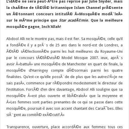
L’idÃ©e ne sera peut-Ãªtre pas reprise par Julie Snyder, mais
la chaÃ®ne de tÃ©lÃ© britannique Islam Channel prÃ©sente
un Ã©tonnant concours intitulÃ© Â«MosquÃ©e modÃ¨leÂ»
sur le mÃªme principe que
Star acadÃ©mie
. Que la meilleure
mosquÃ©e gagne, Inch’Allah!
Abdool Alli ne le montre pas, mais il est fier. Sa mosquÃ©e, celle qu’il
a fondÃ©e il y a prÃ¨s de 25 ans dans le nord-est de Londres, a
Ã©tÃ© sÃ©lectionnÃ©e parmi les huit meilleures du Royaume-Uni
par le concours tÃ©lÃ©visÃ© Model Mosque 2007. ieux, aprÃ¨s
avoir Â«battuÂ» une mosquÃ©e de Manchester en quart de finale, la
mosquÃ©e d’Harringey compte dÃ©sormais parmi les quatre
finalistes. Qu’est-ce qu’elle possÃ¨de de plus que les autres?
Â«Je ne
sais pasÂ», commence par rÃ©pondre modestement le directeur de
l’institution. ForcÃ© d’en dire davantage, Abdool Alli souligne que sa
mosquÃ©e Â«est plus ouverte et libÃ©raleÂ» que la moyenne et
Â«Les femmes sont parties prenantes de ce qui se passe dans cette
mosquÃ©e, poursuit-il avec son accent chantant des CaraÃ¯bes. Elles
siÃ¨gent au comitÃ© exÃ©cutif.Â»
Transparence, ouverture, place accordÃ©e aux femmes: tous ces