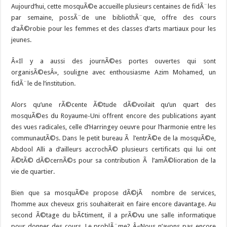
Aujourd’hui, cette mosquÃ©e accueille plusieurs centaines de fidÃ¨les
par semaine, possÃ¨de une bibliothÃ¨que, offre des cours
d’aÃ©robie pour les femmes et des classes d’arts martiaux pour les
jeunes.
Â«Il y a aussi des journÃ©es portes ouvertes qui sont
organisÃ©esÂ», souligne avec enthousiasme Azim Mohamed, un
fidÃ¨le de l’institution.
Alors qu’une rÃ©cente Ã©tude dÃ©voilait qu’un quart des
mosquÃ©es du Royaume-Uni offrent encore des publications ayant
des vues radicales, celle d’Harringey oeuvre pour l’harmonie entre les
communautÃ©s. Dans le petit bureau Ã l’entrÃ©e de la mosquÃ©e,
Abdool Alli a d’ailleurs accrochÃ© plusieurs certificats qui lui ont
Ã©tÃ© dÃ©cernÃ©s pour sa contribution Ã l’amÃ©lioration de la
vie de quartier.
Bien que sa mosquÃ©e propose dÃ©jÃ nombre de services,
l’homme aux cheveux gris souhaiterait en faire encore davantage. Au
second Ã©tage du bÃ¢timent, il a prÃ©vu une salle informatique
pour donner des cours. Le problÃ¨me? Â«Nous n’avons pas encore