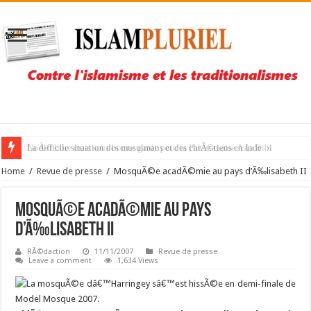
NoÃ«l libre mais sous bonne garde pour la Pakistanaise Asia Bibi
Home
/
Revue de presse
/
MosquÃ©e acadÃ©mie au pays d’Ã‰lisabeth II
MosquÃ©e acadÃ©mie au pays
d’Ã‰lisabeth II
RÃ©daction
11/11/2007
Revue de presse
Leave a comment
1,634 Views