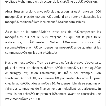
explique Mohammed Ali, directeur de la chaÃ®ne de tÃ©lÃ©vision.
Abrar Hussain a donc envoyÃ© des questionnaires Ã environ 1000
mosquÃ©es. Plus de 450 ont rÃ©pondu. Il en a retenu huit. Seules les
mosquÃ©es financÃ©es localement Ã©taient admissibles.
Â«Le but de la compÃ©tition n’est pas de rÃ©compenser les
mosquÃ©es qui ont le plus d’argent, ou qui ont la plus belle
architecture, prÃ©cise-t-il. Notre Ã©mission consiste Ã
reconnaÃ®tre et Ã rÃ©compenser les mosquÃ©es de quartier et les
communautÃ©s qui les ont bÃ¢ties.Â»
Plus une mosquÃ©e offrait de services et faisait preuve d’ouverture,
plus elle avait de chances d’Ãªtre sÃ©lectionnÃ©e. La mosquÃ©e
d’Harringey est, selon l’animateur, un trÃ¨s bel exemple. Son
fondateur, Abdool Alli, a commencÃ© par inviter des amis Ã prier
chez lui au dÃ©but des annÃ©es 80. Puis, ensemble, ils se sont mis Ã
faire des campagnes de financement en multipliant les barbecues. En
1985, ils ont achetÃ© un premier bÃ¢timent, avant de construire une
vraie mosquÃ©e en 1998.