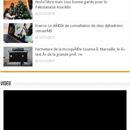
NoÃ«l libre mais sous bonne garde pour la
Pakistanaise Asia Bibi
23/12/2018
France: Le dÃ©lit de consultation de sites djihadistes
censurÃ©
15/12/2017
Fermeture de la mosquÃ©e Sounna Ã Marseille, le Â«
test Â» de la grande priÃ¨re
15/12/2017
Video