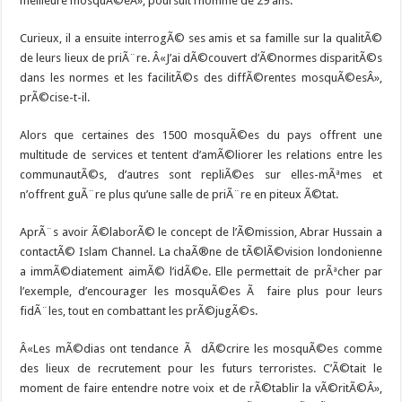
meilleure mosquÃ©eÂ», poursuit l’homme de 29 ans.
Curieux, il a ensuite interrogÃ© ses amis et sa famille sur la qualitÃ©
de leurs lieux de priÃ¨re. Â«J’ai dÃ©couvert d’Ã©normes disparitÃ©s
dans les normes et les facilitÃ©s des diffÃ©rentes mosquÃ©esÂ»,
prÃ©cise-t-il.
Alors que certaines des 1500 mosquÃ©es du pays offrent une
multitude de services et tentent d’amÃ©liorer les relations entre les
communautÃ©s, d’autres sont repliÃ©es sur elles-mÃªmes et
n’offrent guÃ¨re plus qu’une salle de priÃ¨re en piteux Ã©tat.
AprÃ¨s avoir Ã©laborÃ© le concept de l’Ã©mission, Abrar Hussain a
contactÃ© Islam Channel. La chaÃ®ne de tÃ©lÃ©vision londonienne
a immÃ©diatement aimÃ© l’idÃ©e. Elle permettait de prÃªcher par
l’exemple, d’encourager les mosquÃ©es Ã faire plus pour leurs
fidÃ¨les, tout en combattant les prÃ©jugÃ©s.
Â«Les mÃ©dias ont tendance Ã dÃ©crire les mosquÃ©es comme
des lieux de recrutement pour les futurs terroristes. C’Ã©tait le
moment de faire entendre notre voix et de rÃ©tablir la vÃ©ritÃ©Â»,