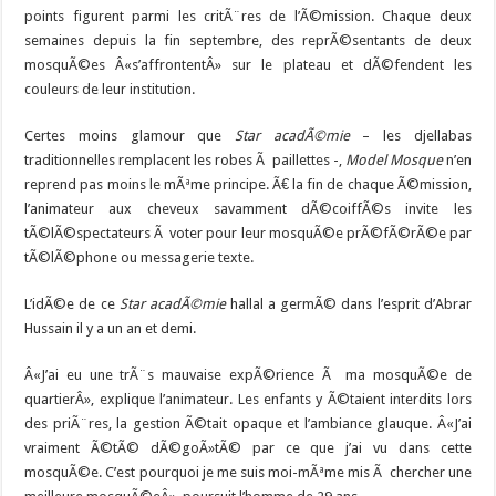
points figurent parmi les critÃ¨res de l’Ã©mission. Chaque deux
semaines depuis la fin septembre, des reprÃ©sentants de deux
mosquÃ©es Â«s’affrontentÂ» sur le plateau et dÃ©fendent les
couleurs de leur institution.
Certes moins glamour que
Star acadÃ©mie
– les djellabas
traditionnelles remplacent les robes Ã paillettes -,
Model Mosque
n’en
reprend pas moins le mÃªme principe. Ã€ la fin de chaque Ã©mission,
l’animateur aux cheveux savamment dÃ©coiffÃ©s invite les
tÃ©lÃ©spectateurs Ã voter pour leur mosquÃ©e prÃ©fÃ©rÃ©e par
tÃ©lÃ©phone ou messagerie texte.
L’idÃ©e de ce
Star acadÃ©mie
hallal a germÃ© dans l’esprit d’Abrar
Hussain il y a un an et demi.
Â«J’ai eu une trÃ¨s mauvaise expÃ©rience Ã ma mosquÃ©e de
quartierÂ», explique l’animateur. Les enfants y Ã©taient interdits lors
des priÃ¨res, la gestion Ã©tait opaque et l’ambiance glauque. Â«J’ai
vraiment Ã©tÃ© dÃ©goÃ»tÃ© par ce que j’ai vu dans cette
mosquÃ©e. C’est pourquoi je me suis moi-mÃªme mis Ã chercher une