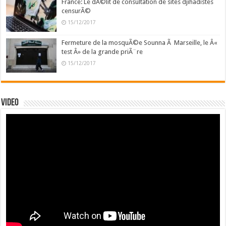
France: Le dÃ©lit de consultation de sites djihadistes
censurÃ©
15/12/2017
Fermeture de la mosquÃ©e Sounna Ã Marseille, le Â«
test Â» de la grande priÃ¨re
15/12/2017
Video