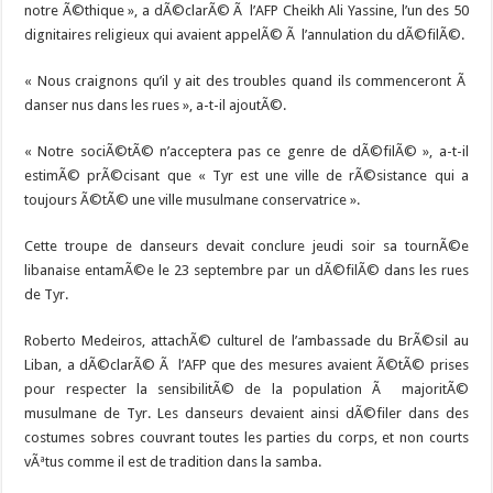
notre Ã©thique », a dÃ©clarÃ© Ã l’AFP Cheikh Ali Yassine, l’un des 50
dignitaires religieux qui avaient appelÃ© Ã l’annulation du dÃ©filÃ©.
« Nous craignons qu’il y ait des troubles quand ils commenceront Ã
danser nus dans les rues », a-t-il ajoutÃ©.
« Notre sociÃ©tÃ© n’acceptera pas ce genre de dÃ©filÃ© », a-t-il
estimÃ© prÃ©cisant que « Tyr est une ville de rÃ©sistance qui a
toujours Ã©tÃ© une ville musulmane conservatrice ».
Cette troupe de danseurs devait conclure jeudi soir sa tournÃ©e
libanaise entamÃ©e le 23 septembre par un dÃ©filÃ© dans les rues
de Tyr.
Roberto Medeiros, attachÃ© culturel de l’ambassade du BrÃ©sil au
Liban, a dÃ©clarÃ© Ã l’AFP que des mesures avaient Ã©tÃ© prises
pour respecter la sensibilitÃ© de la population Ã majoritÃ©
musulmane de Tyr. Les danseurs devaient ainsi dÃ©filer dans des
costumes sobres couvrant toutes les parties du corps, et non courts
vÃªtus comme il est de tradition dans la samba.