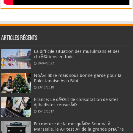
Articles récents
La difficile situation des musulmans et des
chrÃ©tiens en Inde
30/04/2022
NoÃ«l libre mais sous bonne garde pour la
Pakistanaise Asia Bibi
23/12/2018
France: Le dÃ©lit de consultation de sites
djihadistes censurÃ©
15/12/2017
Fermeture de la mosquÃ©e Sounna Ã
Marseille, le Â« test Â» de la grande priÃ¨re