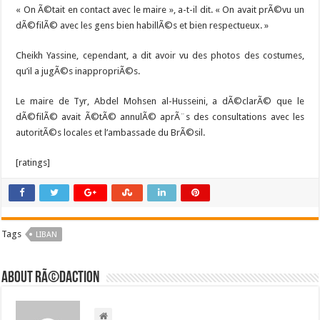
« On Ã©tait en contact avec le maire », a-t-il dit. « On avait prÃ©vu un
dÃ©filÃ© avec les gens bien habillÃ©s et bien respectueux. »
Cheikh Yassine, cependant, a dit avoir vu des photos des costumes,
qu’il a jugÃ©s inappropriÃ©s.
Le maire de Tyr, Abdel Mohsen al-Husseini, a dÃ©clarÃ© que le
dÃ©filÃ© avait Ã©tÃ© annulÃ© aprÃ¨s des consultations avec les
autoritÃ©s locales et l’ambassade du BrÃ©sil.
[ratings]
Tags
LIBAN
About RÃ©daction