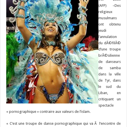
(AFP) –
Des
religieux
musulmans
ont obtenu
jeudi
l’annulation
du dÃ©filÃ©
d’une troupe
brÃ©silienne
de danseurs
de samba
dans la ville
de Tyr, dans
le sud du
Liban, en
critiquant un
spectacle
« pornographique » contraire aux valeurs de l’islam.
« C’est une troupe de danse pornographique qui va Ã l’encontre de