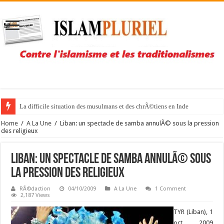
La difficile situation des musulmans et des chrÃ©tiens en Inde
Home
/
A La Une
/
Liban: un spectacle de samba annulÃ© sous la pression
des religieux
Liban: un spectacle de samba annulÃ© sous
la pression des religieux
RÃ©daction
04/10/2009
A La Une
1 Comment
2,187 Views
TYR (Liban), 1
oct 2009