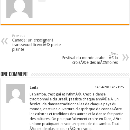
Previous
Canada: un enseignant
transsexuel licenciÃ© porte
plainte
Next
Festival du monde arabe : Ã€ la
croisÃ©e des mÃ©moires
One comment
Leila
14/04/2010 at 21:25
La Samba, c’est gai et rythmÃ©. C’est la danse
traditionnelle du Bresil. J’assiste chaque annÃ©e Ã un
festival de danses traditionnelles de chaque pays du
monde, c’est une ouverture d’esprit que de connaÃ®tre
les cultures et traditions des autres et la danse fait partie
des cultures. On peut parfaitement croire en Dien, Ãªtre
un bon pratiquant et voir un spectacle de samba! Tout
Ã§a est de plus en plus rÃ©trograde.