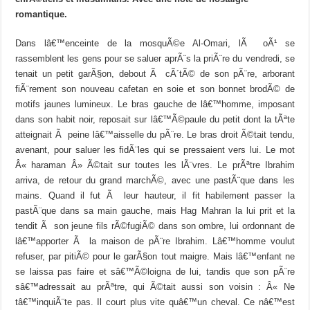
romantique.
Dans lâ€™enceinte de la mosquÃ©e Al-Omari, lÃ oÃ¹ se
rassemblent les gens pour se saluer aprÃ¨s la priÃ¨re du vendredi, se
tenait un petit garÃ§on, debout Ã cÃ´tÃ© de son pÃ¨re, arborant
fiÃ¨rement son nouveau cafetan en soie et son bonnet brodÃ© de
motifs jaunes lumineux. Le bras gauche de lâ€™homme, imposant
dans son habit noir, reposait sur lâ€™Ã©paule du petit dont la tÃªte
atteignait Ã peine lâ€™aisselle du pÃ¨re. Le bras droit Ã©tait tendu,
avenant, pour saluer les fidÃ¨les qui se pressaient vers lui. Le mot
Â« haraman Â» Ã©tait sur toutes les lÃ¨vres. Le prÃªtre Ibrahim
arriva, de retour du grand marchÃ©, avec une pastÃ¨que dans les
mains. Quand il fut Ã leur hauteur, il fit habilement passer la
pastÃ¨que dans sa main gauche, mais Hag Mahran la lui prit et la
tendit Ã son jeune fils rÃ©fugiÃ© dans son ombre, lui ordonnant de
lâ€™apporter Ã la maison de pÃ¨re Ibrahim. Lâ€™homme voulut
refuser, par pitiÃ© pour le garÃ§on tout maigre. Mais lâ€™enfant ne
se laissa pas faire et sâ€™Ã©loigna de lui, tandis que son pÃ¨re
sâ€™adressait au prÃªtre, qui Ã©tait aussi son voisin : Â« Ne
tâ€™inquiÃ¨te pas. Il court plus vite quâ€™un cheval. Ce nâ€™est