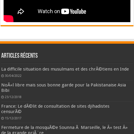
Articles récents
La difficile situation des musulmans et des chrÃ©tiens en Inde
30/04/2022
NoÃ«l libre mais sous bonne garde pour la Pakistanaise Asia
Bibi
23/12/2018
France: Le dÃ©lit de consultation de sites djihadistes
censurÃ©
15/12/2017
Fermeture de la mosquÃ©e Sounna Ã Marseille, le Â« test Â»
de la grande priÃ¨re