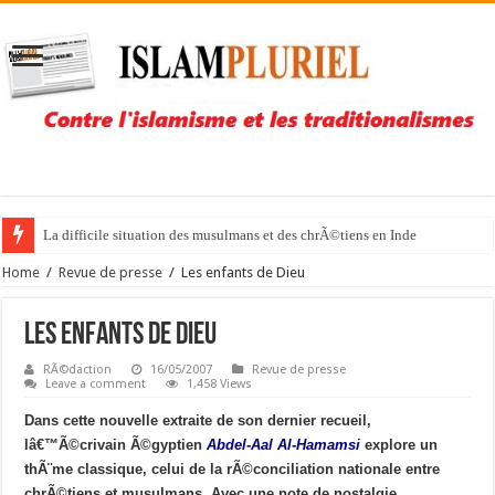
La difficile situation des musulmans et des chrÃ©tiens en Inde
Home
/
Revue de presse
/
Les enfants de Dieu
Les enfants de Dieu
RÃ©daction
16/05/2007
Revue de presse
Leave a comment
1,458 Views
Dans cette nouvelle extraite de son dernier recueil,
lâ€™Ã©crivain Ã©gyptien
Abdel-Aal Al-Hamamsi
explore un
thÃ¨me classique, celui de la rÃ©conciliation nationale entre
chrÃ©tiens et musulmans. Avec une note de nostalgie