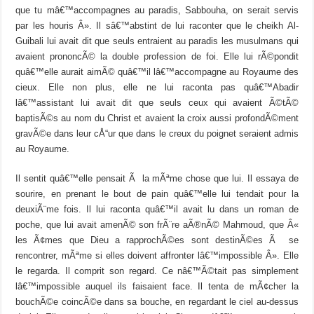
que tu mâ€™accompagnes au paradis, Sabbouha, on serait servis
par les houris Â». Il sâ€™abstint de lui raconter que le cheikh Al-
Guibali lui avait dit que seuls entraient au paradis les musulmans qui
avaient prononcÃ© la double profession de foi. Elle lui rÃ©pondit
quâ€™elle aurait aimÃ© quâ€™il lâ€™accompagne au Royaume des
cieux. Elle non plus, elle ne lui raconta pas quâ€™Abadir
lâ€™assistant lui avait dit que seuls ceux qui avaient Ã©tÃ©
baptisÃ©s au nom du Christ et avaient la croix aussi profondÃ©ment
gravÃ©e dans leur cÅ“ur que dans le creux du poignet seraient admis
au Royaume.
Il sentit quâ€™elle pensait Ã la mÃªme chose que lui. Il essaya de
sourire, en prenant le bout de pain quâ€™elle lui tendait pour la
deuxiÃ¨me fois. Il lui raconta quâ€™il avait lu dans un roman de
poche, que lui avait amenÃ© son frÃ¨re aÃ®nÃ© Mahmoud, que Â«
les Ã¢mes que Dieu a rapprochÃ©es sont destinÃ©es Ã se
rencontrer, mÃªme si elles doivent affronter lâ€™impossible Â». Elle
le regarda. Il comprit son regard. Ce nâ€™Ã©tait pas simplement
lâ€™impossible auquel ils faisaient face. Il tenta de mÃ¢cher la
bouchÃ©e coincÃ©e dans sa bouche, en regardant le ciel au-dessus