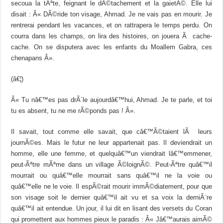
secoua la tÃªte, feignant le dÃ©tachement et la gaietÃ©. Elle lui
disait : Â« DÃ©ride ton visage, Ahmad. Je ne vais pas en mourir. Je
rentrerai pendant les vacances, et on rattrapera le temps perdu. On
courra dans les champs, on lira des histoires, on jouera Ã cache-
cache. On se disputera avec les enfants du Moallem Gabra, ces
chenapans Â».
(â€¦)
Â« Tu nâ€™es pas drÃ´le aujourdâ€™hui, Ahmad. Je te parle, et toi
tu es absent, tu ne me rÃ©ponds pas ! Â».
Il savait, tout comme elle savait, que câ€™Ã©taient lÃ leurs
journÃ©es. Mais le futur ne leur appartenait pas. Il deviendrait un
homme, elle une femme, et quelquâ€™un viendrait lâ€™emmener,
peut-Ãªtre mÃªme dans un village Ã©loignÃ©. Peut-Ãªtre quâ€™il
mourrait ou quâ€™elle mourrait sans quâ€™il ne la voie ou
quâ€™elle ne le voie. Il espÃ©rait mourir immÃ©diatement, pour que
son visage soit le dernier quâ€™il ait vu et sa voix la derniÃ¨re
quâ€™il ait entendue. Un jour, il lui dit en lisant des versets du Coran
qui promettent aux hommes pieux le paradis : Â« Jâ€™aurais aimÃ©