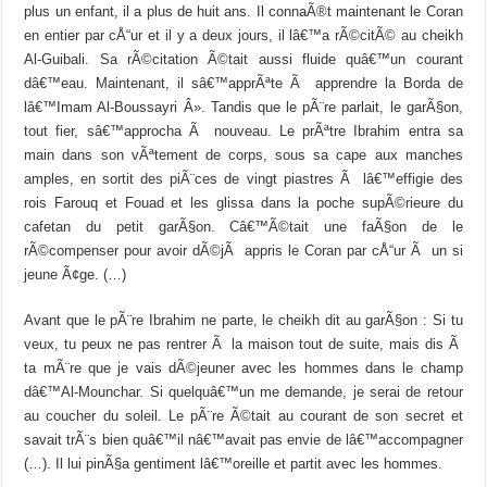
plus un enfant, il a plus de huit ans. Il connaÃ®t maintenant le Coran
en entier par cÅ“ur et il y a deux jours, il lâ€™a rÃ©citÃ© au cheikh
Al-Guibali. Sa rÃ©citation Ã©tait aussi fluide quâ€™un courant
dâ€™eau. Maintenant, il sâ€™apprÃªte Ã apprendre la Borda de
lâ€™Imam Al-Boussayri Â». Tandis que le pÃ¨re parlait, le garÃ§on,
tout fier, sâ€™approcha Ã nouveau. Le prÃªtre Ibrahim entra sa
main dans son vÃªtement de corps, sous sa cape aux manches
amples, en sortit des piÃ¨ces de vingt piastres Ã lâ€™effigie des
rois Farouq et Fouad et les glissa dans la poche supÃ©rieure du
cafetan du petit garÃ§on. Câ€™Ã©tait une faÃ§on de le
rÃ©compenser pour avoir dÃ©jÃ appris le Coran par cÅ“ur Ã un si
jeune Ã¢ge. (…)
Avant que le pÃ¨re Ibrahim ne parte, le cheikh dit au garÃ§on : Si tu
veux, tu peux ne pas rentrer Ã la maison tout de suite, mais dis Ã
ta mÃ¨re que je vais dÃ©jeuner avec les hommes dans le champ
dâ€™Al-Mounchar. Si quelquâ€™un me demande, je serai de retour
au coucher du soleil. Le pÃ¨re Ã©tait au courant de son secret et
savait trÃ¨s bien quâ€™il nâ€™avait pas envie de lâ€™accompagner
(…). Il lui pinÃ§a gentiment lâ€™oreille et partit avec les hommes.