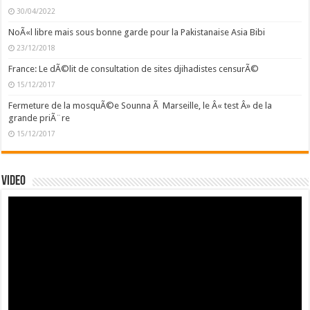
30/04/2022
NoÃ«l libre mais sous bonne garde pour la Pakistanaise Asia Bibi
23/12/2018
France: Le dÃ©lit de consultation de sites djihadistes censurÃ©
15/12/2017
Fermeture de la mosquÃ©e Sounna Ã Marseille, le Â« test Â» de la
grande priÃ¨re
15/12/2017
Video