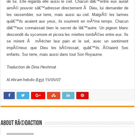
de lui. Elle regarda elle aussi le ciel. Chacun dâ€™entre eux aurait
aimÃ© pouvoir sâ€™adresser directement Ã Dieu, lui demander de
les rassembler, sur terre, mais aussi au ciel. MalgrÃ© les larmes
quâ€™ils avaient aux yeux, ils sourirent en mÃªme temps. Chacun
dâ€™eux connaissait bien le secret de lâ€™autre. Un pigeon blanc
descendit du sycomore et picora les miettes tombÃ©es entre eux. Ils
se mirent Ã mÃ¢cher leur pain et le sel, avec un sentiment
impÃ©rieux que Dieu les bÃ©nissait, quâ€™ils Ã©taient Ses
enfants. Sur terre, mais aussi dans tout Son Royaume.
Traduction de Dina Heshmat
Al Ahram hebdo (Egy) 15/05/07
About RÃ©daction