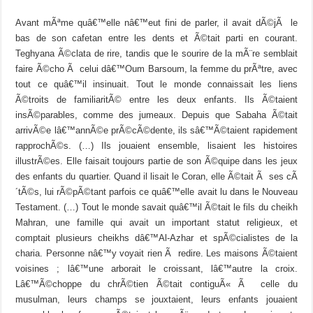
Avant mÃªme quâ€™elle nâ€™eut fini de parler, il avait dÃ©jÃ le
bas de son cafetan entre les dents et Ã©tait parti en courant.
Teghyana Ã©clata de rire, tandis que le sourire de la mÃ¨re semblait
faire Ã©cho Ã celui dâ€™Oum Barsoum, la femme du prÃªtre, avec
tout ce quâ€™il insinuait. Tout le monde connaissait les liens
Ã©troits de familiaritÃ© entre les deux enfants. Ils Ã©taient
insÃ©parables, comme des jumeaux. Depuis que Sabaha Ã©tait
arrivÃ©e lâ€™annÃ©e prÃ©cÃ©dente, ils sâ€™Ã©taient rapidement
rapprochÃ©s. (…) Ils jouaient ensemble, lisaient les histoires
illustrÃ©es. Elle faisait toujours partie de son Ã©quipe dans les jeux
des enfants du quartier. Quand il lisait le Coran, elle Ã©tait Ã ses cÃ
´tÃ©s, lui rÃ©pÃ©tant parfois ce quâ€™elle avait lu dans le Nouveau
Testament. (…) Tout le monde savait quâ€™il Ã©tait le fils du cheikh
Mahran, une famille qui avait un important statut religieux, et
comptait plusieurs cheikhs dâ€™Al-Azhar et spÃ©cialistes de la
charia. Personne nâ€™y voyait rien Ã redire. Les maisons Ã©taient
voisines ; lâ€™une arborait le croissant, lâ€™autre la croix.
Lâ€™Ã©choppe du chrÃ©tien Ã©tait contiguÃ« Ã celle du
musulman, leurs champs se jouxtaient, leurs enfants jouaient