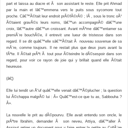
part et laissa au diacre et Ã son assistant le reste. Elle prit Ahmad
par la main et lâ€™emmena vers le puits sous sycomore tout
proche. Câ€™Ã©tait leur endroit prÃ©fÃ©rÃ© ; lÃ , sous le tronc oÃ¹
Ã©taient gravÃ©s leurs noms, lâ€™un accompagnÃ© dâ€™une
croix, lâ€™autre dâ€™un croissant. Avant mÃªme dâ€™entamer sa
premiÃ¨re bouchÃ©e, il entrevit une lueur de tristesse dans son
regard. Il se dit quâ€™elle sâ€™Ã©tait Ã nouveau souvenue de sa
mÃ¨re, comme toujours. Il ne restait plus que deux jours avant la
fÃªte. Il Ã©tait prÃªt Ã tout pour Ã©teindre le dÃ©sespoir dans son
regard, pour voir ce rayon de joie qui y brillait quand elle Ã©tait
heureuse.
(â€¦)
Elle lui tendit un Å“uf quâ€™elle venait dâ€™Ã©plucher ; la question
lui Ã©chappa malgrÃ© lui : Â« Quâ€™est-ce que tu as, Sabbouha ?
Â».
La nouvelle le prit au dÃ©pourvu. Elle avait entendu son oncle, le
prÃªtre Ibrahim, demander Ã son neveu, Attiya, dâ€™aller Ã
Assiout retirer un document pour y faire entrer la petite au CollÃ¨ge