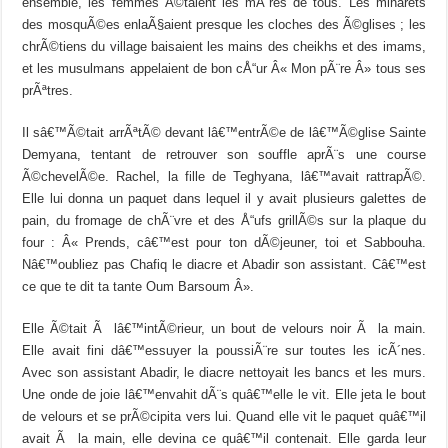
ensemble, les femmes Ã©taient les mÃ¨res de tous. Les minarets
des mosquÃ©es enlaÃ§aient presque les cloches des Ã©glises ; les
chrÃ©tiens du village baisaient les mains des cheikhs et des imams,
et les musulmans appelaient de bon cÅ“ur Â« Mon pÃ¨re Â» tous ses
prÃªtres.
Il sâ€™Ã©tait arrÃªtÃ© devant lâ€™entrÃ©e de lâ€™Ã©glise Sainte
Demyana, tentant de retrouver son souffle aprÃ¨s une course
Ã©chevelÃ©e. Rachel, la fille de Teghyana, lâ€™avait rattrapÃ©.
Elle lui donna un paquet dans lequel il y avait plusieurs galettes de
pain, du fromage de chÃ¨vre et des Å“ufs grillÃ©s sur la plaque du
four : Â« Prends, câ€™est pour ton dÃ©jeuner, toi et Sabbouha.
Nâ€™oubliez pas Chafiq le diacre et Abadir son assistant. Câ€™est
ce que te dit ta tante Oum Barsoum Â».
Elle Ã©tait Ã lâ€™intÃ©rieur, un bout de velours noir Ã la main.
Elle avait fini dâ€™essuyer la poussiÃ¨re sur toutes les icÃ´nes.
Avec son assistant Abadir, le diacre nettoyait les bancs et les murs.
Une onde de joie lâ€™envahit dÃ¨s quâ€™elle le vit. Elle jeta le bout
de velours et se prÃ©cipita vers lui. Quand elle vit le paquet quâ€™il
avait Ã la main, elle devina ce quâ€™il contenait. Elle garda leur