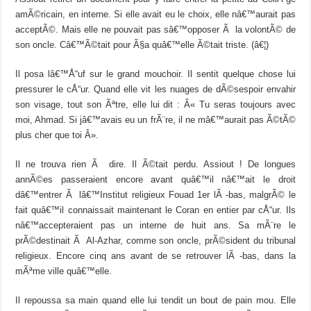
amÃ©ricain, en interne. Si elle avait eu le choix, elle nâ€™aurait pas
acceptÃ©. Mais elle ne pouvait pas sâ€™opposer Ã la volontÃ© de
son oncle. Câ€™Ã©tait pour Ã§a quâ€™elle Ã©tait triste. (â€¦)
Il posa lâ€™Å“uf sur le grand mouchoir. Il sentit quelque chose lui
pressurer le cÅ“ur. Quand elle vit les nuages de dÃ©sespoir envahir
son visage, tout son Ãªtre, elle lui dit : Â« Tu seras toujours avec
moi, Ahmad. Si jâ€™avais eu un frÃ¨re, il ne mâ€™aurait pas Ã©tÃ©
plus cher que toi Â».
Il ne trouva rien Ã dire. Il Ã©tait perdu. Assiout ! De longues
annÃ©es passeraient encore avant quâ€™il nâ€™ait le droit
dâ€™entrer Ã lâ€™Institut religieux Fouad 1er lÃ -bas, malgrÃ© le
fait quâ€™il connaissait maintenant le Coran en entier par cÅ“ur. Ils
nâ€™accepteraient pas un interne de huit ans. Sa mÃ¨re le
prÃ©destinait Ã Al-Azhar, comme son oncle, prÃ©sident du tribunal
religieux. Encore cinq ans avant de se retrouver lÃ -bas, dans la
mÃªme ville quâ€™elle.
Il repoussa sa main quand elle lui tendit un bout de pain mou. Elle