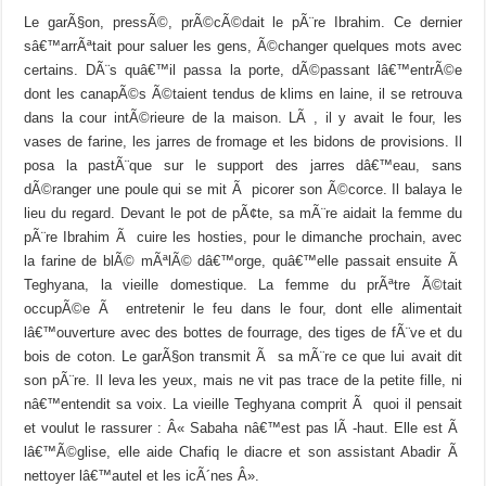
Le garÃ§on, pressÃ©, prÃ©cÃ©dait le pÃ¨re Ibrahim. Ce dernier
sâ€™arrÃªtait pour saluer les gens, Ã©changer quelques mots avec
certains. DÃ¨s quâ€™il passa la porte, dÃ©passant lâ€™entrÃ©e
dont les canapÃ©s Ã©taient tendus de klims en laine, il se retrouva
dans la cour intÃ©rieure de la maison. LÃ , il y avait le four, les
vases de farine, les jarres de fromage et les bidons de provisions. Il
posa la pastÃ¨que sur le support des jarres dâ€™eau, sans
dÃ©ranger une poule qui se mit Ã picorer son Ã©corce. Il balaya le
lieu du regard. Devant le pot de pÃ¢te, sa mÃ¨re aidait la femme du
pÃ¨re Ibrahim Ã cuire les hosties, pour le dimanche prochain, avec
la farine de blÃ© mÃªlÃ© dâ€™orge, quâ€™elle passait ensuite Ã
Teghyana, la vieille domestique. La femme du prÃªtre Ã©tait
occupÃ©e Ã entretenir le feu dans le four, dont elle alimentait
lâ€™ouverture avec des bottes de fourrage, des tiges de fÃ¨ve et du
bois de coton. Le garÃ§on transmit Ã sa mÃ¨re ce que lui avait dit
son pÃ¨re. Il leva les yeux, mais ne vit pas trace de la petite fille, ni
nâ€™entendit sa voix. La vieille Teghyana comprit Ã quoi il pensait
et voulut le rassurer : Â« Sabaha nâ€™est pas lÃ -haut. Elle est Ã
lâ€™Ã©glise, elle aide Chafiq le diacre et son assistant Abadir Ã
nettoyer lâ€™autel et les icÃ´nes Â».