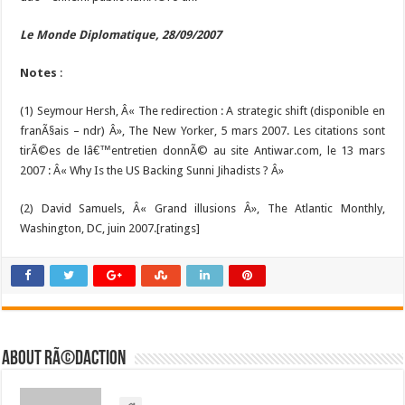
Le Monde Diplomatique, 28/09/2007
Notes
:
(1) Seymour Hersh, Â«
The redirection : A strategic shift (disponible en
franÃ§ais – ndr)
Â», The New Yorker, 5 mars 2007. Les citations sont
tirÃ©es de lâ€™entretien donnÃ© au site Antiwar.com, le 13 mars
2007 : Â«
Why Is the US Backing Sunni Jihadists
? Â»
(2) David Samuels, Â«
Grand illusions
Â», The Atlantic Monthly,
Washington, DC, juin 2007.[ratings]
About RÃ©daction