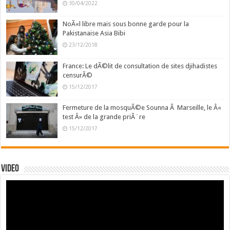
30/04/2022
NoÃ«l libre mais sous bonne garde pour la
Pakistanaise Asia Bibi
23/12/2018
France: Le dÃ©lit de consultation de sites djihadistes
censurÃ©
15/12/2017
Fermeture de la mosquÃ©e Sounna Ã Marseille, le Â«
test Â» de la grande priÃ¨re
15/12/2017
Video