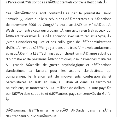
? Parce quâ€™ils sont des alliÃ©s potentiels contre le Hezbollah. Â»
Ces rÃ©vÃ©lations sont confirmÃ©es par le journaliste David
Samuels (2). Alors que le succÃ¨s des dÃ©mocrates aux Ã©lections
de novembre 2006 au CongrÃ¨s avait suscitÃ© un vif dÃ©bat Ã
Washington entre ceux qui croyaient Ã une victoire en Irak et ceux qui
Ã©taient favorables Ã la nÃ©gociation avec lâ€™Iran et la Syrie, Â«
[Mme Condoleezza] Rice et ses collÃ¨gues de lâ€™administration
dÃ©cidÃ¨rent de sâ€™engager dans une troisiÃ¨me voie audacieuse
et risquÃ©e. (…) Lâ€™administration choisit un mÃ©lange subtil de
diplomatie et de pressions Ã©conomiques, dâ€™exercices militaires
Ã grande Ã©chelle, de guerre psychologique et dâ€™actions
clandestines. La facture pour les actions clandestines, qui
comprennent le financement de mouvements confessionnels et
paramilitaires en Irak, en Iran, au Liban et dans les territoires
palestiniens, se monterait Ã 300 millions de dollars. Ils sont payÃ©s
par lâ€™Arabie saoudite et dâ€™autres pays concernÃ©s du Golfe.
Â»
DÃ©sormais, lâ€™Iran a remplacÃ© Al-Qaida dans le rÃ´le
dâ€™ennemi public numÃ©ro un.