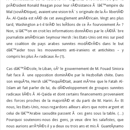
prÃ©sident Ronald Reagan pour leur rÃ©sistance Ã lâ€™empire du
Mal (soviÃ©tique), avaient une vision trÃ¨s originale de la Â« libertÃ©
Â». Al-Qaida est nÃ© de cet aveuglement amÃ©ricain. Vingt ans plus
tard, Washington a-t-il tirÃ© les leÃ§ons de ce Â« fourvoiement Â» ?
Non, si lâ€™on en croit les informations donnÃ©es par le cÃ©lÃ¨bre
journaliste amÃ©ricain Seymour Hersh : les Etats-Unis ont mis sur pied
une coalition de pays arabes sunnites modÃ©rÃ©s dans le but
dâ€™aider tous les mouvements anti-iraniens et antichiites – y
compris les plus Â« radicaux Â» (1).
Cas dâ€™Ã©cole, le Liban, oÃ¹ le gouvernement de M. Fouad Siniora
fait face Ã une opposition dominÃ©e par le Hezbollah chiite. Dans
son enquÃªte, Hersh sâ€™inquiÃ©tait, avant mÃªme que le Fatah Al-
Islam ait fait parler de lui, du dÃ©veloppement de groupes sunnites
radicaux liÃ©s Ã Al-Qaida et dont certains financements provenaient
des forces proches de la majoritÃ© et du parti de M. Hariri. Â« Et
nous, les Etats-Unis, nous regardons ailleurs alors que notre argent et
celui de lâ€™Arabie saoudite passent Ã ces gens sous la table. (…)
Pourquoi soutenons-nous des gens, je veux dire les salafistes, que
nous aurions arrÃªtÃ©s il y a deux ou trois ans et mis Ã GuantÃ¡namo