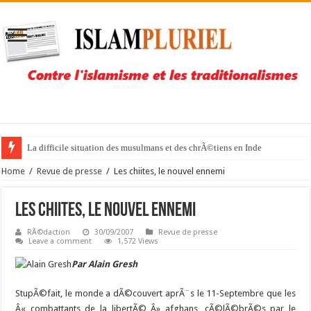
La difficile situation des musulmans et des chrÃ©tiens en Inde
Home
/
Revue de presse
/
Les chiites, le nouvel ennemi
Les chiites, le nouvel ennemi
RÃ©daction
30/09/2007
Revue de presse
Leave a comment
1,572 Views
Par Alain Gresh
StupÃ©fait, le monde a dÃ©couvert aprÃ¨s le 11-Septembre que les
Â« combattants de la libertÃ© Â» afghans, cÃ©lÃ©brÃ©s par le