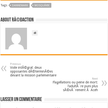
Tags
DANNEMARK
MOSQUÃ©E
About RÃ©daction
Previous
Voile intÃ©gral: deux
opposantes dÃ©terminÃ©es
devant la mission parlementaire
Next
Flagellations ou peine de mort:
l’adultÃ¨re puni plus
sÃ©vÃ¨rement Ã Aceh
Laisser un commentaire