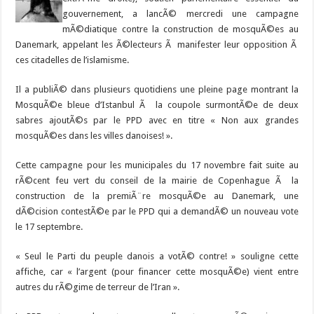
gouvernement, a lancÃ© mercredi une campagne
mÃ©diatique contre la construction de mosquÃ©es au
Danemark, appelant les Ã©lecteurs Ã manifester leur opposition Ã
ces citadelles de l’islamisme.
Il a publiÃ© dans plusieurs quotidiens une pleine page montrant la
MosquÃ©e bleue d’Istanbul Ã la coupole surmontÃ©e de deux
sabres ajoutÃ©s par le PPD avec en titre « Non aux grandes
mosquÃ©es dans les villes danoises! ».
Cette campagne pour les municipales du 17 novembre fait suite au
rÃ©cent feu vert du conseil de la mairie de Copenhague Ã la
construction de la premiÃ¨re mosquÃ©e au Danemark, une
dÃ©cision contestÃ©e par le PPD qui a demandÃ© un nouveau vote
le 17 septembre.
« Seul le Parti du peuple danois a votÃ© contre! » souligne cette
affiche, car « l’argent (pour financer cette mosquÃ©e) vient entre
autres du rÃ©gime de terreur de l’Iran ».