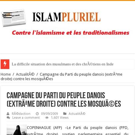
La difficile situation des musulmans et des chrÃ©tiens en Inde
Home
/
ActualitÃ©
/
Campagne du Parti du peuple danois (extrÃªme
droite) contre les mosquÃ©es
Campagne du Parti du peuple danois
(extrÃªme droite) contre les mosquÃ©es
RÃ©daction
09/09/2009
ActualitÃ©
Leave a comment
1,601 Views
COPENHAGUE (AFP) –
Le Parti du peuple danois (PPD,
extrÃªme droite), soutien parlementaire essentiel du