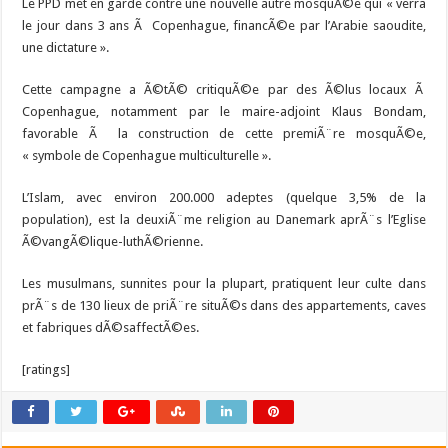
Le PPD met en garde contre une nouvelle autre mosquÃ©e qui « verra
le jour dans 3 ans Ã Copenhague, financÃ©e par l’Arabie saoudite,
une dictature ».
Cette campagne a Ã©tÃ© critiquÃ©e par des Ã©lus locaux Ã
Copenhague, notamment par le maire-adjoint Klaus Bondam,
favorable Ã la construction de cette premiÃ¨re mosquÃ©e,
« symbole de Copenhague multiculturelle ».
L’Islam, avec environ 200.000 adeptes (quelque 3,5% de la
population), est la deuxiÃ¨me religion au Danemark aprÃ¨s l’Eglise
Ã©vangÃ©lique-luthÃ©rienne.
Les musulmans, sunnites pour la plupart, pratiquent leur culte dans
prÃ¨s de 130 lieux de priÃ¨re situÃ©s dans des appartements, caves
et fabriques dÃ©saffectÃ©es.
[ratings]