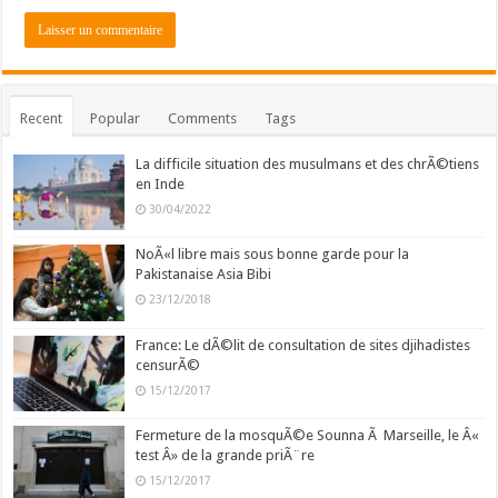
Recent
Popular
Comments
Tags
La difficile situation des musulmans et des chrÃ©tiens
en Inde
30/04/2022
NoÃ«l libre mais sous bonne garde pour la
Pakistanaise Asia Bibi
23/12/2018
France: Le dÃ©lit de consultation de sites djihadistes
censurÃ©
15/12/2017
Fermeture de la mosquÃ©e Sounna Ã Marseille, le Â«
test Â» de la grande priÃ¨re
15/12/2017