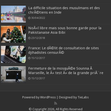
La difficile situation des musulmans et des
chrÃ©tiens en Inde
30/04/2022
NoÃ«l libre mais sous bonne garde pour la
Pakistanaise Asia Bibi
23/12/2018
France: Le dÃ©lit de consultation de sites
djihadistes censurÃ©
15/12/2017
Fermeture de la mosquÃ©e Sounna Ã
Marseille, le Â« test Â» de la grande priÃ¨re
15/12/2017
Powered by
WordPress
| Designed by
TieLabs
© Copyright 2026, All Rights Reserved