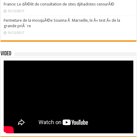
France: Le dÃ©lit de consultation de sites djihadistes censurÃ©
15/12/2017
Fermeture de la mosquÃ©e Sounna Ã Marseille, le Â« test Â» de la
grande priÃ¨re
15/12/2017
Video