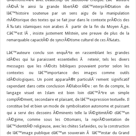
rÃ©vÃ¨le ainsi la grande libertÃ© dâ€™interprÃ©tation de
lâ€™histoire soutenue par un sens aigu de la manipulation
rhÃ©torique des textes qui se fait jour dans le contexte prÃ©cis des
Ã‰tats islamiques non arabes Ã partir de la fin du Moyen Ã‚ge.
Câ€™est lÃ , insiste justement Milstein, une preuve de plus de la
remarquable capacitÃ© de syncrÃ©tisme culturel de ces Ã‰tats.
Lâ€™auteure conclu son enquÃªte en rassemblant les grandes
idÃ©es qui lui paraissent essentielles Ã retenir, tels les divers
messages que les rÃ©cits bibliques pouvaient porter selon les
contextes ou lâ€™importance des images comme outils
idÃ©ologiques. Un point apparaÃ®t particuliÃ¨rement significatif
cependant dans cette conclusion Ã©laborÃ©e : en fin de compte, le
langage visuel en Islam est bien loin dâ€™Ãªtre un simple
complÃ©ment, secondaire et plaisant, de lâ€™expression textuelle. Il
constitue bel et bien un mode de symbolisation autonome et puissant
qui a servi des desseins Ã©minents telle la lÃ©gitimitÃ© dâ€™un
rÃ©gime, comme sous les Ottomans, la reprÃ©sentation de
lâ€™identitÃ© religieuse, avec les chiites Safavides, ou la construction
de lâ€™image publique dâ€™un souverain Ã lâ€™instar du Grand