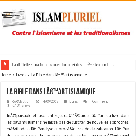
La difficile situation des musulmans et des chrÃ©tiens en Inde
Home
/
Livres
/
La Bible dans lâ€™art islamique
La Bible dans lâ€™art islamique
RÃ©daction
14/09/2008
Livres
1 Comment
6,131 Views
I
nÃ©puisable et fascinant sujet dâ€™Ã©tude, lâ€™art du livre dans
les pays musulmans ne laisse pas de susciter de nouvelles approches,
mÃ©thodes dâ€™analyse et procÃ©dures de classification. Lâ€™un
des aspects scientifiques essentiels de ce domaine reste Ã©videment