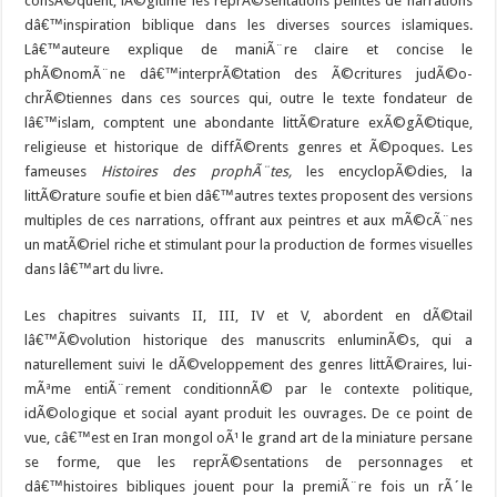
consÃ©quent, lÃ©gitime les reprÃ©sentations peintes de narrations
dâ€™inspiration biblique dans les diverses sources islamiques.
Lâ€™auteure explique de maniÃ¨re claire et concise le
phÃ©nomÃ¨ne dâ€™interprÃ©tation des Ã©critures judÃ©o-
chrÃ©tiennes dans ces sources qui, outre le texte fondateur de
lâ€™islam, comptent une abondante littÃ©rature exÃ©gÃ©tique,
religieuse et historique de diffÃ©rents genres et Ã©poques. Les
fameuses
Histoires des prophÃ¨tes,
les encyclopÃ©dies, la
littÃ©rature soufie et bien dâ€™autres textes proposent des versions
multiples de ces narrations, offrant aux peintres et aux mÃ©cÃ¨nes
un matÃ©riel riche et stimulant pour la production de formes visuelles
dans lâ€™art du livre.
Les chapitres suivants II, III, IV et V, abordent en dÃ©tail
lâ€™Ã©volution historique des manuscrits enluminÃ©s, qui a
naturellement suivi le dÃ©veloppement des genres littÃ©raires, lui-
mÃªme entiÃ¨rement conditionnÃ© par le contexte politique,
idÃ©ologique et social ayant produit les ouvrages. De ce point de
vue, câ€™est en Iran mongol oÃ¹ le grand art de la miniature persane
se forme, que les reprÃ©sentations de personnages et
dâ€™histoires bibliques jouent pour la premiÃ¨re fois un rÃ´le