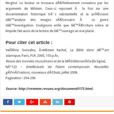
Moghol. Le lecteur se trouvera dÃ©finitivement convaincu par les
arguments de Milstein. Ceux-ci reposent Ã la fois sur une
documentation historique trÃ¨s substantielle et la prÃ©cision
dâ€™analyse des images nÃ©cessaire Ã ce genre
dâ€™investigation. Soulignons enfin que lâ€™Ã©criture sobre et
limpide fait aussi de la lecture de lâ€™ouvrage un vrai plaisir.
Pour citer cet article :
ValÃ©rie Gonzalez, Â«Milstein Rachel,
La Bible dans lâ€™art
islamique
, Paris, PUF, 2005, 155 p.Â»,
Revue des mondes musulmans et de la MÃ©diterranÃ©e
[En ligne],
NÂ°123 –
Intellectuels de l’islam contemporain. Nouvelles
gÃ©nÃ©rations, nouveaux dÃ©bats
, juillet 2008.
Pagination : 294-296
Source: http://remmm.revues.org/document5173.html.