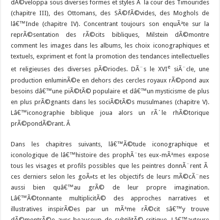
dÃ©veloppa sous diverses formes et styles Ã la cour des Timourides
(chapitre III), des Ottomans, des SÃ©fÃ©vides, des Moghols de
lâ€™Inde (chapitre IV). Concentrant toujours son enquÃªte sur la
reprÃ©sentation des rÃ©cits bibliques, Milstein dÃ©montre
comment les images dans les albums, les choix iconographiques et
textuels, expriment et font la promotion des tendances intellectuelles
e
et religieuses des diverses pÃ©riodes. DÃ¨s le XVI
siÃ¨cle, une
production enluminÃ©e en dehors des cercles royaux rÃ©pond aux
besoins dâ€™une piÃ©tÃ© populaire et dâ€™un mysticisme de plus
en plus prÃ©gnants dans les sociÃ©tÃ©s musulmanes (chapitre V).
Lâ€™iconographie biblique joua alors un rÃ´le rhÃ©torique
prÃ©pondÃ©rant. Â
Dans les chapitres suivants, lâ€™Ã©tude iconographique et
iconologique de lâ€™histoire des prophÃ¨tes eux-mÃªmes expose
tous les visages et profils possibles que les peintres donnÃ¨rent Ã
ces derniers selon les goÃ»ts et les objectifs de leurs mÃ©cÃ¨nes
aussi bien quâ€™au grÃ© de leur propre imagination.
Lâ€™Ã©tonnante multiplicitÃ© des approches narratives et
illustratives inspirÃ©es par un mÃªme rÃ©cit sâ€™y trouve
dÃ©montrÃ©e avec beaucoup de subtilitÃ© critique. Lâ€™auteure