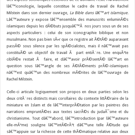
lâ€™iconologie, laquelle constitue le cadre de travail de Rachel
Milstein dans son dernier ouvrage,
La Bible dans lâ€™art islamique.
Lâ€™auteure y expose lâ€™ensemble des manuscrits enluminÃ©s
islamiques depuis les dÃ©buts jusquâ€™Ã nos jours sous un de ses
aspects particuliers : celui de son iconographie biblique et non
musulmane. Non pas bien sÃ»r que ce registre ait Ã©tÃ© auparavant
passÃ© sous silence par les spÃ©cialistes, mais il nâ€™avait pas
constituÃ© un objectif de travail Ã part entiÃ¨re. Une enquÃªte
ciblÃ©e restait Ã faire, et dâ€™avoir prÃ©sentÃ© lâ€™art en
question sous lâ€™angle de ses Ã©lÃ©ments prÃ©-islamiques
nâ€™est quâ€™un des nombreux mÃ©rites de lâ€™ouvrage de
Rachel Milstein.
Celle-ci articule logiquement son propos en deux parties selon les
deux critÃ¨res distincts mais corollaires du contexte littÃ©raire de la
miniature en Islam et de lâ€™interprÃ©tation par les peintres des
narrations empruntÃ©es aux textes sacrÃ©s du judaÃ¯sme et du
christianisme. Tout dâ€™abord, lâ€™introduction (par lâ€™auteure
elle-mÃªme) souligne lâ€™intÃ©rÃªt dâ€™une telle Ã©tude qui
sâ€™appuie sur la richesse de cette thÃ©matique relative aux deux