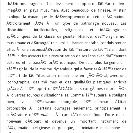
rhÃ©torique significatif et deviennent un topos de lâ€™art du livre
imagÃ© en pays musulman. Avec beaucoup de finesse, Milstein
explique la dynamique de dÃ©veloppement de cette thÃ©matique
Ã©troitement liÃ©e Ã un type de patronage nouveau. Les
dispositions intellectuelles, religieuses et idÃ©ologiques
spÃ©cifiques de la classe dirigeante ilkhanide, dâ€™origine non
musulmane et Ã©trangÃ¨re au milieu iranien et arabe, conduisirent en
effet Ã une reconsidÃ©ration de lâ€™histoire de lâ€™Islam dont
lâ€™un des aspects fut la revalorisation de ses liens avec dâ€™autres
cultures et le passÃ© prÃ©-islamique. De fait, plus largement, il
sâ€™agit lÃ de la mÃªme dynamique qui a favorisÃ© lâ€™essor de
lâ€™art de lâ€™illustration musulmane en gÃ©nÃ©ral, avec une
iconographie, des thÃ¨mes et des qualitÃ©s plastiques enrichis
grÃ¢ce Ã lâ€™apport dâ€™Ã©lÃ©ments exogÃ¨nes empruntÃ©s
Ã diverses sources civilisationnelles. Comme lâ€™auteure le souligne
bien, avant lâ€™invasion mongole, lâ€™enluminure Ã©tait
circonscrite Ã certains ouvrages seulement, principalement la
littÃ©rature dâ€™
adab
et Ã caractÃ¨re scientifique. Forte de ce
nouveau dÃ©part et devenue un important instrument de
lÃ©gitimation religieuse et politique, la miniature musulmane se