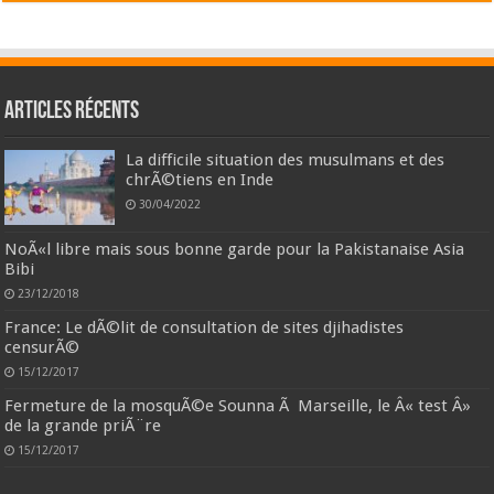
Articles récents
La difficile situation des musulmans et des
chrÃ©tiens en Inde
30/04/2022
NoÃ«l libre mais sous bonne garde pour la Pakistanaise Asia
Bibi
23/12/2018
France: Le dÃ©lit de consultation de sites djihadistes
censurÃ©
15/12/2017
Fermeture de la mosquÃ©e Sounna Ã Marseille, le Â« test Â»
de la grande priÃ¨re
15/12/2017