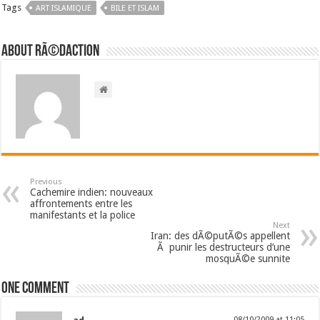
Tags
ART ISLAMIQUE
BILE ET ISLAM
About RÃ©daction
Previous
Cachemire indien: nouveaux
affrontements entre les
manifestants et la police
Next
Iran: des dÃ©putÃ©s appellent
Ã punir les destructeurs d’une
mosquÃ©e sunnite
One comment
08/10/2009 at 11:05