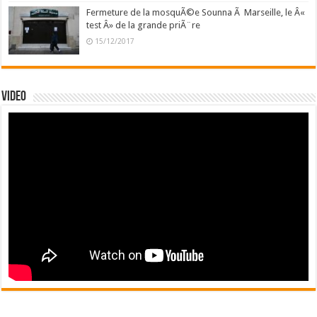
Fermeture de la mosquÃ©e Sounna Ã Marseille, le Â«
test Â» de la grande priÃ¨re
15/12/2017
Video