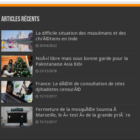
Articles récents
La difficile situation des musulmans et des
chrÃ©tiens en Inde
30/04/2022
NoÃ«l libre mais sous bonne garde pour la
Pakistanaise Asia Bibi
23/12/2018
France: Le dÃ©lit de consultation de sites
djihadistes censurÃ©
15/12/2017
Fermeture de la mosquÃ©e Sounna Ã
Marseille, le Â« test Â» de la grande priÃ¨re
15/12/2017