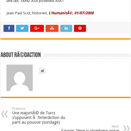
une laÃ¯citÃ© Â«Â positiveÂ Â»Â !
Jean-Paul Scot, historien,
L’HumanitÃ©, 01/07/2008
About RÃ©daction
Previous
Une majoritÃ© de Turcs
s’opposent Ã l’interdiction du
parti au pouvoir (sondage)
Next
Egypte: Mme la plombiere arrive