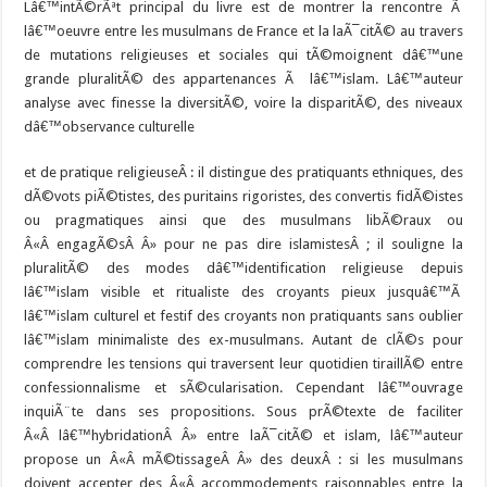
Lâ€™intÃ©rÃªt principal du livre est de montrer la rencontre Ã
lâ€™oeuvre entre les musulmans de France et la laÃ¯citÃ© au travers
de mutations religieuses et sociales qui tÃ©moignent dâ€™une
grande pluralitÃ© des appartenances Ã lâ€™islam. Lâ€™auteur
analyse avec finesse la diversitÃ©, voire la disparitÃ©, des niveaux
dâ€™observance culturelle
et de pratique religieuseÂ : il distingue des pratiquants ethniques, des
dÃ©vots piÃ©tistes, des puritains rigoristes, des convertis fidÃ©istes
ou pragmatiques ainsi que des musulmans libÃ©raux ou
Â«Â engagÃ©sÂ Â» pour ne pas dire islamistesÂ ; il souligne la
pluralitÃ© des modes dâ€™identification religieuse depuis
lâ€™islam visible et ritualiste des croyants pieux jusquâ€™Ã
lâ€™islam culturel et festif des croyants non pratiquants sans oublier
lâ€™islam minimaliste des ex-musulmans. Autant de clÃ©s pour
comprendre les tensions qui traversent leur quotidien tiraillÃ© entre
confessionnalisme et sÃ©cularisation. Cependant lâ€™ouvrage
inquiÃ¨te dans ses propositions. Sous prÃ©texte de faciliter
Â«Â lâ€™hybridationÂ Â» entre laÃ¯citÃ© et islam, lâ€™auteur
propose un Â«Â mÃ©tissageÂ Â» des deuxÂ : si les musulmans
doivent accepter des Â«Â accommodements raisonnables entre la