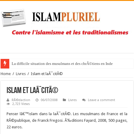
La difficile situation des musulmans et des chrÃ©tiens en Inde
Home
/
Livres
/
Islam et laÃ¯citÃ©
Islam et laÃ¯citÃ©
RÃ©daction
06/07/2008
Livres
Leave a comment
2,723 Views
Penser lâ€™islam dans la laÃ¯citÃ©. Les musulmans de France et la
RÃ©publique, de Franck Fregosi. Ã‰ditions Fayard, 2008, 500 pages,
22 euros.