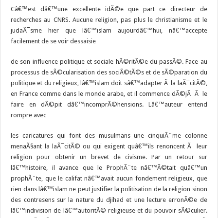
Câ€™est dâ€™une excellente idÃ©e que part ce directeur de
recherches au CNRS. Aucune religion, pas plus le christianisme et le
judaÃ¯sme hier que lâ€™islam aujourdâ€™hui, nâ€™accepte
facilement de se voir dessaisie
de son influence politique et sociale hÃ©ritÃ©e du passÃ©. Face au
processus de sÃ©cularisation des sociÃ©tÃ©s et de sÃ©paration du
politique et du religieux, lâ€™islam doit sâ€™adapter Ã la laÃ¯citÃ©,
en France comme dans le monde arabe, et il commence dÃ©jÃ Ã le
faire en dÃ©pit dâ€™incomprÃ©hensions. Lâ€™auteur entend
rompre avec
les caricatures qui font des musulmans une cinquiÃ¨me colonne
menaÃ§ant la laÃ¯citÃ© ou qui exigent quâ€™ils renoncent Ã leur
religion pour obtenir un brevet de civisme. Par un retour sur
lâ€™histoire, il avance que le ProphÃ¨te nâ€™Ã©tait quâ€™un
prophÃ¨te, que le califat nâ€™avait aucun fondement religieux, que
rien dans lâ€™islam ne peut justifier la politisation de la religion sinon
des contresens sur la nature du djihad et une lecture erronÃ©e de
lâ€™indivision de lâ€™autoritÃ© religieuse et du pouvoir sÃ©culier.