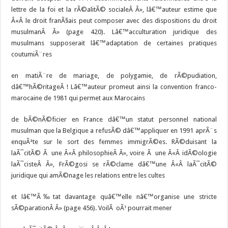
lettre de la foi et la rÃ©alitÃ© socialeÂ Â», lâ€™auteur estime que
Â«Â le droit franÃ§ais peut composer avec des dispositions du droit
musulmanÂ Â» (page 420). Lâ€™acculturation juridique des
musulmans supposerait lâ€™adaptation de certaines pratiques
coutumiÃ¨res
en matiÃ¨re de mariage, de polygamie, de rÃ©pudiation,
dâ€™hÃ©ritageÂ ! Lâ€™auteur promeut ainsi la convention franco-
marocaine de 1981 qui permet aux Marocains
de bÃ©nÃ©ficier en France dâ€™un statut personnel national
musulman que la Belgique a refusÃ© dâ€™appliquer en 1991 aprÃ¨s
enquÃªte sur le sort des femmes immigrÃ©es. RÃ©duisant la
laÃ¯citÃ© Ã une Â«Â philosophieÂ Â», voire Ã une Â«Â idÃ©ologie
laÃ¯cisteÂ Â», FrÃ©gosi se rÃ©clame dâ€™une Â«Â laÃ¯citÃ©
juridique qui amÃ©nage les relations entre les cultes
et lâ€™Ã‰tat davantage quâ€™elle nâ€™organise une stricte
sÃ©parationÂ Â» (page 456). VoilÃ oÃ¹ pourrait mener