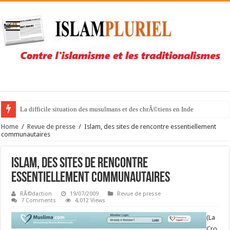
La difficile situation des musulmans et des chrÃ©tiens en Inde
Home
/
Revue de presse
/
Islam, des sites de rencontre essentiellement
communautaires
Islam, des sites de rencontre
essentiellement communautaires
RÃ©daction
19/07/2009
Revue de presse
7 Comments
4,012 Views
(La
Cro