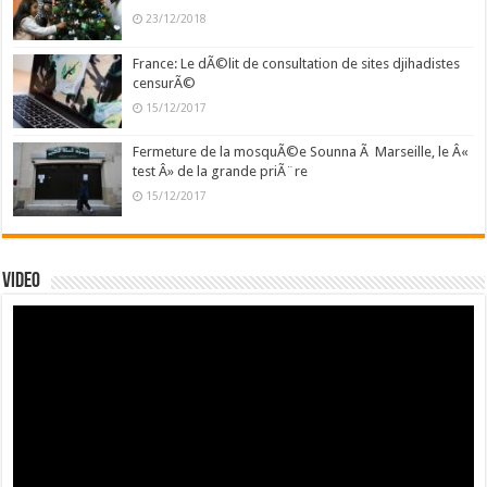
23/12/2018
France: Le dÃ©lit de consultation de sites djihadistes
censurÃ©
15/12/2017
Fermeture de la mosquÃ©e Sounna Ã Marseille, le Â«
test Â» de la grande priÃ¨re
15/12/2017
Video