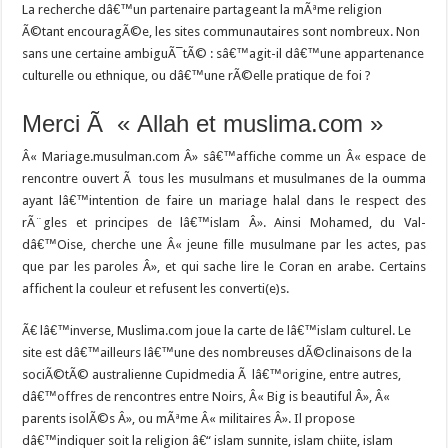
La recherche dâ€™un partenaire partageant la mÃªme religion
Ã©tant encouragÃ©e, les sites communautaires sont nombreux. Non
sans une certaine ambiguÃ¯tÃ© : sâ€™agit-il dâ€™une appartenance
culturelle ou ethnique, ou dâ€™une rÃ©elle pratique de foi ?
Merci Ã « Allah et muslima.com »
Â«
Mariage.musulman.com
Â» sâ€™affiche comme un Â« espace de
rencontre ouvert Ã tous les musulmans et musulmanes de la oumma
ayant lâ€™intention de faire un mariage halal dans le respect des
rÃ¨gles et principes de lâ€™islam Â». Ainsi Mohamed, du Val-
dâ€™Oise, cherche une Â« jeune fille musulmane par les actes, pas
que par les paroles Â», et qui sache lire le Coran en arabe. Certains
affichent la couleur et refusent les converti(e)s.
Ã€ lâ€™inverse,
Muslima.com
joue la carte de lâ€™islam culturel. Le
site est dâ€™ailleurs lâ€™une des nombreuses dÃ©clinaisons de la
sociÃ©tÃ© australienne Cupidmedia Ã lâ€™origine, entre autres,
dâ€™offres de rencontres entre Noirs, Â« Big is beautiful Â», Â«
parents isolÃ©s Â», ou mÃªme Â« militaires Â». Il propose
dâ€™indiquer soit la religion â€“ islam sunnite, islam chiite, islam