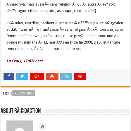
Ahmadiyya, mais aussi Â« sans religion Â» ou Â« autre Â» â€“ soit
lâ€™origine ethnique : arabe, asiatique, caucasienâ€¦
RÃ©sultat, Nordine, habitant Ã Metz, nÃ© dâ€™un pÃ¨re Ã©gyptien
et dâ€™une mÃ¨re franÃ§aise, Â« sans religion Â», cÃ´toie une jeune
femme de Peshawar, au Pakistan, qui se prÃ©sente comme une Â«
bonne musulmane Â». Et, mariÃ©s en Inde fin 2008, Dayu et Rafique
remercient, eux, Â« Allah et muslima.com Â».
La Croix, 17/07/2009
Tags
RENCONTRE
About RÃ©daction