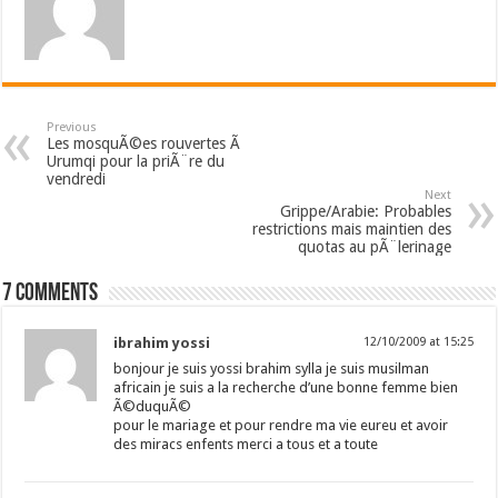
Previous
Les mosquÃ©es rouvertes Ã
Urumqi pour la priÃ¨re du
vendredi
Next
Grippe/Arabie: Probables
restrictions mais maintien des
quotas au pÃ¨lerinage
7 comments
ibrahim yossi
12/10/2009 at 15:25
bonjour je suis yossi brahim sylla je suis musilman
africain je suis a la recherche d’une bonne femme bien
Ã©duquÃ©
pour le mariage et pour rendre ma vie eureu et avoir
des miracs enfents merci a tous et a toute