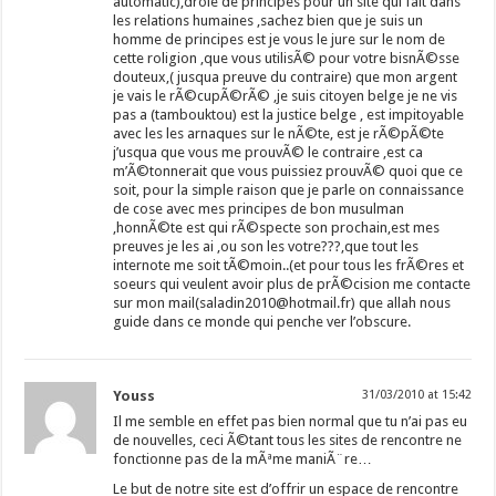
automatic),drole de principes pour un site qui fait dans
les relations humaines ,sachez bien que je suis un
homme de principes est je vous le jure sur le nom de
cette roligion ,que vous utilisÃ© pour votre bisnÃ©sse
douteux,( jusqua preuve du contraire) que mon argent
je vais le rÃ©cupÃ©rÃ© ,je suis citoyen belge je ne vis
pas a (tambouktou) est la justice belge , est impitoyable
avec les les arnaques sur le nÃ©te, est je rÃ©pÃ©te
j’usqua que vous me prouvÃ© le contraire ,est ca
m’Ã©tonnerait que vous puissiez prouvÃ© quoi que ce
soit, pour la simple raison que je parle on connaissance
de cose avec mes principes de bon musulman
,honnÃ©te est qui rÃ©specte son prochain,est mes
preuves je les ai ,ou son les votre???,que tout les
internote me soit tÃ©moin..(et pour tous les frÃ©res et
soeurs qui veulent avoir plus de prÃ©cision me contacte
sur mon mail(saladin2010@hotmail.fr) que allah nous
guide dans ce monde qui penche ver l’obscure.
Youss
31/03/2010 at 15:42
Il me semble en effet pas bien normal que tu n’ai pas eu
de nouvelles, ceci Ã©tant tous les sites de rencontre ne
fonctionne pas de la mÃªme maniÃ¨re…
Le but de notre site est d’offrir un espace de rencontre