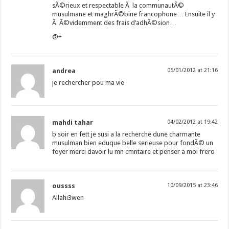
sÃ©rieux et respectable Ã la communautÃ©
musulmane et maghrÃ©bine francophone… Ensuite il y
Ã Ã©videmment des frais d’adhÃ©sion…
@+
andrea
05/01/2012 at 21:16
je rechercher pou ma vie
mahdi tahar
04/02/2012 at 19:42
b soir en fett je susi a la recherche dune charmante
musulman bien eduque belle serieuse pour fondÃ© un
foyer merci davoir lu mn cmntaire et penser a moi frero
oussss
10/09/2015 at 23:46
Allahi3wen