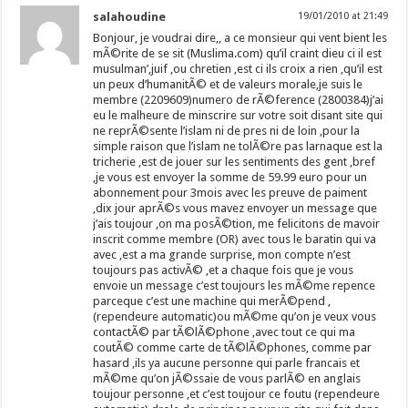
salahoudine
19/01/2010 at 21:49
Bonjour, je voudrai dire,, a ce monsieur qui vent bient les
mÃ©rite de se sit (Muslima.com) qu’il craint dieu ci il est
musulman’,juif ,ou chretien ,est ci ils croix a rien ,qu’il est
un peux d’humanitÃ© et de valeurs morale,je suis le
membre (2209609)numero de rÃ©ference (2800384)j’ai
eu le malheure de minscrire sur votre soit disant site qui
ne reprÃ©sente l’islam ni de pres ni de loin ,pour la
simple raison que l’islam ne tolÃ©re pas larnaque est la
tricherie ,est de jouer sur les sentiments des gent ,bref
,je vous est envoyer la somme de 59.99 euro pour un
abonnement pour 3mois avec les preuve de paiment
,dix jour aprÃ©s vous mavez envoyer un message que
j’ais toujour ,on ma posÃ©tion, me felicitons de mavoir
inscrit comme membre (OR) avec tous le baratin qui va
avec ,est a ma grande surprise, mon compte n’est
toujours pas activÃ© ,et a chaque fois que je vous
envoie un message c’est toujours les mÃ©me repence
parceque c’est une machine qui merÃ©pend ,
(rependeure automatic)ou mÃ©me qu’on je veux vous
contactÃ© par tÃ©lÃ©phone ,avec tout ce qui ma
coutÃ© comme carte de tÃ©lÃ©phones, comme par
hasard ,ils ya aucune personne qui parle francais et
mÃ©me qu’on jÃ©ssaie de vous parlÃ© en anglais
toujour personne ,et c’est toujour ce foutu (rependeure