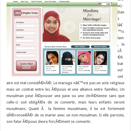
ix)-
Dan
s
lâ€
™is
lam
, le
cÃ
©li
bat
vol
ont
aire est mal considÃ©rÃ©. Le mariage nâ€™est pas un acte religieux
mais un contrat entre les Ã©poux et une alliance entre familles. Un
musulman peut Ã©pouser une juive ou une chrÃ©tienne sans que
celle-ci soit obligÃ©e de se convertir, mais leurs enfants seront
musulmans. Quant Ã la femme musulmane, il lui est fortement
dÃ©conseillÃ© de se marier avec un non-musulman. Si elle persiste,
son futur Ã©poux devra forcÃ©ment se convertir.