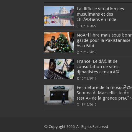
La difficile situation des
musulmans et des
chrÃ©tiens en Inde
30/04/2022
NoÃ«l libre mais sous bon
garde pour la Pakistanaise
Asia Bibi
23/12/2018
France: Le dÃ©lit de
consultation de sites
djihadistes censurÃ©
15/12/2017
Fermeture de la mosquÃ©
Sounna Ã Marseille, le Â«
test Â» de la grande priÃ¨r
15/12/2017
© Copyright 2026, All Rights Reserved