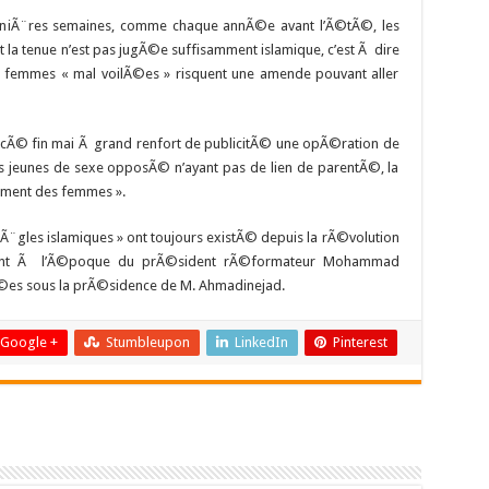
erniÃ¨res semaines, comme chaque annÃ©e avant l’Ã©tÃ©, les
t la tenue n’est pas jugÃ©e suffisamment islamique, c’est Ã dire
 femmes « mal voilÃ©es » risquent une amende pouvant aller
Ã© fin mai Ã grand renfort de publicitÃ© une opÃ©ration de
es jeunes de sexe opposÃ© n’ayant pas de lien de parentÃ©, la
ement des femmes ».
Ã¨gles islamiques » ont toujours existÃ© depuis la rÃ©volution
ment Ã l’Ã©poque du prÃ©sident rÃ©formateur Mohammad
fiÃ©es sous la prÃ©sidence de M. Ahmadinejad.
Google +
Stumbleupon
LinkedIn
Pinterest