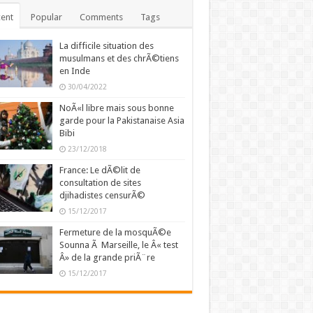
ent
Popular
Comments
Tags
La difficile situation des
musulmans et des chrÃ©tiens
en Inde
30/04/2022
NoÃ«l libre mais sous bonne
garde pour la Pakistanaise Asia
Bibi
23/12/2018
France: Le dÃ©lit de
consultation de sites
djihadistes censurÃ©
15/12/2017
Fermeture de la mosquÃ©e
Sounna Ã Marseille, le Â« test
Â» de la grande priÃ¨re
15/12/2017