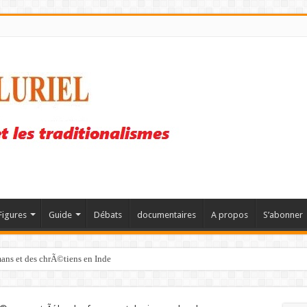
Figures
Guide
Débats
documentaires
A propos
S’abonner
mans et des chrÃ©tiens en Inde