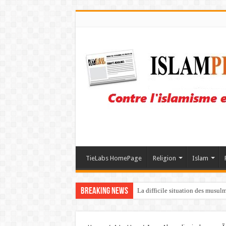
TieLabs HomePage
Religion
Islam
Breaking News
La difficile situation des musul