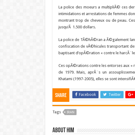
La police des moeurs a multipliÃ© ces d
intimidations et arrestations de femmes don
montrant trop de cheveux ou de peau. Ces
jusqu’Ã 1.500 dollars.
La police de TÃ©hÃ©ran a Ã©galement lanc
confiscation de vÃ©hicules transportant d
baptisant d’opÃ©ration « contre le harcÃ¨l
Ces opÃ©rations contre les entorses aux « r
de 1979. Mais, aprÃ¨s un assouplisse
Khatami (1997-2005), elles se sont intensi
Facebook
Twitter
Share
Tags
IRAN
About him