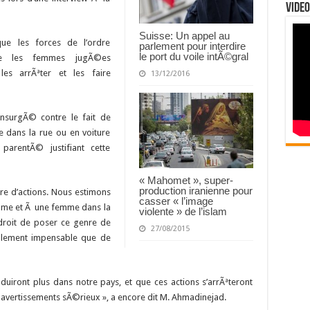
Video
Suisse: Un appel au
ue les forces de l’ordre
parlement pour interdire
le port du voile intÃ©gral
rue les femmes jugÃ©es
es arrÃªter et les faire
13/12/2016
insurgÃ© contre le fait de
 dans la rue ou en voiture
arentÃ© justifiant cette
« Mahomet », super-
production iranienne pour
re d’actions. Nous estimons
casser « l’image
mme et Ã une femme dans la
violente » de l’islam
 droit de poser ce genre de
27/08/2015
otalement impensable que de
duiront plus dans notre pays, et que ces actions s’arrÃªteront
 avertissements sÃ©rieux », a encore dit M. Ahmadinejad.