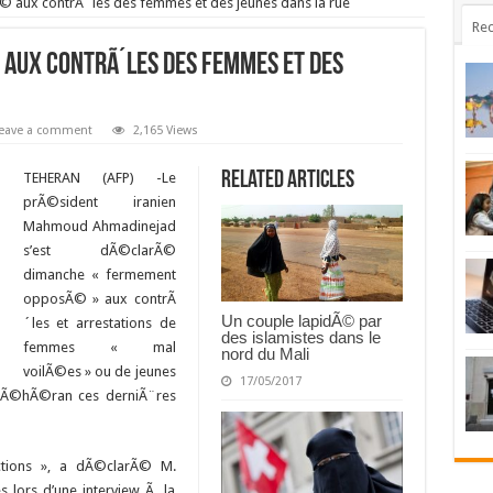
 aux contrÃ´les des femmes et des jeunes dans la rue
Rec
aux contrÃ´les des femmes et des
eave a comment
2,165 Views
Related Articles
TEHERAN (AFP) -Le
prÃ©sident iranien
Mahmoud Ahmadinejad
s’est dÃ©clarÃ©
dimanche « fermement
opposÃ© » aux contrÃ
Un couple lapidÃ© par
´les et arrestations de
des islamistes dans le
femmes « mal
nord du Mali
voilÃ©es » ou de jeunes
17/05/2017
TÃ©hÃ©ran ces derniÃ¨res
ctions », a dÃ©clarÃ© M.
 lors d’une interview Ã la