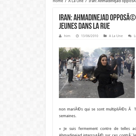
Home
/
A La Une
/
Iran: Ahmadinejad opposÃ©
Iran: Ahmadinejad opposÃ© 
jeunes dans la rue
him
13/06/2010
A La Une
L
non mariÃ©s qui se sont multipliÃ©s Ã 
semaines.
« Je suis fermement contre de telles a
Ahmadinejad interrogÃ© sur ces contrÃ´les