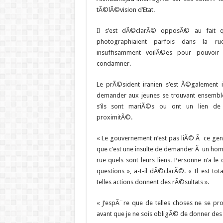
tÃ©lÃ©vision d’Etat.
Il s’est dÃ©clarÃ© opposÃ© au fait q
photographiaient parfois dans la 
insuffisamment voilÃ©es pour pouvoir l
condamner.
Le prÃ©sident iranien s’est Ã©galement 
demander aux jeunes se trouvant ensemble
s’ils sont mariÃ©s ou ont un lien de p
proximitÃ©.
« Le gouvernement n’est pas liÃ© Ã ce gen
que c’est une insulte de demander Ã un ho
rue quels sont leurs liens. Personne n’a le
questions », a-t-il dÃ©clarÃ©. « Il est t
telles actions donnent des rÃ©sultats ».
« J’espÃ¨re que de telles choses ne se pro
avant que je ne sois obligÃ© de donner des