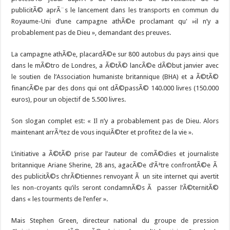
publicitÃ© aprÃ¨s le lancement dans les transports en commun du
Royaume-Uni d’une campagne athÃ©e proclamant qu' »il n’y a
probablement pas de Dieu », demandant des preuves.
La campagne athÃ©e, placardÃ©e sur 800 autobus du pays ainsi que
dans le mÃ©tro de Londres, a Ã©tÃ© lancÃ©e dÃ©but janvier avec
le soutien de l’Association humaniste britannique (BHA) et a Ã©tÃ©
financÃ©e par des dons qui ont dÃ©passÃ© 140.000 livres (150.000
euros), pour un objectif de 5.500 livres.
Son slogan complet est: « Il n’y a probablement pas de Dieu. Alors
maintenant arrÃªtez de vous inquiÃ©ter et profitez de la vie ».
L’initiative a Ã©tÃ© prise par l’auteur de comÃ©dies et journaliste
britannique Ariane Sherine, 28 ans, agacÃ©e d’Ãªtre confrontÃ©e Ã
des publicitÃ©s chrÃ©tiennes renvoyant Ã un site internet qui avertit
les non-croyants qu’ils seront condamnÃ©s Ã passer l’Ã©ternitÃ©
dans « les tourments de l’enfer ».
Mais Stephen Green, directeur national du groupe de pression