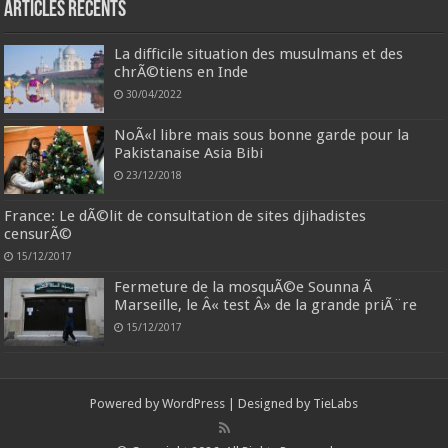
Articles récents
La difficile situation des musulmans et des
chrÃ©tiens en Inde
30/04/2022
NoÃ«l libre mais sous bonne garde pour la
Pakistanaise Asia Bibi
23/12/2018
France: Le dÃ©lit de consultation de sites djihadistes
censurÃ©
15/12/2017
Fermeture de la mosquÃ©e Sounna Ã
Marseille, le Â« test Â» de la grande priÃ¨re
15/12/2017
Powered by
WordPress
| Designed by
TieLabs