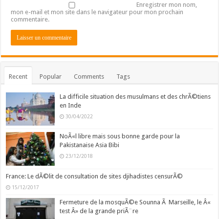
Enregistrer mon nom,
mon e-mail et mon site dans le navigateur pour mon prochain
commentaire.
Recent
Popular
Comments
Tags
La difficile situation des musulmans et des chrÃ©tiens
en Inde
30/04/2022
NoÃ«l libre mais sous bonne garde pour la
Pakistanaise Asia Bibi
23/12/2018
France: Le dÃ©lit de consultation de sites djihadistes censurÃ©
15/12/2017
Fermeture de la mosquÃ©e Sounna Ã Marseille, le Â«
test Â» de la grande priÃ¨re