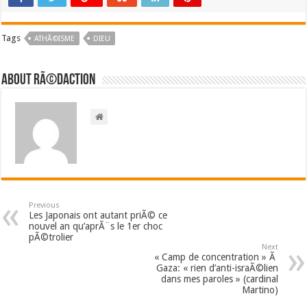
Tags
ATHÃ©ISME
DIEU
About RÃ©daction
Previous
Les Japonais ont autant priÃ© ce
nouvel an qu’aprÃ¨s le 1er choc
pÃ©trolier
Next
« Camp de concentration » Ã
Gaza: « rien d’anti-israÃ©lien
dans mes paroles » (cardinal
Martino)