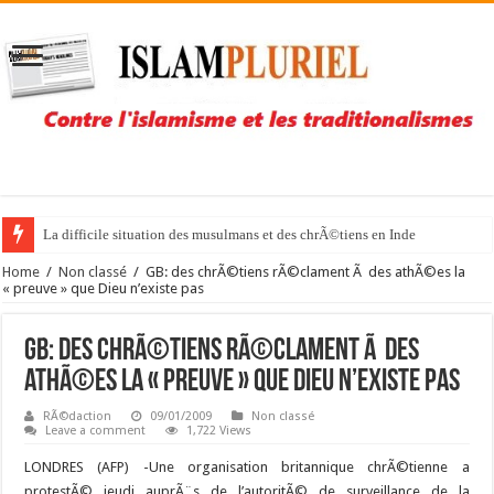
La difficile situation des musulmans et des chrÃ©tiens en Inde
Home
/
Non classé
/
GB: des chrÃ©tiens rÃ©clament Ã des athÃ©es la
« preuve » que Dieu n’existe pas
GB: des chrÃ©tiens rÃ©clament Ã des
athÃ©es la « preuve » que Dieu n’existe pas
RÃ©daction
09/01/2009
Non classé
Leave a comment
1,722 Views
LONDRES (AFP) -Une organisation britannique chrÃ©tienne a
protestÃ© jeudi auprÃ¨s de l’autoritÃ© de surveillance de la