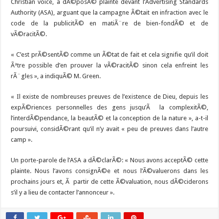
Christian voice, a dÃ©posÃ© plainte devant l’Advertising Standards
Authority (ASA), arguant que la campagne Ã©tait en infraction avec le
code de la publicitÃ© en matiÃ¨re de bien-fondÃ© et de
vÃ©racitÃ©.
« C’est prÃ©sentÃ© comme un Ã©tat de fait et cela signifie qu’il doit
Ãªtre possible d’en prouver la vÃ©racitÃ© sinon cela enfreint les
rÃ¨gles », a indiquÃ© M. Green.
« Il existe de nombreuses preuves de l’existence de Dieu, depuis les
expÃ©riences personnelles des gens jusqu’Ã la complexitÃ©,
l’interdÃ©pendance, la beautÃ© et la conception de la nature », a-t-il
poursuivi, considÃ©rant qu’il n’y avait « peu de preuves dans l’autre
camp ».
Un porte-parole de l’ASA a dÃ©clarÃ©: « Nous avons acceptÃ© cette
plainte. Nous l’avons consignÃ©e et nous l’Ã©valuerons dans les
prochains jours et, Ã partir de cette Ã©valuation, nous dÃ©ciderons
s’il y a lieu de contacter l’annonceur ».