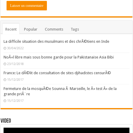
Recent
Popular
Comments
Tags
La difficile situation des musulmans et des chrÃ©tiens en Inde
30/04/2022
NoÃ«l libre mais sous bonne garde pour la Pakistanaise Asia Bibi
23/12/2018
France: Le dÃ©lit de consultation de sites djihadistes censurÃ©
15/12/2017
Fermeture de la mosquÃ©e Sounna Ã Marseille, le Â« test Â» de la
grande priÃ¨re
15/12/2017
Video