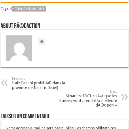
Tags
FINANCE ISLAMIQUE
About RÃ©daction
Previous
Irak: l’alcool prohibÃ© dans la
province de Najaf (officiel)
Next
Minarets: l’OCI « sÃ»r que les
Suisses vont prendre la meilleure
dÃ©cision »
Laisser un commentaire
Votre adresse e-mail ne sera pas publiée.
Les champs obligatoires