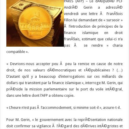
PARIS (AFP) –
Le dÃ©putÃ© PCF
AndrÃ© Gerin a adressÃ©
vendredi une lettre Ã FranÃ§ois
Fillon lui demandant de « surseoir »
Ã l’introduction de principes de la
finance islamique en droit
franÃ§ais, estimant que celui-ci n’a
pas Ã se rendre « charia
compatible ».
« Devrions-nous accepter peu Ã peu la remise en cause de notre
droit, de nos valeurs dÃ©mocratiques et rÃ©publicaines ? (…)
D’autant qu’il y a beaucoup d’interrogations sur ces milliards de
dollars qui transitent par la finance islamique », interroge M. Gerin, qui
prÃ©side la mission parlementaire sur le port du voile intÃ©gral,
dans une lettre dont l’AFP a obtenu copie.
« L’heure n’est pas Ã l’accommodement, si minime soit-il », assure-t-il.
Pour M. Gerin, « le gouvernement avec la reprÃ©sentation nationale
doit confirmer sa vigilance Ã l’Ã©gard des dÃ©rives intÃ©gristes et