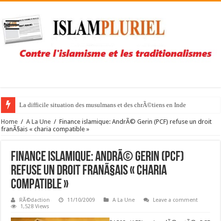
La difficile situation des musulmans et des chrÃ©tiens en Inde
Home
/
A La Une
/
Finance islamique: AndrÃ© Gerin (PCF) refuse un droit
franÃ§ais « charia compatible »
Finance islamique: AndrÃ© Gerin (PCF)
refuse un droit franÃ§ais « charia
compatible »
RÃ©daction
11/10/2009
A La Une
Leave a comment
1,528 Views