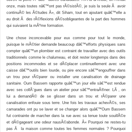
onze, mais toutes nâ€™ont pas rÃ©sistÃ©, je suis la seule Ã avoir
continuÃ© les Ã©tudes Â», dit Siham, tout en ajoutant quâ€™elle a
eu droit Ã des rÃ©flexions dÃ©sobligeantes de la part des hommes
qui suivaient la mÃªme formation.
Une chose inconcevable pour eux comme pour tout le monde,
puisque le mÃ©tier demande beaucoup dâ€™efforts physiques sans
compter quâ€™un plombier est contraint de travailler avec des outils
traditionnels comme le chalumeau, et doit rester longtemps dans des
positions incommodes et se dÃ©placer continuellement avec une
caisse dâ€™outils bien lourde, ou pire encore sâ€™engouffrer dans
un trou pour rÃ©parer ou installer une canalisation de drainage
sanitaire. Oum Bassem rapporte quâ€™un jour elle sâ€™est rendue
avec ses collÃ¨gues dans un atelier pour sâ€™entraÃ®ner. LÃ , on
lui a demandÃ© de se glisser dans un trou et rÃ©parer une
canalisation enfouie sous terre. Une fois les travaux achevÃ©s, ses
camarades ont pu se laver et se changer alors quâ€™Oum Bassem
fut contrainte de marcher dans la rue avec sa tenue toute souillÃ©e
et dÃ©gageant une odeur nausÃ©abonde. Â« Pourquoi ne restes-tu
pas Ã la maison comme toutes les femmes normales ? Pourquoi