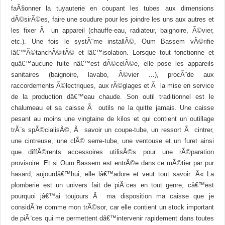
faÃ§onner la tuyauterie en coupant les tubes aux dimensions
dÃ©sirÃ©es, faire une soudure pour les joindre les uns aux autres et
les fixer Ã un appareil (chauffe-eau, radiateur, baignoire, Ã©vier,
etc.). Une fois le systÃ¨me installÃ©, Oum Bassem vÃ©rifie
lâ€™Ã©tanchÃ©itÃ© et lâ€™isolation. Lorsque tout fonctionne et
quâ€™aucune fuite nâ€™est dÃ©celÃ©e, elle pose les appareils
sanitaires (baignoire, lavabo, Ã©vier …), procÃ¨de aux
raccordements Ã©lectriques, aux rÃ©glages et Ã la mise en service
de la production dâ€™eau chaude. Son outil traditionnel est le
chalumeau et sa caisse Ã outils ne la quitte jamais. Une caisse
pesant au moins une vingtaine de kilos et qui contient un outillage
trÃ¨s spÃ©cialisÃ©, Ã savoir un coupe-tube, un ressort Ã cintrer,
une cintreuse, une clÃ© serre-tube, une ventouse et un furet ainsi
que diffÃ©rents accessoires utilisÃ©s pour une rÃ©paration
provisoire. Et si Oum Bassem est entrÃ©e dans ce mÃ©tier par pur
hasard, aujourdâ€™hui, elle lâ€™adore et veut tout savoir. Â« La
plomberie est un univers fait de piÃ¨ces en tout genre, câ€™est
pourquoi jâ€™ai toujours Ã ma disposition ma caisse que je
considÃ¨re comme mon trÃ©sor, car elle contient un stock important
de piÃ¨ces qui me permettent dâ€™intervenir rapidement dans toutes