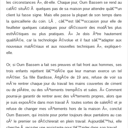
les circonstances Â», dit-elle. Chaque jour, Oum Bassem se rend au
cafÃ© situÃ© Ã quelques pas de sa maison pour attendre quâ€™un
client lui fasse signe. Mais elle passe la plupart de son temps dans
la quincaillerie du coin. LÃ , câ€™est lâ€™occasion pour elle de
feuilleter quelques catalogues pour dÃ©couvrir des modÃ¨les plus
esthÃ©tiques ou plus pratiques. Â« Je dois Ãªtre hautement
qualifiÃ©e, car la technologie Ã©volue et il faut sâ€™adapter aux
nouveaux matÃ©riaux et aux nouvelles techniques Â», explique-t-
elle.
Or, si Oum Bassem a fait ses preuves et fait front aux hommes, ses
trois enfants rejettent lâ€™idÃ©e que leur maman exerce un tel
mÃ©tier. Sa fille Bardisse, Ã¢gÃ©e de 19 ans, refuse de voir sa
mÃ¨re rentrer chaque jour du travail les mains couvertes de ciment
ou de plÃ¢tre, ou des vÃªtements trempÃ©s et sales. Â« Comment
pourrai-je garantir de rentrer avec des vÃªtements propres, alors que
je suis exposÃ©e dans mon travail Ã toutes sortes de saletÃ© et je
refuse de changer mes vÃªtements hors de la maison Â», conclut
Oum Bassem, qui insiste pour porter toujours deux pantalons au cas
oÃ¹ le premier se dÃ©chirerait en plein travail. Aujourdâ€™hui, elle
cherche Ã recruter une assistante pour lâ€™aider dans son travail.