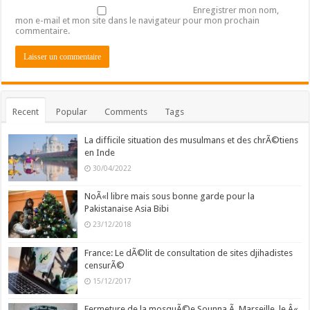
Enregistrer mon nom,
mon e-mail et mon site dans le navigateur pour mon prochain
commentaire.
Recent
Popular
Comments
Tags
La difficile situation des musulmans et des chrÃ©tiens
en Inde
30/04/2022
NoÃ«l libre mais sous bonne garde pour la
Pakistanaise Asia Bibi
23/12/2018
France: Le dÃ©lit de consultation de sites djihadistes
censurÃ©
15/12/2017
Fermeture de la mosquÃ©e Sounna Ã Marseille, le Â«