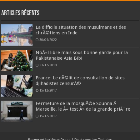
Articles récents
La difficile situation des musulmans et des
chrÃ©tiens en Inde
30/04/2022
NoÃ«l libre mais sous bonne garde pour la
Pakistanaise Asia Bibi
23/12/2018
France: Le dÃ©lit de consultation de sites
djihadistes censurÃ©
15/12/2017
Fermeture de la mosquÃ©e Sounna Ã
Marseille, le Â« test Â» de la grande priÃ¨re
15/12/2017
Powered by
WordPress
| Designed by
TieLabs