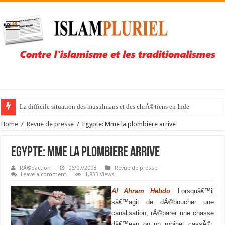
La difficile situation des musulmans et des chrÃ©tiens en Inde
Home
/
Revue de presse
/
Egypte: Mme la plombiere arrive
Egypte: Mme la plombiere arrive
RÃ©daction
06/07/2008
Revue de presse
Leave a comment
1,833 Views
Al Ahram Hebdo
: Lorsquâ€™il
sâ€™agit de dÃ©boucher une
canalisation, rÃ©parer une chasse
dâ€™eau ou un robinet cassÃ©,