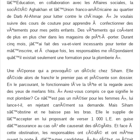
lâ€™Education, en collaboration avec les Affaires sociales, la
sociÃ©tÃ© Aghakhan et lâ€™Union franco-amÃ©ricaine au quartier
de Darb Al-Ahmar pour lutter contre le chÃ´mage. Â« Je voulais
suivre des cours de couture pour apprendre Ã confectionner des
vÃªtements pour mes petits enfants. Des vÃªtements qui coÃ»tent
de plus en plus cher dans les magasins de prÃªt-Ã -porter. Durant
cinq mois, jâ€™ai fait des va-et-vient incessants pour tenter de
mâ€™inscrire, et Ã chaque fois, les responsables me rÃ©pondaient
quâ€™il existait seulement une formation pour la plomberie Â».
Une rÃ©ponse qui a provoquÃ© un dÃ©clic chez Siham. Elle
dÃ©cide alors de franchir le premier pas et prÃ©sente son dossier.
En le parcourant, le fonctionnaire lÃ¨ve la tÃªte et la regarde avec
des yeux de merlans frits. Â« Avez-vous compris ce que signifie le
mot plombier? Ce nâ€™est pas un mÃ©tier pour les femmes Â», lui
lance-t-il, en rejetant carrÃ©ment sa demande. Mais Siham
sâ€™obstine et ne baisse pas les bras. Elle le supplie de
lâ€™accepter en lui proposant de verser 1 000 L.E. en guise
dâ€™assurance au cas oÃ¹ elle causerait des dÃ©gÃ¢ts. Et face Ã
cette obstination, les responsables ont cÃ©dÃ© et ont mÃªme
ouvert la porte Ã dâ€™autres candidates. Â« Au dÃ©but, on Ã©tait