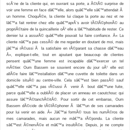
scÃ¨ne de la cliente qui, en ouvrant sa porte, a Ã©tÃ© surprise de
voir une femme en face dâ€™elle, alors quâ€™elle sâ€™attendait Ã
un homme. ChoquÃ©e, la cliente lui claque la porte au nez et ne
lâ€™a fait rentrer chez elle quâ€™aprÃ¨s avoir tÃ©lÃ©phonÃ© au
propriÃ©taire de la quincaillerie oÃ¹ elle a lâ€™habitude de rester. Ce
dernier lui a assurÃ© quâ€™elle pouvait lui faire confiance. Â« La
cliente nâ€™a pas cessÃ© de me regarder en doutant de moi, mais
jâ€™ai rÃ©ussi Ã la satisfaire en rÃ©parant sa chasse dâ€™eau
Â», explique-t-elle, tout en ajoutant que beaucoup de clientes
pensent quâ€™une femme est incapable dâ€™exercer un tel
mÃ©tier. Oum Bassem se souvient encore du jour oÃ¹ elle est
allÃ©e faire lâ€™installation dâ€™une cuvette de toilette dans un
domicile situÃ© au centre-ville. Cela sâ€™est bien passÃ© sauf
quâ€™elle nâ€™a pas rÃ©ussi Ã venir Ã bout dâ€™une fuite,
parce quâ€™elle a oubliÃ© de placer un anneau en caoutchouc qui
assure lâ€™Ã©tanchÃ©itÃ©. Pour sortir de cet embarras, Oum
Bassem dÃ©cide de tÃ©lÃ©phoner Ã lâ€™un de ses camarades
pour lui venir en aide. Â« Jâ€™ai formÃ© tous les numÃ©ros de
mes camarades, mais aucun ne mâ€™a rÃ©pondu. La cliente
sâ€™est Ã©nervÃ©e et mâ€™a insultÃ©e. Depuis, je ne compte