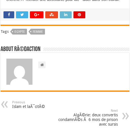
Tags
EGYPTE
FEMME
About RÃ©daction
Previous
Islam et laÃ¯citÃ©
Next
AlgÃ©rie: deux convertis
condamnÃ©s Ã 6 mois de prison
avec sursis