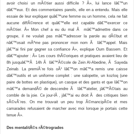
avoir choisi un mÃ©tier aussi difficile ? Â», lui lance lâ€™un
dâ€™eux. Et des commentaires pareils, elle en a entendu. Mais elle
essaie de leur expliquer quâ€™une femme ou un homme, cela ne fait
aucune diffÃ©rence et quâ€™elle est capable dâ€™exercer ce
mÃ©tier. Â« Mon chef a eu du mal Ã mâ€™admettre dans ce
groupe, il ne voulait pas mâ€™adresser la parole au dÃ©but et
nâ€™osait mÃªme pas prononcer mon nom Ã lâ€™appel. Mais
jâ€™ai fini par gagner sa confiance Â», explique Oum Bassem. Et
dâ€™ajouter : Â« Les cours thÃ©oriques et pratiques avaient lieu de
8h jusquâ€™Ã 14h Ã lâ€™Ã©cole de Zein Al-Abedine, Ã Sayeda
Zeinab. La premiÃ¨re fois oÃ¹ lâ€™on mâ€™a remis une caisse
dâ€™outils et un uniforme complet : une salopette, un kozloq (une
paire de bottes en plastique), un casque et des gants et que lâ€™on
mâ€™a demandÃ© de descendre Ã lâ€™atelier, jâ€™Ã©tais au
comble de la joie. Ce jour-lÃ , jâ€™ai eu droit Ã des critiques bien
sÃ©vÃ¨res. On me trouvait un peu trop Ã©mancipÃ©e et mes
camarades refusaient de marcher avec moi lorsque je portais cette
tenue Â».
Des mentalitÃ©s rÃ©trogrades