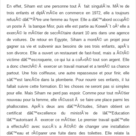
En effet, Siham est une personne tout Ã fait singuliÃ¨re. MÃ¨re de
trois enfants et diplÃ´mÃ©e en commerce en 1972, elle a toujours
refusÃ© dâ€™Ãªtre une femme au foyer. Elle a dâ€™abord occupÃ©
un poste Ã la banque Misr, puis elle est partie au KoweÃ¯t oÃ¹ elle a
exercÃ© le mÃ©tier de secrÃ©taire durant 10 ans dans une agence
de voitures. De retour en Egypte, Siham a montÃ© un projet pour
gagner sa vie et subvenir aux besoins de ses trois enfants, aprÃ¨s
son divorce. Elle a ouvert un restaurant de fast-food, mais a Ã©tÃ©
victime dâ€™escroquerie, ce qui lui a coÃ»tÃ© tout son argent. Elle
a donc cherchÃ© Ã exercer un travail manuel et a tentÃ© sa chance
partout. Une fois coiffeuse, une autre repasseuse et pour finir, elle
sâ€™est lancÃ©e dans la plomberie. Pour nourrir ses enfants, il lui
fallait suivre cette formation. Et les choses ne seront pas si simples
pour elle. Mais Siham ne perd pas espoir. Comme pour tout mÃ©tier
nouveau pour la femme, elle rÃ©ussit Ã se faire une place parmi les
phallocrates. AprÃ¨s deux ans dâ€™Ã©tudes, Siham obtient un
certificat dâ€™excellence du ministÃ¨re de lâ€™Education
lâ€™autorisant Ã exercer ce mÃ©tier. Le premier travail quâ€™elle
a effectuÃ© avec succÃ¨s a Ã©tÃ© de changer une installation
dâ€™eau et rÃ©parer une fuite dans des toilettes. Elle relate la