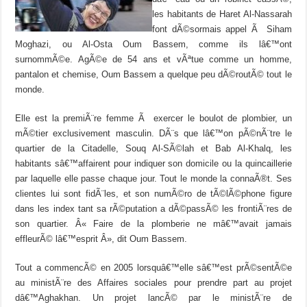
les habitants de Haret Al-Nassarah
font dÃ©sormais appel Ã Siham
Moghazi, ou Al-Osta Oum Bassem, comme ils lâ€™ont
surnommÃ©e. AgÃ©e de 54 ans et vÃªtue comme un homme,
pantalon et chemise, Oum Bassem a quelque peu dÃ©routÃ© tout le
monde.
Elle est la premiÃ¨re femme Ã exercer le boulot de plombier, un
mÃ©tier exclusivement masculin. DÃ¨s que lâ€™on pÃ©nÃ¨tre le
quartier de la Citadelle, Souq Al-SÃ©lah et Bab Al-Khalq, les
habitants sâ€™affairent pour indiquer son domicile ou la quincaillerie
par laquelle elle passe chaque jour. Tout le monde la connaÃ®t. Ses
clientes lui sont fidÃ¨les, et son numÃ©ro de tÃ©lÃ©phone figure
dans les index tant sa rÃ©putation a dÃ©passÃ© les frontiÃ¨res de
son quartier. Â« Faire de la plomberie ne mâ€™avait jamais
effleurÃ© lâ€™esprit Â», dit Oum Bassem.
Tout a commencÃ© en 2005 lorsquâ€™elle sâ€™est prÃ©sentÃ©e
au ministÃ¨re des Affaires sociales pour prendre part au projet
dâ€™Aghakhan. Un projet lancÃ© par le ministÃ¨re de