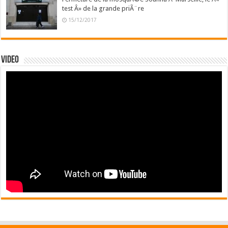
test Â» de la grande priÃ¨re
15/12/2017
Video