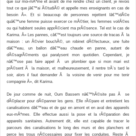
que sur moi-mÃªme et avant de me rendre chez un client, je revois
tout ce que jâ€™ai Ã©tudiÃ© et appelle mes enseignants en cas de
besoin Â». Et si beaucoup de personnes rejettent lâ€™idÃ©e
quâ€™une femme puisse exercer ce mÃ©tier, les femmes voilÃ©es
ou qui habitent seules apprÃ©cient ma prÃ©sence. Tel est le cas de
Karima. Â« Les pannes, câ€™est toujours une source de tracas Ã la
maison : un Ã©vier bouchÃ©, un robinet dÃ©fectueux, une fuite
dâ€™eau, un ballon dâ€™eau chaude en panne, autant de
dÃ©sagrÃ©ments qui paralysent mon quotidien. Cependant, je
nâ€™ose pas faire appel Ã un plombier que si mon mari est
prÃ©sent Ã la maison, et malheureusement, il rentre trÃ¨s tard le
soir, alors il faut demander Ã la voisine de venir pour me tenir
compagnie Â», dit Karima.
De jour comme de nuit, Oum Bassem nâ€™hÃ©site pas Ã se
dÃ©placer pour dÃ©panner les gens. Elle rÃ©pare et entretient les
canalisations dâ€™eau et de gaz en amont et en aval des appareils
eux-mÃªmes. Elle effectue aussi la pose et la rÃ©paration des
appareils sanitaires. Autrement dit, elle est capable de tracer le
parcours des canalisations le long des murs et des planchers et
perce les trous nÃ©cessaires pour fixer les conduites. Reste Ã