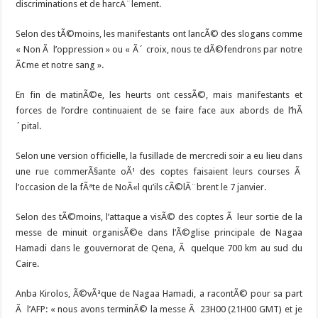
discriminations et de harcÃ¨lement.
Selon des tÃ©moins, les manifestants ont lancÃ© des slogans comme
« Non Ã l’oppression » ou « Ã´ croix, nous te dÃ©fendrons par notre
Ã¢me et notre sang ».
En fin de matinÃ©e, les heurts ont cessÃ©, mais manifestants et
forces de l’ordre continuaient de se faire face aux abords de l’hÃ
´pital.
Selon une version officielle, la fusillade de mercredi soir a eu lieu dans
une rue commerÃ§ante oÃ¹ des coptes faisaient leurs courses Ã
l’occasion de la fÃªte de NoÃ«l qu’ils cÃ©lÃ¨brent le 7 janvier.
Selon des tÃ©moins, l’attaque a visÃ© des coptes Ã leur sortie de la
messe de minuit organisÃ©e dans l’Ã©glise principale de Nagaa
Hamadi dans le gouvernorat de Qena, Ã quelque 700 km au sud du
Caire.
Anba Kirolos, Ã©vÃªque de Nagaa Hamadi, a racontÃ© pour sa part
Ã l’AFP: « nous avons terminÃ© la messe Ã 23H00 (21H00 GMT) et je