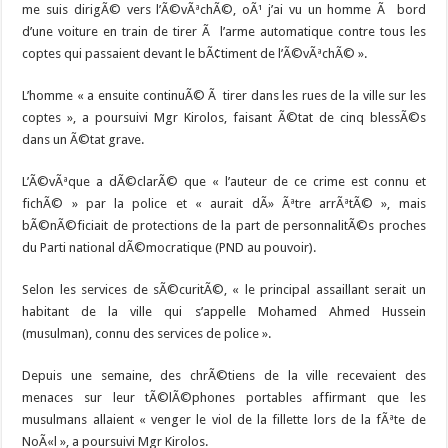
me suis dirigÃ© vers l’Ã©vÃªchÃ©, oÃ¹ j’ai vu un homme Ã bord
d’une voiture en train de tirer Ã l’arme automatique contre tous les
coptes qui passaient devant le bÃ¢timent de l’Ã©vÃªchÃ© ».
L’homme « a ensuite continuÃ© Ã tirer dans les rues de la ville sur les
coptes », a poursuivi Mgr Kirolos, faisant Ã©tat de cinq blessÃ©s
dans un Ã©tat grave.
L’Ã©vÃªque a dÃ©clarÃ© que « l’auteur de ce crime est connu et
fichÃ© » par la police et « aurait dÃ» Ãªtre arrÃªtÃ© », mais
bÃ©nÃ©ficiait de protections de la part de personnalitÃ©s proches
du Parti national dÃ©mocratique (PND au pouvoir).
Selon les services de sÃ©curitÃ©, « le principal assaillant serait un
habitant de la ville qui s’appelle Mohamed Ahmed Hussein
(musulman), connu des services de police ».
Depuis une semaine, des chrÃ©tiens de la ville recevaient des
menaces sur leur tÃ©lÃ©phones portables affirmant que les
musulmans allaient « venger le viol de la fillette lors de la fÃªte de
NoÃ«l », a poursuivi Mgr Kirolos.