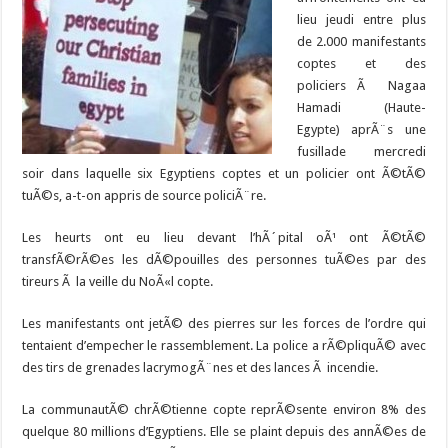
lieu jeudi entre plus
de 2.000 manifestants
coptes et des
policiers Ã Nagaa
Hamadi (Haute-
Egypte) aprÃ¨s une
fusillade mercredi
soir dans laquelle six Egyptiens coptes et un policier ont Ã©tÃ©
tuÃ©s, a-t-on appris de source policiÃ¨re.
Les heurts ont eu lieu devant l’hÃ´pital oÃ¹ ont Ã©tÃ©
transfÃ©rÃ©es les dÃ©pouilles des personnes tuÃ©es par des
tireurs Ã la veille du NoÃ«l copte.
Les manifestants ont jetÃ© des pierres sur les forces de l’ordre qui
tentaient d’empecher le rassemblement. La police a rÃ©pliquÃ© avec
des tirs de grenades lacrymogÃ¨nes et des lances Ã incendie.
La communautÃ© chrÃ©tienne copte reprÃ©sente environ 8% des
quelque 80 millions d’Egyptiens. Elle se plaint depuis des annÃ©es de