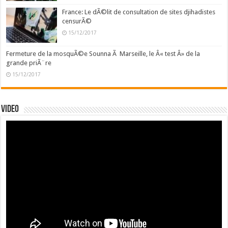
France: Le dÃ©lit de consultation de sites djihadistes
censurÃ©
15/12/2017
Fermeture de la mosquÃ©e Sounna Ã Marseille, le Â« test Â» de la
grande priÃ¨re
15/12/2017
Video