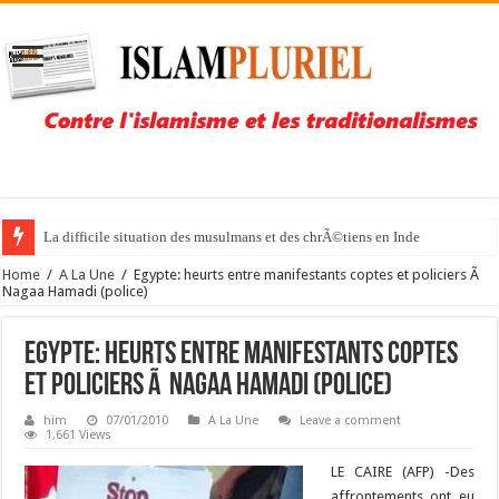
La difficile situation des musulmans et des chrÃ©tiens en Inde
Home
/
A La Une
/
Egypte: heurts entre manifestants coptes et policiers Ã
Nagaa Hamadi (police)
Egypte: heurts entre manifestants coptes
et policiers Ã Nagaa Hamadi (police)
him
07/01/2010
A La Une
Leave a comment
1,661 Views
LE CAIRE (AFP) -Des
affrontements ont eu