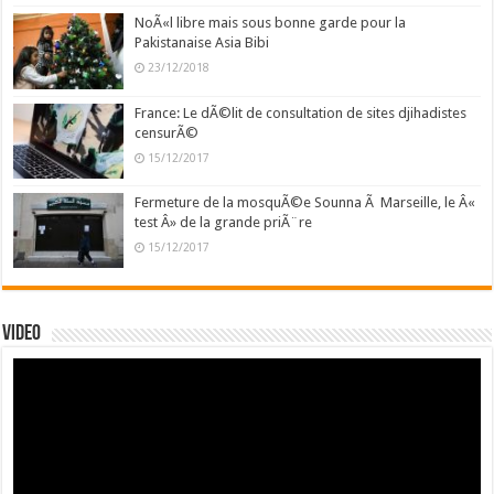
NoÃ«l libre mais sous bonne garde pour la
Pakistanaise Asia Bibi
23/12/2018
France: Le dÃ©lit de consultation de sites djihadistes
censurÃ©
15/12/2017
Fermeture de la mosquÃ©e Sounna Ã Marseille, le Â«
test Â» de la grande priÃ¨re
15/12/2017
Video