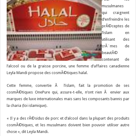
musulmanes
qui craignent
d’enfreindre les
prÃ©ceptes de
l’islam en
utilisant des
crÃ¨mes de
beautÃ©
contenant de
l’alcool ou de la graisse porcine, une femme d’affaires canadienne
Leyla Mandi propose des cosmÃ©tiques halal.
Cette femme, convertie Ã l’islam, fait la promotion de ses
cosmÃ©tiques OnePure qui, assure-t-elle, n’ont rien Ã envier aux
marques de luxe internationales mais sans les composants bannis par
la charia (loi islamique).
« Il y a des rÃ©sidus de porc et d’alcool dans la plupart des produits
cosmÃ©tiques, et les musulmans doivent bien pouvoir utiliser autre
chose », dit Leyla Mandi.