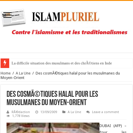
La difficile situation des musulmans et des chrÃ©tiens en Inde
Home
/
A La Une
/
Des cosmÃ©tiques halal pour les musulmanes du
Moyen-Orient
Des cosmÃ©tiques halal pour les
musulmanes du Moyen-Orient
RÃ©daction
13/09/2009
A La Une
Leave a comment
1,778 Views
DUBAI (AFP) –
Pour les