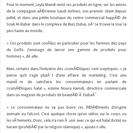
Pour le moment, Leyla Mandi vend ses produits en ligne, sur les avions
de la compagnie aÃ©rienne Saudi Airlines, son premier client depuis
juillet, et dans une petite boutique du centre commercial huppÃ© de
Souk Al-Bahar dans le complexe de Burj Dubai, oÃ¹ se trouve la tour la
plus haute au monde.
« Ces produits sont conÃ§us en particulier pour les femmes des pays
du Golfe. J’envisage de lancer une gamme de produits pour
hommes », dit-elle.
Mais certains dans l’industrie des cosmÃ©tiques sont sceptiques. « Je
pense qu’il s’agit plutÃ´t d’une affaire de marketing. C’est une
maniÃ¨re de satisfaire les consommateurs en parlant de
cosmÃ©tiques halal », estime Noura Hamdi, directrice commerciale
dans un magasin de produits de beautÃ© Ã DubaÃ¯.
« Le consommateur ne va pas boire ces Ã©lÃ©ments d’origine
animale ou l’alcool. C’est quelque chose qu’on utilise sur le corps ou
les vÃªtements. Donc, cela n’a rien Ã voir avec ce qui est halal (licite) ou
haram (prohibÃ© par la religion islamique) », ajoute-t-elle.