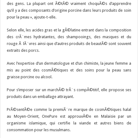
des gens. La plupart ont Ã©tÃ© vraiment choquÃ©s d’apprendre
qu’il y a des composants d’origine porcine dans leurs produits de soin
pour la peau », ajoute-t-elle.
Selon elle, les acides gras et la gÃ©latine entrant dans la composition
des crÃ¨mes hydratantes, des shampooings, des masques et du
rouge Ã lÃ¨vres ainsi que d’autres produits de beautÃ© sont souvent
extraits des porcs.
Avec l’expertise d’un dermatologue et d’un chimiste, la jeune femme a
mis au point des cosmÃ©tiques et des soins pour la peau sans
graisse porcine ou alcool.
Pour s’imposer sur un marchÃ© trÃ¨s compÃ©titif, elle propose ses
produits dans un emballage attrayant.
PrÃ©sentÃ©e comme la premiÃ¨re marque de cosmÃ©tiques halal
au Moyen-Orient, OnePure est approuvÃ©e en Malaisie par un
organisme islamique, qui certifie la viande et autres biens de
consommation pour les musulmans.